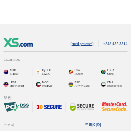
[email protected]
+248 432 3314
Licenses
ASIC
CySEC
FSA
FSCA
374409
412/22
SD089
53199
LFSA
MOCI
FSC
CMA
MB/21/0081
2024/786
GB25204786
2020000339
보안
트레이더
스토리