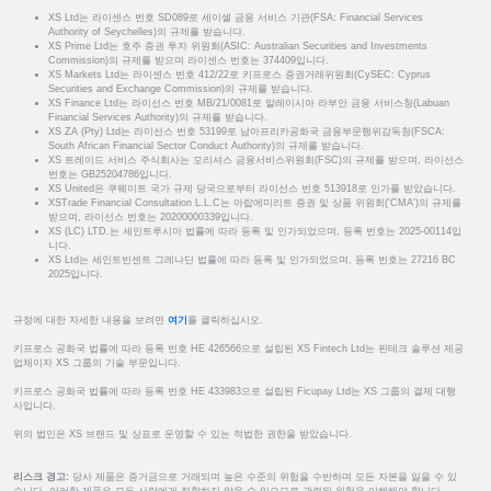
XS Ltd는 라이센스 번호 SD089로 세이셸 금융 서비스 기관(FSA: Financial Services
Authority of Seychelles)의 규제를 받습니다.
XS Prime Ltd는 호주 증권 투자 위원회(ASIC: Australian Securities and Investments
Commission)의 규제를 받으며 라이센스 번호는 374409입니다.
XS Markets Ltd는 라이센스 번호 412/22로 키프로스 증권거래위원회(CySEC: Cyprus
Securities and Exchange Commission)의 규제를 받습니다.
XS Finance Ltd는 라이선스 번호 MB/21/0081로 말레이시아 라부안 금융 서비스청(Labuan
Financial Services Authority)의 규제를 받습니다.
XS ZA (Pty) Ltd는 라이선스 번호 53199로 남아프리카공화국 금융부문행위감독청(FSCA:
South African Financial Sector Conduct Authority)의 규제를 받습니다.
XS 트레이드 서비스 주식회사는 모리셔스 금융서비스위원회(FSC)의 규제를 받으며, 라이선스
번호는 GB25204786입니다.
XS United은 쿠웨이트 국가 규제 당국으로부터 라이선스 번호 513918로 인가를 받았습니다.
XSTrade Financial Consultation L.L.C는 아랍에미리트 증권 및 상품 위원회('CMA')의 규제를
받으며, 라이선스 번호는 20200000339입니다.
XS (LC) LTD.는 세인트루시아 법률에 따라 등록 및 인가되었으며, 등록 번호는 2025-00114입
니다.
XS Ltd는 세인트빈센트 그레나딘 법률에 따라 등록 및 인가되었으며, 등록 번호는 27216 BC
2025입니다.
규정에 대한 자세한 내용을 보려면
여기
를 클릭하십시오.
키프로스 공화국 법률에 따라 등록 번호 HE 426566으로 설립된 XS Fintech Ltd는 핀테크 솔루션 제공
업체이자 XS 그룹의 기술 부문입니다.
키프로스 공화국 법률에 따라 등록 번호 HE 433983으로 설립된 Ficupay Ltd는 XS 그룹의 결제 대행
사입니다.
위의 법인은 XS 브랜드 및 상표로 운영할 수 있는 적법한 권한을 받았습니다.
리스크 경고:
당사 제품은 증거금으로 거래되며 높은 수준의 위험을 수반하며 모든 자본을 잃을 수 있
습니다. 이러한 제품은 모든 사람에게 적합하지 않을 수 있으므로 관련된 위험을 이해해야 합니다.