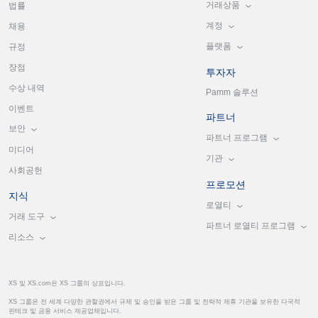
거래상품
법률
계정
채용
플랫폼
규정
장점
투자자
수상 내역
Pamm 솔루션
이벤트
파트너
보안
파트너 프로그램
미디어
기관
사회공헌
프로모션
지식
로열티
거래 도구
파트너 로열티 프로그램
리소스
XS 및 XS.com은 XS 그룹의 상표입니다.
XS 그룹은 전 세계 다양한 관할권에서 규제 및 승인을 받은 그룹 및 전략적 제휴 기관을 보유한 다국적
핀테크 및 금융 서비스 제공업체입니다.