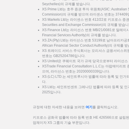
Seychelles)의 규제를 받습니다.
XS Prime Ltd는 호주 증권 투자 위원회(ASIC: Australian Sec
Commission)의 규제를 받으며 라이센스 번호는 37440
XS Markets Ltd는 라이센스 번호 412/22로 키프로스 증
Securities and Exchange Commission)의 규제를 받습
XS Finance Ltd는 라이선스 번호 MB/21/0081로 말
Financial Services Authority)의 규제를 받습니다.
XS ZA (Pty) Ltd는 라이선스 번호 53199로 남아프리카
African Financial Sector Conduct Authority)의 규제를
XS 트레이드 서비스 주식회사는 모리셔스 금융서비스위원회
번호는 GB25204786입니다.
XS United은 쿠웨이트 국가 규제 당국으로부터 라이선스 
XSTrade Financial Consultation L.L.C는 아랍에
으며, 라이선스 번호는 20200000339입니다.
XS (LC) LTD.는 세인트루시아 법률에 따라 등록 및 인가
다.
XS Ltd는 세인트빈센트 그레나딘 법률에 따라 등록 및 인가
2025입니다.
규정에 대한 자세한 내용을 보려면
여기
를 클릭하십시오.
키프로스 공화국 법률에 따라 등록 번호 HE 426566으로 설립된 XS
업체이자 XS 그룹의 기술 부문입니다.