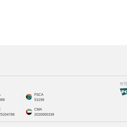
보
A
FSCA
089
53199
C
CMA
25204786
2020000339