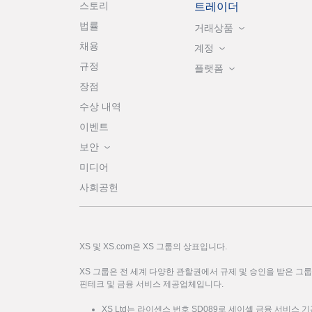
스토리
트레이더
법률
거래상품
채용
계정
규정
플랫폼
장점
수상 내역
이벤트
보안
미디어
사회공헌
XS 및 XS.com은 XS 그룹의 상표입니다.
XS 그룹은 전 세계 다양한 관할권에서 규제 및 승인을 받은 그
핀테크 및 금융 서비스 제공업체입니다.
XS Ltd는 라이센스 번호 SD089로 세이셸 금융 서비스 기관(FSA: F