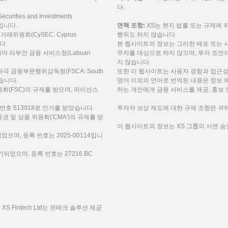
다.
urities and Investments
9입니다.
면책 조항:
XS는 현지 법률 또는 규제에 
권거래위원회(CySEC: Cyprus
행위도 하지 않습니다.
니다.
본 웹사이트의 정보는 그러한 배포 또는 
레이시아 라부안 금융 서비스청(Labuan
주자를 대상으로 하지 않으며, 투자 조언이
지 않습니다.
공화국 금융부문행위감독청(FSCA: South
또한 이 웹사이트는 사용자 경험과 접근성
 받습니다.
영어 이외의 언어로 번역된 내용은 정보 
(FSC)의 규제를 받으며, 라이선스
하는 개인에게 금융 서비스를 제공, 홍보 
번호 513918로 인가를 받았습니다.
투자자 보상 제도에 대한 규제 조항은 귀하
미리트 증권 및 상품 위원회('CMA')의 규제를 받
이 웹사이트의 정보는 XS 그룹의 서면 승
되었으며, 등록 번호는 2025-00114입니
되었으며, 등록 번호는 27216 BC
 Fintech Ltd는 핀테크 솔루션 제공