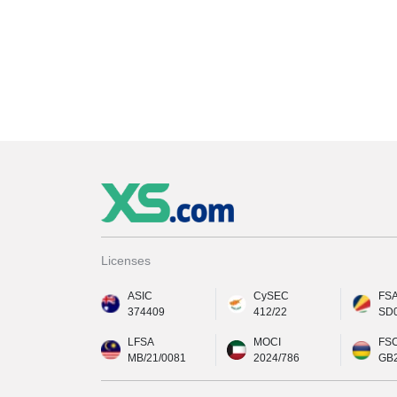
Licenses
ASIC
CySEC
FS
374409
412/22
SD
LFSA
MOCI
FS
MB/21/0081
2024/786
GB