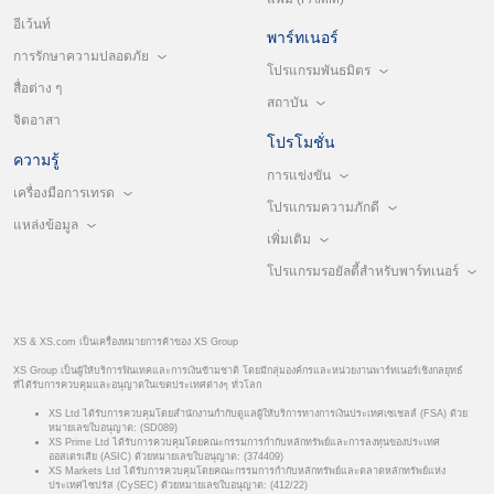
อีเว้นท์
พาร์ทเนอร์
การรักษาความปลอดภัย
โปรแกรมพันธมิตร
สื่อต่าง ๆ
สถาบัน
จิตอาสา
โปรโมชั่น
ความรู้
การแข่งขัน
เครื่องมือการเทรด
โปรแกรมความภักดี
แหล่งข้อมูล
เพิ่มเติม
โปรแกรมรอยัลตี้สำหรับพาร์ทเนอร์
XS & XS.com เป็นเครื่องหมายการค้าของ XS Group
XS Group เป็นผู้ให้บริการฟินเทคและการเงินข้ามชาติ โดยมีกลุ่มองค์กรและหน่วยงานพาร์ทเนอร์เชิงกลยุทธ์
ที่ได้รับการควบคุมและอนุญาตในเขตประเทศต่างๆ ทั่วโลก
XS Ltd ได้รับการควบคุมโดยสำนักงานกำกับดูแลผู้ให้บริการทางการเงินประเทศเซเชลส์ (FSA) ด้วย
หมายเลขใบอนุญาต: (SD089)
XS Prime Ltd ได้รับการควบคุมโดยคณะกรรมการกำกับหลักทรัพย์และการลงทุนของประเทศ
ออสเตรเลีย (ASIC) ด้วยหมายเลขใบอนุญาต: (374409)
XS Markets Ltd ได้รับการควบคุมโดยคณะกรรมการกำกับหลักทรัพย์และตลาดหลักทรัพย์แห่ง
ประเทศไซปรัส (CySEC) ด้วยหมายเลขใบอนุญาต: (412/22)