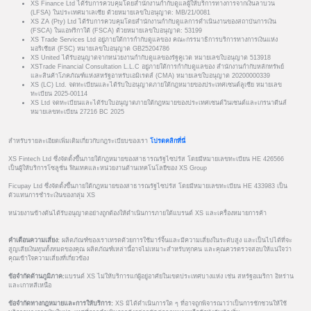
XS Finance Ltd ได้รับการควบคุมโดยสำนักงานกำกับดูแลผู้ให้บริการทางการจากเงินลาบวน
(LFSA) ในประเทศมาเลเซีย ด้วยหมายเลขใบอนุญาต: MB/21/0081
XS ZA (Pty) Ltd ได้รับการควบคุมโดยสำนักงานกำกับดูแลการดำเนินงานของสถาบันการเงิน
(FSCA) ในแอฟริกาใต้ (FSCA) ด้วยหมายเลขใบอนุญาต: 53199
XS Trade Services Ltd อยู่ภายใต้การกำกับดูแลของ คณะกรรมาธิการบริการทางการเงินแห่ง
มอริเชียส (FSC) หมายเลขใบอนุญาต GB25204786
XS United ได้รับอนุญาตจากหน่วยงานกำกับดูแลของรัฐคูเวต หมายเลขใบอนุญาต 513918
XSTrade Financial Consultation L.L.C อยู่ภายใต้การกำกับดูแลของ สำนักงานกำกับหลักทรัพย์
และสินค้าโภคภัณฑ์แห่งสหรัฐอาหรับเอมิเรตส์ (CMA) หมายเลขใบอนุญาต 20200000339
XS (LC) Ltd. จดทะเบียนและได้รับใบอนุญาตภายใต้กฎหมายของประเทศเซนต์ลูเซีย หมายเลข
ทะเบียน 2025-00114
XS Ltd จดทะเบียนและได้รับใบอนุญาตภายใต้กฎหมายของประเทศเซนต์วินเซนต์และเกรนาดีนส์
หมายเลขทะเบียน 27216 BC 2025
สำหรับรายละเอียดเพิ่มเติมเกี่ยวกับกฎระเบียบของเรา
โปรดคลิกที่นี่
XS Fintech Ltd ซึ่งจัดตั้งขึ้นภายใต้กฎหมายของสาธารณรัฐไซปรัส โดยมีหมายเลขทะเบียน HE 426566
เป็นผู้ให้บริการโซลูชั่น ฟินเทคและหน่วยงานด้านเทคโนโลยีของ XS Group
Ficupay Ltd ซึ่งจัดตั้งขึ้นภายใต้กฎหมายของสาธารณรัฐไซปรัส โดยมีหมายเลขทะเบียน HE 433983 เป็น
ตัวแทนการชำระเงินของกลุ่ม XS
หน่วยงานข้างต้นได้รับอนุญาตอย่างถูกต้องให้ดำเนินการภายใต้แบรนด์ XS และเครื่องหมายการค้า
คำเตือนความเสี่ยง:
ผลิตภัณฑ์ของเราเทรดด้วยการใช้มาร์จิ้นและมีความเสี่ยงในระดับสูง และเป็นไปได้ที่จะ
สูญเสียเงินทุนทั้งหมดของคุณ ผลิตภัณฑ์เหล่านี้อาจไม่เหมาะสำหรับทุกคน และคุณควรตรวจสอบให้แน่ใจว่า
คุณเข้าใจความเสี่ยงที่เกี่ยวข้อง
ข้อจำกัดด้านภูมิภาค:
แบรนด์ XS ไม่ให้บริการแก่ผู้อยู่อาศัยในเขตประเทศบางแห่ง เช่น สหรัฐอเมริกา อิหร่าน
และเกาหลีเหนือ
ข้อจำกัดทางกฎหมายและการให้บริการ:
XS มิได้ดำเนินการใด ๆ ที่อาจถูกพิจารณาว่าเป็นการชักชวนให้ใช้