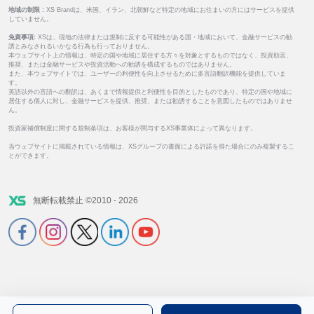
地域の制限 :
XS Brandは、米国、イラン、北朝鮮など特定の地域にお住まいの方にはサービスを提供
していません。
免責事項:
XSは、現地の法律または規制に反する可能性がある国・地域において、金融サービスの勧
誘とみなされるいかなる行為も行っておりません。
本ウェブサイト上の情報は、特定の国や地域に居住する方々を対象とするものではなく、投資助言、
推奨、または金融サービスや投資活動への勧誘を構成するものではありません。
また、本ウェブサイトでは、ユーザーの利便性を向上させるために多言語翻訳機能を提供していま
す。
英語以外の言語への翻訳は、あくまで情報提供と利便性を目的としたものであり、特定の国や地域に
居住する個人に対し、金融サービスを提供、推奨、または勧誘することを意図したものではありませ
ん。
投資家補償制度に関する規制条項は、お客様が関与するXS事業体によって異なります。
当ウェブサイトに掲載されている情報は、XSグループの書面による許諾を得た場合にのみ複製するこ
とができます。
無断転載禁止 ©2010 - 2026