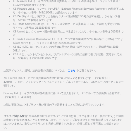
XS Markets Ltd は、キプロス証券取引委員会（CySEC）の認可を受け、ライセンス番号：
412/22で規制されています。
XS Finance Ltdは、マレーシアのLFSA（Labuan Financial Services Authority）の規制下にあ
り、ライセンス番号：MB/21/0081で規制されています。
XS ZA (Pty) Ltdは、南アフリカ金融セクター行動機構(FSCA)の認可を受け、ライセンス番
号：53199にて規制されています
XS Trade Services Ltd は、モーリシャス金融サービス委員会（FSC）の認可を受けており、
ライセンス番号は GB25204786 です。
XS United は、クウェート国の規制当局により承認されており、ライセンス番号は 513918 で
す。
XSTrade Financial Consultation L.L.C は、アラブ首長国連邦の**証券商品庁（CMA）**によ
り認可されており、ライセンス番号は 20200000339 です。
XS (LC) LTD. は、セントルシアの法律に基づき登録・認可されており、登録番号は 2025-
00114 です。
XS Ltd は、セントビンセントおよびグレナディーン諸島の法律に基づき登録・認可されてお
り、登録番号は 27216 BC 2025 です。
上記ライセンス、規制、法的文書の詳細については、
こちら
をご覧ください。
XS Fintech Ltd は、キプロス共和国の法律に基づいて法人化されています。（登録番号 HE
426566）。また、フィンテック・ソリューション・プロバイダーであり、XSグループのテクノロジー
部門です。
Ficupay Ltd は、キプロス共和国の法律に基づいて法人化された、XSグループの決済代行会社です。
（登録番号HE 433983) 。
上記の事業体は、XSブランド及び商標の下で活動することを正式に許可されています。
リスクに関する警告:
外国為替金取引やデリバティブ取引は高リスクを伴います。損失に耐えうる範囲
の資金でお取引されることをお勧め致します。デリバティブ取引は全ての投資家に適しているわけで
はございません。取引に伴うリスクを充分に理解された上で、必要に応じて専門家にご相談くださ
い。