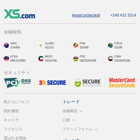
[email protected]
+248 432 3314
金融規制
ASIC
CySEC
FSA
FSCA
374409
412/22
SD089
53199
LFSA
MOCI
FSC
CMA
MB/21/0081
2024/786
GB25204786
2020000339
セキュリティ
トレード
私たちについて
金融商品
契約書類
口座
キャリア
プラットフォーム
ライセンス
選ばれる理由