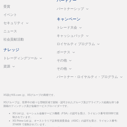
パートナー
受賞
パートナーシップ
イベント
キャンペーン
セキュリティ
トレード大会
ニュース
キャッシュバック
社会貢献活動
ロイヤルティ プログラム
ナレッジ
ボーナス
トレーディングツール
その他
資源
その他
パートナー・ロイヤルティ・プログラム
XS及びXS.com は、XSグループの商標です。
XSグループは、世界中の様々な管轄区域で規制・認可されたグループ及びアライアンス組織を持つ多
国籍のフィンテック及び金融サービスプロバイダーです。
XS Ltd は、セーシェル金融サービス機構（FSA）の認可を受け、ライセンス番号SD089で規
制されています。
XS Prime Ltd は、オーストラリア証券投資委員会（ASIC）の認可を受け、ライセンス番号:
374409 で規制されています。