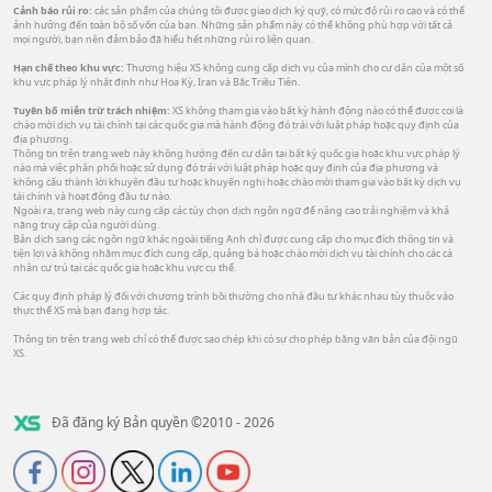
Cảnh báo rủi ro:
các sản phẩm của chúng tôi được giao dịch ký quỹ, có mức độ rủi ro cao và có thể
ảnh hưởng đến toàn bộ số vốn của bạn. Những sản phẩm này có thể không phù hợp với tất cả
mọi người, bạn nên đảm bảo đã hiểu hết những rủi ro liên quan.
Hạn chế theo khu vực:
Thương hiệu XS không cung cấp dịch vụ của mình cho cư dân của một số
khu vực pháp lý nhất định như Hoa Kỳ, Iran và Bắc Triều Tiên.
Tuyên bố miễn trừ trách nhiệm:
XS không tham gia vào bất kỳ hành động nào có thể được coi là
chào mời dịch vụ tài chính tại các quốc gia mà hành động đó trái với luật pháp hoặc quy định của
địa phương.
Thông tin trên trang web này không hướng đến cư dân tại bất kỳ quốc gia hoặc khu vực pháp lý
nào mà việc phân phối hoặc sử dụng đó trái với luật pháp hoặc quy định của địa phương và
không cấu thành lời khuyên đầu tư hoặc khuyến nghị hoặc chào mời tham gia vào bất kỳ dịch vụ
tài chính và hoạt động đầu tư nào.
Ngoài ra, trang web này cung cấp các tùy chọn dịch ngôn ngữ để nâng cao trải nghiệm và khả
năng truy cập của người dùng.
Bản dịch sang các ngôn ngữ khác ngoài tiếng Anh chỉ được cung cấp cho mục đích thông tin và
tiện lợi và không nhằm mục đích cung cấp, quảng bá hoặc chào mời dịch vụ tài chính cho các cá
nhân cư trú tại các quốc gia hoặc khu vực cụ thể.
Các quy định pháp lý đối với chương trình bồi thường cho nhà đầu tư khác nhau tùy thuộc vào
thực thể XS mà bạn đang hợp tác.
Thông tin trên trang web chỉ có thể được sao chép khi có sự cho phép bằng văn bản của đội ngũ
XS.
Đã đăng ký Bản quyền ©2010 - 2026