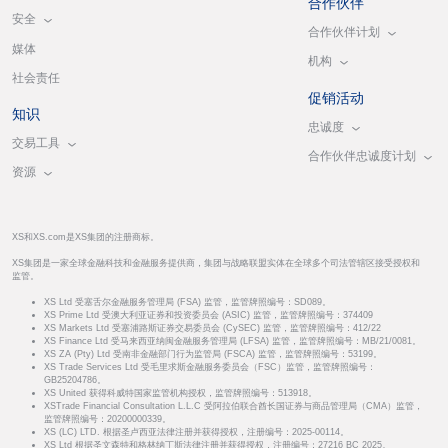
合作伙伴
安全
合作伙伴计划
媒体
机构
社会责任
促销活动
知识
忠诚度
交易工具
合作伙伴忠诚度计划
资源
XS和XS.com是XS集团的注册商标。
XS集团是一家全球金融科技和金融服务提供商，集团与战略联盟实体在全球多个司法管辖区接受授权和
监管。
XS Ltd 受塞舌尔金融服务管理局 (FSA) 监管，监管牌照编号：SD089。
XS Prime Ltd 受澳大利亚证券和投资委员会 (ASIC) 监管，监管牌照编号：374409
XS Markets Ltd 受塞浦路斯证券交易委员会 (CySEC) 监管，监管牌照编号：412/22
XS Finance Ltd 受马来西亚纳闽金融服务管理局 (LFSA) 监管，监管牌照编号：MB/21/0081。
XS ZA (Pty) Ltd 受南非金融部门行为监管局 (FSCA) 监管，监管牌照编号：53199。
XS Trade Services Ltd 受毛里求斯金融服务委员会（FSC）监管，监管牌照编号：
GB25204786。
XS United 获得科威特国家监管机构授权，监管牌照编号：513918。
XSTrade Financial Consultation L.L.C 受阿拉伯联合酋长国证券与商品管理局（CMA）监管，
监管牌照编号：20200000339。
XS (LC) LTD. 根据圣卢西亚法律注册并获得授权，注册编号：2025-00114。
XS Ltd 根据圣文森特和格林纳丁斯法律注册并获得授权，注册编号：27216 BC 2025。