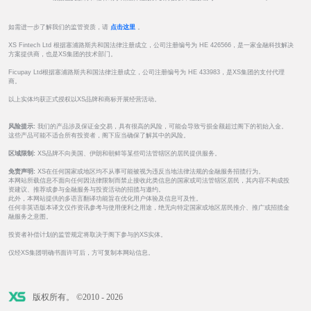
如需进一步了解我们的监管资质，请
点击这里
。
XS Fintech Ltd 根据塞浦路斯共和国法律注册成立，公司注册编号为 HE 426566，是一家金融科技解决
方案提供商，也是XS集团的技术部门。
Ficupay Ltd根据塞浦路斯共和国法律注册成立，公司注册编号为 HE 433983，是XS集团的支付代理
商。
以上实体均获正式授权以XS品牌和商标开展经营活动。
风险提示:
我们的产品涉及保证金交易，具有很高的风险，可能会导致亏损金额超过阁下的初始入金。
这些产品可能不适合所有投资者，阁下应当确保了解其中的风险。
区域限制:
XS品牌不向美国、伊朗和朝鲜等某些司法管辖区的居民提供服务。
免责声明:
XS在任何国家或地区均不从事可能被视为违反当地法律法规的金融服务招揽行为。
本网站所载信息不面向任何因法律限制而禁止接收此类信息的国家或司法管辖区居民，其内容不构成投
资建议、推荐或参与金融服务与投资活动的招揽与邀约。
此外，本网站提供的多语言翻译功能旨在优化用户体验及信息可及性。
任何非英语版本译文仅作资讯参考与使用便利之用途，绝无向特定国家或地区居民推介、推广或招揽金
融服务之意图。
投资者补偿计划的监管规定将取决于阁下参与的XS实体。
仅经XS集团明确书面许可后，方可复制本网站信息。
版权所有。 ©2010 - 2026