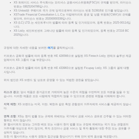
XS 트레이드 서비스 주식회사는 모리셔스 금융서비스위원회(FSC)의 규제를 받으며, 라이선스
번호는 GB25204786입니다.
XS United은 쿠웨이트 국가 규제 당국으로부터 라이선스 번호 513918로 인가를 받았습니다.
XSTrade Financial Consultation L.L.C는 아랍에미리트 증권 및 상품 위원회('CMA')의 규제를
받으며, 라이선스 번호는 20200000339입니다.
XS (LC) LTD.는 세인트루시아 법률에 따라 등록 및 인가되었으며, 등록 번호는 2025-00114입
니다.
XS Ltd는 세인트빈센트 그레나딘 법률에 따라 등록 및 인가되었으며, 등록 번호는 27216 BC
2025입니다.
규정에 대한 자세한 내용을 보려면
여기
를 클릭하십시오.
키프로스 공화국 법률에 따라 등록 번호 HE 426566으로 설립된 XS Fintech Ltd는 핀테크 솔루션 제공
업체이자 XS 그룹의 기술 부문입니다.
키프로스 공화국 법률에 따라 등록 번호 HE 433983으로 설립된 Ficupay Ltd는 XS 그룹의 결제 대행
사입니다.
위의 법인은 XS 브랜드 및 상표로 운영할 수 있는 적법한 권한을 받았습니다.
리스크 경고:
당사 제품은 증거금으로 거래되며 높은 수준의 위험을 수반하며 모든 자본을 잃을 수 있
습니다. 이러한 제품은 모든 사람에게 적합하지 않을 수 있으므로 관련된 위험을 이해해야 합니다.
지역 제한:
XS 브랜드는 미국, 이란, 북한과 같은 특정 관할권의 거주자에게 서비스를 제공하지 않습니
다.
면책 조항:
XS는 현지 법률 또는 규제에 위배되는 국가에서 금융 서비스 권유로 간주될 수 있는 어떠한
행위도 하지 않습니다.
본 웹사이트의 정보는 그러한 배포 또는 사용이 현지 법률 또는 규정에 위배되는 국가 또는 관할권의
거주자를 대상으로 하지 않으며, 투자 조언이나 금융 서비스 및 투자 활동에 대한 추천 또는 권유를 구
성하지 않습니다.
또한 이 웹사이트는 사용자 경험과 접근성을 향상시키기 위해 언어 번역 옵션을 제공합니다.