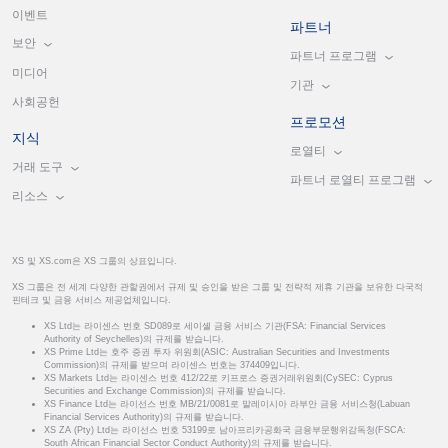
이벤트
파트너
보안
파트너 프로그램
미디어
기관
사회공헌
프로모션
지식
로열티
거래 도구
파트너 로열티 프로그램
리소스
XS 및 XS.com은 XS 그룹의 상표입니다.
XS 그룹은 전 세계 다양한 관할권에서 규제 및 승인을 받은 그룹 및 전략적 제휴 기관을 보유한 다국적
핀테크 및 금융 서비스 제공업체입니다.
XS Ltd는 라이센스 번호 SD089로 세이셸 금융 서비스 기관(FSA: Financial Services
Authority of Seychelles)의 규제를 받습니다.
XS Prime Ltd는 호주 증권 투자 위원회(ASIC: Australian Securities and Investments
Commission)의 규제를 받으며 라이센스 번호는 374409입니다.
XS Markets Ltd는 라이센스 번호 412/22로 키프로스 증권거래위원회(CySEC: Cyprus
Securities and Exchange Commission)의 규제를 받습니다.
XS Finance Ltd는 라이선스 번호 MB/21/0081로 말레이시아 라부안 금융 서비스청(Labuan
Financial Services Authority)의 규제를 받습니다.
XS ZA (Pty) Ltd는 라이선스 번호 53199로 남아프리카공화국 금융부문행위감독청(FSCA:
South African Financial Sector Conduct Authority)의 규제를 받습니다.