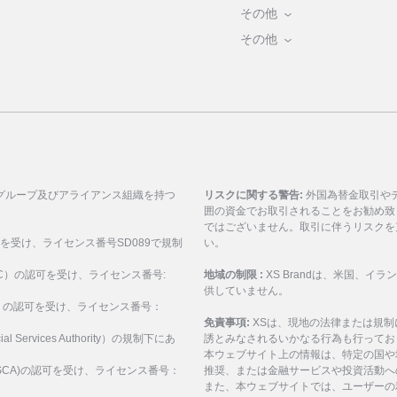
その他
その他
グループ及びアライアンス組織を持つ
リスクに関する警告:
外国為替金取引や
囲の資金でお取引されることをお勧め致
ではございません。取引に伴うリスクを
可を受け、ライセンス番号SD089で規制
い。
ASIC）の認可を受け、ライセンス番号:
地域の制限 :
XS Brandは、米国、
供していません。
SEC）の認可を受け、ライセンス番号：
免責事項:
XSは、現地の法律または規
al Services Authority）の規制下にあ
誘とみなされるいかなる行為も行ってお
。
本ウェブサイト上の情報は、特定の国や
構(FSCA)の認可を受け、ライセンス番号：
推奨、または金融サービスや投資活動へ
また、本ウェブサイトでは、ユーザーの