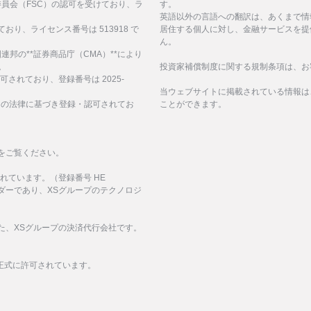
サービス委員会（FSC）の認可を受けており、ラ
す。
英語以外の言語への翻訳は、あくまで情
ており、ライセンス番号は 513918 で
居住する個人に対し、金融サービスを提
ん。
、アラブ首長国連邦の**証券商品庁（CMA）**により
。
投資家補償制度に関する規制条項は、お
認可されており、登録番号は 2025-
当ウェブサイトに掲載されている情報は
諸島の法律に基づき登録・認可されてお
ことができます。
をご覧ください。
化されています。（登録番号 HE
イダーであり、XSグループのテクノロジ
された、XSグループの決済代行会社です。
正式に許可されています。