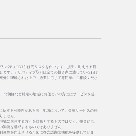
デリバティブ取引は高リスクを伴います。損失に耐えうる範
します。デリバティブ取引は全ての投資家に適しているわけ
充分に理解された上で、必要に応じて専門家にご相談くださ
イラン、北朝鮮など特定の地域にお住まいの方にはサービスを提
制に反する可能性がある国・地域において、金融サービスの勧
りません。
地域に居住する方々を対象とするものではなく、投資助言、
の勧誘を構成するものではありません。
利便性を向上させるために多言語翻訳機能を提供していま