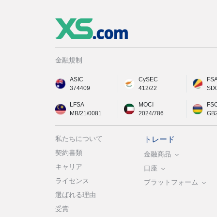
金融規制
ASIC
CySEC
FS
374409
412/22
SD
LFSA
MOCI
FS
MB/21/0081
2024/786
GB
私たちについて
トレード
契約書類
金融商品
キャリア
口座
ライセンス
プラットフォーム
選ばれる理由
受賞