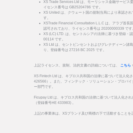
XS Trade Services Ltd は、モーリシャス金融
イセンス番号は GB25204786 です。
XS United は、クウェート国の規制当局により承認され
す。
XSTrade Financial Consultation L.L.C は
認可されており、ライセンス番号は 20200000339 です
XS (LC) LTD. は、セントルシアの法律に基づき登録・
00114 です。
XS Ltd は、セントビンセントおよびグレナディーン
り、登録番号は 27216 BC 2025 です。
上記ライセンス、規制、法的文書の詳細については、
こちら
XS Fintech Ltd は、キプロス共和国の法律に基づいて法人
426566）。また、フィンテック・ソリューション・プロバ
ー部門です。
Ficupay Ltd は、キプロス共和国の法律に基づいて法人化
（登録番号HE 433983) 。
上記の事業体は、XSブランド及び商標の下で活動することを