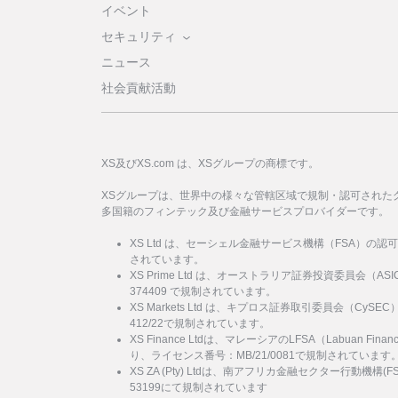
イベント
セキュリティ
ニュース
社会貢献活動
XS及びXS.com は、XSグループの商標です。
XSグループは、世界中の様々な管轄区域で規制・認可された
多国籍のフィンテック及び金融サービスプロバイダーです。
XS Ltd は、セーシェル金融サービス機構（FSA）の認
されています。
XS Prime Ltd は、オーストラリア証券投資委員会（
374409 で規制されています。
XS Markets Ltd は、キプロス証券取引委員会（Cy
412/22で規制されています。
XS Finance Ltdは、マレーシアのLFSA（Labuan Financi
り、ライセンス番号：MB/21/0081で規制されています
XS ZA (Pty) Ltdは、南アフリカ金融セクター行動機
53199にて規制されています