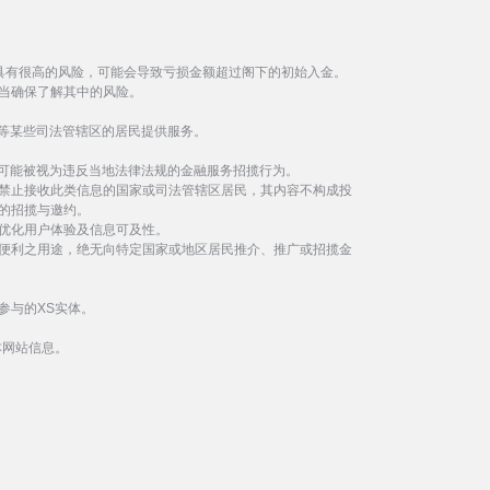
具有很高的风险，可能会导致亏损金额超过阁下的初始入金。
当确保了解其中的风险。
等某些司法管辖区的居民提供服务。
事可能被视为违反当地法律法规的金融服务招揽行为。
禁止接收此类信息的国家或司法管辖区居民，其内容不构成投
的招揽与邀约。
优化用户体验及信息可及性。
便利之用途，绝无向特定国家或地区居民推介、推广或招揽金
参与的XS实体。
本网站信息。