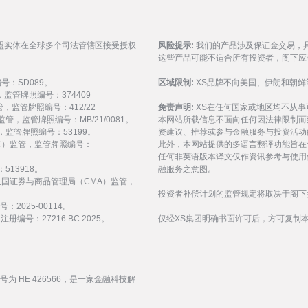
盟实体在全球多个司法管辖区接受授权
风险提示:
我们的产品涉及保证金交易，
这些产品可能不适合所有投资者，阁下应
编号：SD089。
区域限制:
XS品牌不向美国、伊朗和朝鲜
监管，监管牌照编号：374409
 监管，监管牌照编号：412/22
免责声明:
XS在任何国家或地区均不从
) 监管，监管牌照编号：MB/21/0081。
本网站所载信息不面向任何因法律限制而
 监管，监管牌照编号：53199。
资建议、推荐或参与金融服务与投资活动
会（FSC）监管，监管牌照编号：
此外，本网站提供的多语言翻译功能旨在
任何非英语版本译文仅作资讯参考与使用
513918。
融服务之意图。
受阿拉伯联合酋长国证券与商品管理局（CMA）监管，
投资者补偿计划的监管规定将取决于阁下
：2025-00114。
编号：27216 BC 2025。
仅经XS集团明确书面许可后，方可复制
编号为 HE 426566，是一家金融科技解