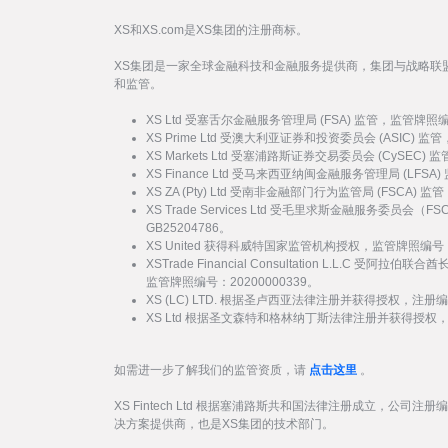
XS和XS.com是XS集团的注册商标。
XS集团是一家全球金融科技和金融服务提供商，集团与战略联
和监管。
XS Ltd 受塞舌尔金融服务管理局 (FSA) 监管，监管牌照
XS Prime Ltd 受澳大利亚证券和投资委员会 (ASIC) 
XS Markets Ltd 受塞浦路斯证券交易委员会 (CySEC)
XS Finance Ltd 受马来西亚纳闽金融服务管理局 (LFSA
XS ZA (Pty) Ltd 受南非金融部门行为监管局 (FSCA)
XS Trade Services Ltd 受毛里求斯金融服务委员
GB25204786。
XS United 获得科威特国家监管机构授权，监管牌照编号：
XSTrade Financial Consultation L.L.C 
监管牌照编号：20200000339。
XS (LC) LTD. 根据圣卢西亚法律注册并获得授权，注册编号
XS Ltd 根据圣文森特和格林纳丁斯法律注册并获得授权，注册
如需进一步了解我们的监管资质，请
点击这里
。
XS Fintech Ltd 根据塞浦路斯共和国法律注册成立，公司注册
决方案提供商，也是XS集团的技术部门。