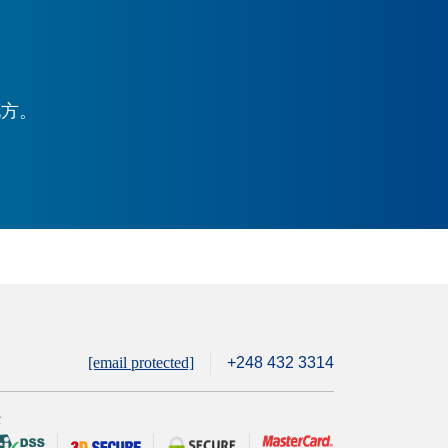
地方。
[email protected]
+248 432 3314
全