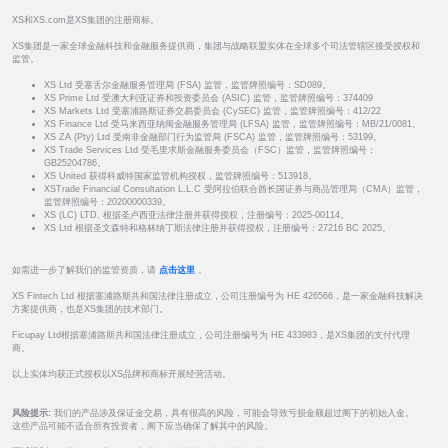
XS和XS.com是XS集团的注册商标。
XS集团是一家全球金融科技和金融服务提供商，集团与战略联盟实体在全球多个司法管辖区接受授权和
监管。
XS Ltd 受塞舌尔金融服务管理局 (FSA) 监管，监管牌照编号：SD089。
XS Prime Ltd 受澳大利亚证券和投资委员会 (ASIC) 监管，监管牌照编号：374409
XS Markets Ltd 受塞浦路斯证券交易委员会 (CySEC) 监管，监管牌照编号：412/22
XS Finance Ltd 受马来西亚纳闽金融服务管理局 (LFSA) 监管，监管牌照编号：MB/21/0081。
XS ZA (Pty) Ltd 受南非金融部门行为监管局 (FSCA) 监管，监管牌照编号：53199。
XS Trade Services Ltd 受毛里求斯金融服务委员会（FSC）监管，监管牌照编号：
GB25204786。
XS United 获得科威特国家监管机构授权，监管牌照编号：513918。
XSTrade Financial Consultation L.L.C 受阿拉伯联合酋长国证券与商品管理局（CMA）监管，
监管牌照编号：20200000339。
XS (LC) LTD. 根据圣卢西亚法律注册并获得授权，注册编号：2025-00114。
XS Ltd 根据圣文森特和格林纳丁斯法律注册并获得授权，注册编号：27216 BC 2025。
如需进一步了解我们的监管资质，请
点击这里
。
XS Fintech Ltd 根据塞浦路斯共和国法律注册成立，公司注册编号为 HE 426566，是一家金融科技解决
方案提供商，也是XS集团的技术部门。
Ficupay Ltd根据塞浦路斯共和国法律注册成立，公司注册编号为 HE 433983，是XS集团的支付代理
商。
以上实体均获正式授权以XS品牌和商标开展经营活动。
风险提示:
我们的产品涉及保证金交易，具有很高的风险，可能会导致亏损金额超过阁下的初始入金。
这些产品可能不适合所有投资者，阁下应当确保了解其中的风险。