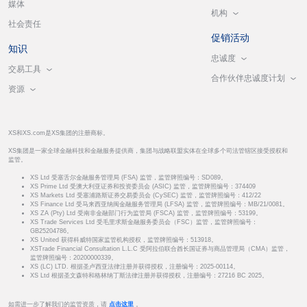
媒体
机构
社会责任
促销活动
知识
忠诚度
交易工具
合作伙伴忠诚度计划
资源
XS和XS.com是XS集团的注册商标。
XS集团是一家全球金融科技和金融服务提供商，集团与战略联盟实体在全球多个司法管辖区接受授权和
监管。
XS Ltd 受塞舌尔金融服务管理局 (FSA) 监管，监管牌照编号：SD089。
XS Prime Ltd 受澳大利亚证券和投资委员会 (ASIC) 监管，监管牌照编号：374409
XS Markets Ltd 受塞浦路斯证券交易委员会 (CySEC) 监管，监管牌照编号：412/22
XS Finance Ltd 受马来西亚纳闽金融服务管理局 (LFSA) 监管，监管牌照编号：MB/21/0081。
XS ZA (Pty) Ltd 受南非金融部门行为监管局 (FSCA) 监管，监管牌照编号：53199。
XS Trade Services Ltd 受毛里求斯金融服务委员会（FSC）监管，监管牌照编号：
GB25204786。
XS United 获得科威特国家监管机构授权，监管牌照编号：513918。
XSTrade Financial Consultation L.L.C 受阿拉伯联合酋长国证券与商品管理局（CMA）监管，
监管牌照编号：20200000339。
XS (LC) LTD. 根据圣卢西亚法律注册并获得授权，注册编号：2025-00114。
XS Ltd 根据圣文森特和格林纳丁斯法律注册并获得授权，注册编号：27216 BC 2025。
如需进一步了解我们的监管资质，请
点击这里
。