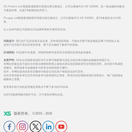
XS Fintech Ltd 根据塞浦路斯共和国法律注册成立，公司注册编号为 HE 426566，是一家金融科技解决
方案提供商，也是XS集团的技术部门。
Ficupay Ltd根据塞浦路斯共和国法律注册成立，公司注册编号为 HE 433983，是XS集团的支付代理
商。
以上实体均获正式授权以XS品牌和商标开展经营活动。
风险提示:
我们的产品涉及保证金交易，具有很高的风险，可能会导致亏损金额超过阁下的初始入金。
这些产品可能不适合所有投资者，阁下应当确保了解其中的风险。
区域限制:
XS品牌不向美国、伊朗和朝鲜等某些司法管辖区的居民提供服务。
免责声明:
XS在任何国家或地区均不从事可能被视为违反当地法律法规的金融服务招揽行为。
本网站所载信息不面向任何因法律限制而禁止接收此类信息的国家或司法管辖区居民，其内容不构成投
资建议、推荐或参与金融服务与投资活动的招揽与邀约。
此外，本网站提供的多语言翻译功能旨在优化用户体验及信息可及性。
任何非英语版本译文仅作资讯参考与使用便利之用途，绝无向特定国家或地区居民推介、推广或招揽金
融服务之意图。
投资者补偿计划的监管规定将取决于阁下参与的XS实体。
仅经XS集团明确书面许可后，方可复制本网站信息。
版权所有。 ©2010 - 2026