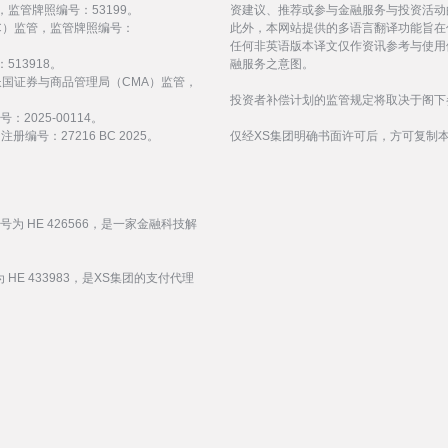
 监管，监管牌照编号：53199。
资建议、推荐或参与金融服务与投资活动
会（FSC）监管，监管牌照编号：
此外，本网站提供的多语言翻译功能旨在
任何非英语版本译文仅作资讯参考与使用
513918。
融服务之意图。
受阿拉伯联合酋长国证券与商品管理局（CMA）监管，
投资者补偿计划的监管规定将取决于阁下
：2025-00114。
编号：27216 BC 2025。
仅经XS集团明确书面许可后，方可复制
编号为 HE 426566，是一家金融科技解
 HE 433983，是XS集团的支付代理