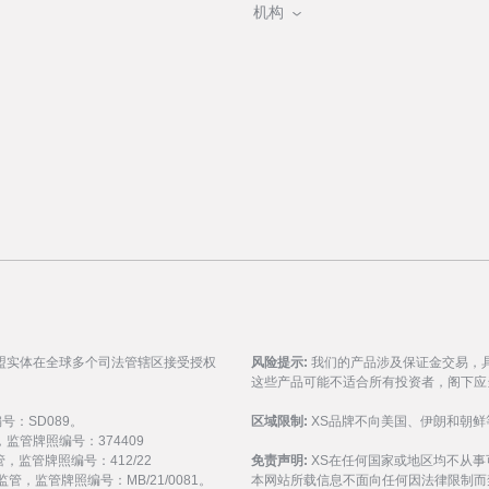
机构
盟实体在全球多个司法管辖区接受授权
风险提示:
我们的产品涉及保证金交易，
这些产品可能不适合所有投资者，阁下应
编号：SD089。
区域限制:
XS品牌不向美国、伊朗和朝鲜
监管，监管牌照编号：374409
 监管，监管牌照编号：412/22
免责声明:
XS在任何国家或地区均不从
) 监管，监管牌照编号：MB/21/0081。
本网站所载信息不面向任何因法律限制而