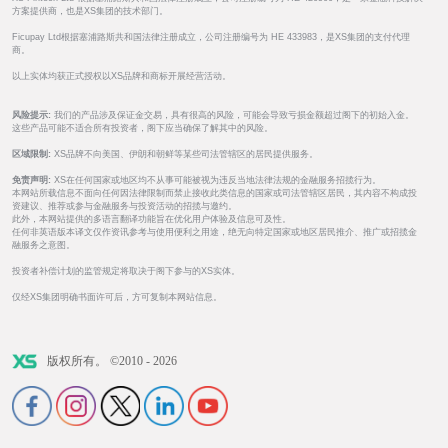
方案提供商，也是XS集团的技术部门。
Ficupay Ltd根据塞浦路斯共和国法律注册成立，公司注册编号为 HE 433983，是XS集团的支付代理
商。
以上实体均获正式授权以XS品牌和商标开展经营活动。
风险提示:
我们的产品涉及保证金交易，具有很高的风险，可能会导致亏损金额超过阁下的初始入金。
这些产品可能不适合所有投资者，阁下应当确保了解其中的风险。
区域限制:
XS品牌不向美国、伊朗和朝鲜等某些司法管辖区的居民提供服务。
免责声明:
XS在任何国家或地区均不从事可能被视为违反当地法律法规的金融服务招揽行为。
本网站所载信息不面向任何因法律限制而禁止接收此类信息的国家或司法管辖区居民，其内容不构成投
资建议、推荐或参与金融服务与投资活动的招揽与邀约。
此外，本网站提供的多语言翻译功能旨在优化用户体验及信息可及性。
任何非英语版本译文仅作资讯参考与使用便利之用途，绝无向特定国家或地区居民推介、推广或招揽金
融服务之意图。
投资者补偿计划的监管规定将取决于阁下参与的XS实体。
仅经XS集团明确书面许可后，方可复制本网站信息。
版权所有。 ©2010 - 2026