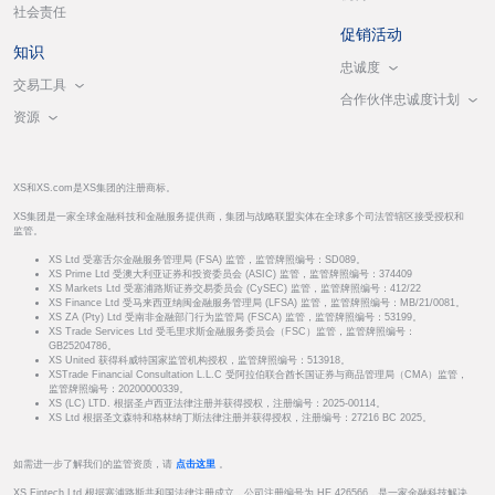
社会责任
促销活动
知识
忠诚度
交易工具
合作伙伴忠诚度计划
资源
XS和XS.com是XS集团的注册商标。
XS集团是一家全球金融科技和金融服务提供商，集团与战略联盟实体在全球多个司法管辖区接受授权和
监管。
XS Ltd 受塞舌尔金融服务管理局 (FSA) 监管，监管牌照编号：SD089。
XS Prime Ltd 受澳大利亚证券和投资委员会 (ASIC) 监管，监管牌照编号：374409
XS Markets Ltd 受塞浦路斯证券交易委员会 (CySEC) 监管，监管牌照编号：412/22
XS Finance Ltd 受马来西亚纳闽金融服务管理局 (LFSA) 监管，监管牌照编号：MB/21/0081。
XS ZA (Pty) Ltd 受南非金融部门行为监管局 (FSCA) 监管，监管牌照编号：53199。
XS Trade Services Ltd 受毛里求斯金融服务委员会（FSC）监管，监管牌照编号：
GB25204786。
XS United 获得科威特国家监管机构授权，监管牌照编号：513918。
XSTrade Financial Consultation L.L.C 受阿拉伯联合酋长国证券与商品管理局（CMA）监管，
监管牌照编号：20200000339。
XS (LC) LTD. 根据圣卢西亚法律注册并获得授权，注册编号：2025-00114。
XS Ltd 根据圣文森特和格林纳丁斯法律注册并获得授权，注册编号：27216 BC 2025。
如需进一步了解我们的监管资质，请
点击这里
。
XS Fintech Ltd 根据塞浦路斯共和国法律注册成立，公司注册编号为 HE 426566，是一家金融科技解决