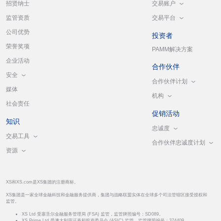
交易账户
招贤纳士
交易平台
监管资质
公司优势
投资者
荣誉奖项
PAMM解决方案
企业活动
合作伙伴
安全
合作伙伴计划
媒体
机构
社会责任
促销活动
知识
忠诚度
交易工具
合作伙伴忠诚度计划
资源
XS和XS.com是XS集团的注册商标。
XS集团是一家全球金融科技和金融服务提供商，集团与战略联盟实体在全球多个司法管辖区接受授权和
监管。
XS Ltd 受塞舌尔金融服务管理局 (FSA) 监管，监管牌照编号：SD089。
XS Prime Ltd 受澳大利亚证券和投资委员会 (ASIC) 监管，监管牌照编号：374409