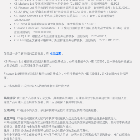
XS Markets Ltd 受塞浦路斯证券交易委员会 (CySEC) 监管，监管牌照编号：412/22
XS Finance Ltd 受马来西亚纳闽金融服务管理局 (LFSA) 监管，监管牌照编号：MB/21/0081。
XS ZA (Pty) Ltd 受南非金融部门行为监管局 (FSCA) 监管，监管牌照编号：53199。
XS Trade Services Ltd 受毛里求斯金融服务委员会（FSC）监管，监管牌照编号：
GB25204786。
XS United 获得科威特国家监管机构授权，监管牌照编号：513918。
XSTrade Financial Consultation L.L.C 受阿拉伯联合酋长国证券与商品管理局（CMA）监管，
监管牌照编号：20200000339。
XS (LC) LTD. 根据圣卢西亚法律注册并获得授权，注册编号：2025-00114。
XS Ltd 根据圣文森特和格林纳丁斯法律注册并获得授权，注册编号：27216 BC 2025。
如需进一步了解我们的监管资质，请
点击这里
。
XS Fintech Ltd 根据塞浦路斯共和国法律注册成立，公司注册编号为 HE 426566，是一家金融科技解决
方案提供商，也是XS集团的技术部门。
Ficupay Ltd根据塞浦路斯共和国法律注册成立，公司注册编号为 HE 433983，是XS集团的支付代理
商。
以上实体均获正式授权以XS品牌和商标开展经营活动。
风险提示:
我们的产品涉及保证金交易，具有很高的风险，可能会导致亏损金额超过阁下的初始入金。
这些产品可能不适合所有投资者，阁下应当确保了解其中的风险。
区域限制:
XS品牌不向美国、伊朗和朝鲜等某些司法管辖区的居民提供服务。
免责声明:
XS在任何国家或地区均不从事可能被视为违反当地法律法规的金融服务招揽行为。
本网站所载信息不面向任何因法律限制而禁止接收此类信息的国家或司法管辖区居民，其内容不构成投
资建议、推荐或参与金融服务与投资活动的招揽与邀约。
此外，本网站提供的多语言翻译功能旨在优化用户体验及信息可及性。
任何非英语版本译文仅作资讯参考与使用便利之用途，绝无向特定国家或地区居民推介、推广或招揽金
融服务之意图。