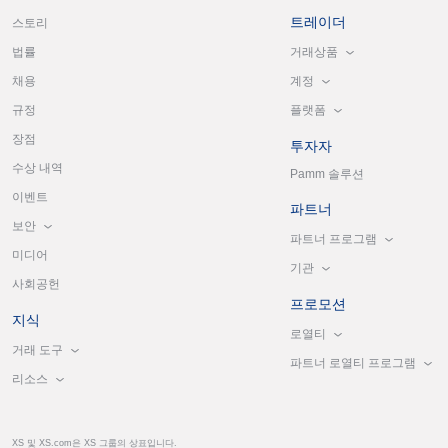
트레이더
스토리
거래상품
법률
계정
채용
플랫폼
규정
장점
투자자
수상 내역
Pamm 솔루션
이벤트
파트너
보안
파트너 프로그램
미디어
기관
사회공헌
프로모션
지식
로열티
거래 도구
파트너 로열티 프로그램
리소스
XS 및 XS.com은 XS 그룹의 상표입니다.