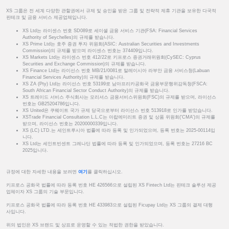
XS 그룹은 전 세계 다양한 관할권에서 규제 및 승인을 받은 그룹 및 전략적 제휴 기관을 보유한 다국적
핀테크 및 금융 서비스 제공업체입니다.
XS Ltd는 라이센스 번호 SD089로 세이셸 금융 서비스 기관(FSA: Financial Services
Authority of Seychelles)의 규제를 받습니다.
XS Prime Ltd는 호주 증권 투자 위원회(ASIC: Australian Securities and Investments
Commission)의 규제를 받으며 라이센스 번호는 374409입니다.
XS Markets Ltd는 라이센스 번호 412/22로 키프로스 증권거래위원회(CySEC: Cyprus
Securities and Exchange Commission)의 규제를 받습니다.
XS Finance Ltd는 라이선스 번호 MB/21/0081로 말레이시아 라부안 금융 서비스청(Labuan
Financial Services Authority)의 규제를 받습니다.
XS ZA (Pty) Ltd는 라이선스 번호 53199로 남아프리카공화국 금융부문행위감독청(FSCA:
South African Financial Sector Conduct Authority)의 규제를 받습니다.
XS 트레이드 서비스 주식회사는 모리셔스 금융서비스위원회(FSC)의 규제를 받으며, 라이선스
번호는 GB25204786입니다.
XS United은 쿠웨이트 국가 규제 당국으로부터 라이선스 번호 513918로 인가를 받았습니다.
XSTrade Financial Consultation L.L.C는 아랍에미리트 증권 및 상품 위원회('CMA')의 규제를
받으며, 라이선스 번호는 20200000339입니다.
XS (LC) LTD.는 세인트루시아 법률에 따라 등록 및 인가되었으며, 등록 번호는 2025-00114입
니다.
XS Ltd는 세인트빈센트 그레나딘 법률에 따라 등록 및 인가되었으며, 등록 번호는 27216 BC
2025입니다.
규정에 대한 자세한 내용을 보려면
여기
를 클릭하십시오.
키프로스 공화국 법률에 따라 등록 번호 HE 426566으로 설립된 XS Fintech Ltd는 핀테크 솔루션 제공
업체이자 XS 그룹의 기술 부문입니다.
키프로스 공화국 법률에 따라 등록 번호 HE 433983으로 설립된 Ficupay Ltd는 XS 그룹의 결제 대행
사입니다.
위의 법인은 XS 브랜드 및 상표로 운영할 수 있는 적법한 권한을 받았습니다.