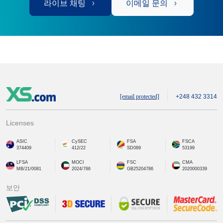
라이브 채팅
이메일 문의
[email protected]
+248 432 3314
Licenses
ASIC
CySEC
FSA
FSCA
374409
412/22
SD089
53199
LFSA
MOCI
FSC
CMA
MB/21/0081
2024/786
GB25204786
2020000339
보안