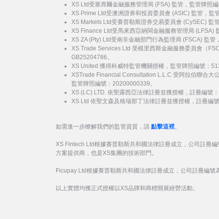
XS Ltd受塞席爾金融服務管理局 (FSA) 監管，監管牌照編
XS Prime Ltd受澳洲證券和投資委員會 (ASIC) 監管，
XS Markets Ltd受賽普勒斯證券交易委員會 (CySEC)
XS Finance Ltd受馬來西亞納閩金融服務管理局 (LFSA
XS ZA (Pty) Ltd受南非金融部門行為監理局 (FSCA) 
XS Trade Services Ltd 受模里西斯金融服務委員
GB25204786。
XS United 獲得科威特監管機關授權，監管牌照編號：51
XSTrade Financial Consultation L.L.C 
監管牌照編號：20200000339。
XS (LC) LTD. 依聖露西亞法律註冊並獲授權，註冊編號：20
XS Ltd 依聖文森及格瑞那丁法律註冊並獲授權，註冊編號：27
如需進一步瞭解我們的監管資質，請
點擊這裡
。
XS Fintech Ltd根據賽普勒斯共和國法律註冊成立，公司註冊編
方案提供商，也是XS集團的技術部門。
Ficupay Ltd根據賽普勒斯共和國法律註冊成立，公司註冊編號為
以上實體均獲正式授權以XS品牌和商標開展經營活動。