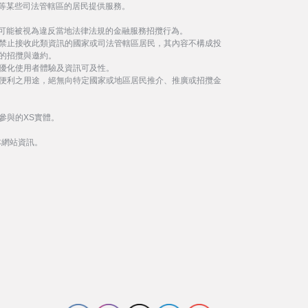
等某些司法管轄區的居民提供服務。
事可能被視為違反當地法律法規的金融服務招攬行為。
禁止接收此類資訊的國家或司法管轄區居民，其內容不構成投
的招攬與邀約。
優化使用者體驗及資訊可及性。
便利之用途，絕無向特定國家或地區居民推介、推廣或招攬金
參與的XS實體。
本網站資訊。