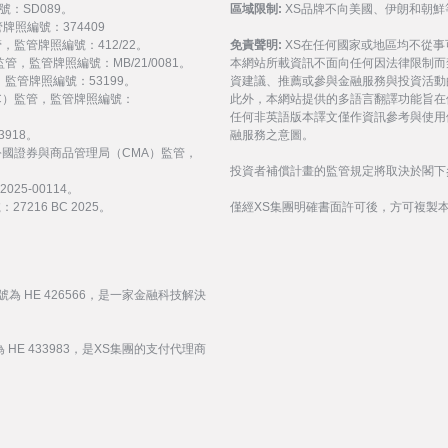
號：SD089。
區域限制:
XS品牌不向美國、伊朗和朝鮮
監管牌照編號：374409
 監管，監管牌照編號：412/22。
免責聲明:
XS在任何國家或地區均不從
) 監管，監管牌照編號：MB/21/0081。
本網站所載資訊不面向任何因法律限制而
監管，監管牌照編號：53199。
資建議、推薦或參與金融服務與投資活動
會（FSC）監管，監管牌照編號：
此外，本網站提供的多語言翻譯功能旨在
任何非英語版本譯文僅作資訊參考與使用
3918。
融服務之意圖。
受阿拉伯聯合大公國證券與商品管理局（CMA）監管，
投資者補償計畫的監管規定將取決於閣下
25-00114。
216 BC 2025。
僅經XS集團明確書面許可後，方可複製
號為 HE 426566，是一家金融科技解決
 HE 433983，是XS集團的支付代理商