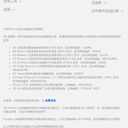
交易工具
忠誠度
資源
合作夥伴忠誠計劃
XS和XS.com是XS集團的注冊商標。
XS 集團是一家全球金融科技和金融服務提供者，集團與戰略聯盟實體在全球多個司法管轄區接受授權和
監管。
XS Ltd受塞席爾金融服務管理局 (FSA) 監管，監管牌照編號：SD089。
XS Prime Ltd受澳洲證券和投資委員會 (ASIC) 監管，監管牌照編號：374409
XS Markets Ltd受賽普勒斯證券交易委員會 (CySEC) 監管，監管牌照編號：412/22。
XS Finance Ltd受馬來西亞納閩金融服務管理局 (LFSA) 監管，監管牌照編號：MB/21/0081。
XS ZA (Pty) Ltd受南非金融部門行為監理局 (FSCA) 監管，監管牌照編號：53199。
XS Trade Services Ltd 受模里西斯金融服務委員會（FSC）監管，監管牌照編號：
GB25204786。
XS United 獲得科威特監管機關授權，監管牌照編號：513918。
XSTrade Financial Consultation L.L.C 受阿拉伯聯合大公國證券與商品管理局（CMA）監管，
監管牌照編號：20200000339。
XS (LC) LTD. 依聖露西亞法律註冊並獲授權，註冊編號：2025-00114。
XS Ltd 依聖文森及格瑞那丁法律註冊並獲授權，註冊編號：27216 BC 2025。
如需進一步瞭解我們的監管資質，請
點擊這裡
。
XS Fintech Ltd根據賽普勒斯共和國法律註冊成立，公司註冊編號為 HE 426566，是一家金融科技解決
方案提供商，也是XS集團的技術部門。
Ficupay Ltd根據賽普勒斯共和國法律註冊成立，公司註冊編號為 HE 433983，是XS集團的支付代理商
以上實體均獲正式授權以XS品牌和商標開展經營活動。