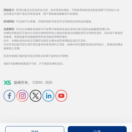
風險提示:
我們的產品涉及保證金交易，具有很高的風險，可能會導致虧損金額超過閣下的初始入金。
這些產品可能不適合所有投資者，閣下應當確保瞭解其中的風險。
區域限制:
XS品牌不向美國、伊朗和朝鮮等某些司法管轄區的居民提供服務。
免責聲明:
XS在任何國家或地區均不從事可能被視為違反當地法律法規的金融服務招攬行為。
本網站所載資訊不面向任何因法律限制而禁止接收此類資訊的國家或司法管轄區居民，其內容不構成投
資建議、推薦或參與金融服務與投資活動的招攬與邀約。
此外，本網站提供的多語言翻譯功能旨在優化使用者體驗及資訊可及性。
任何非英語版本譯文僅作資訊參考與使用便利之用途，絕無向特定國家或地區居民推介、推廣或招攬金
融服務之意圖。
投資者補償計畫的監管規定將取決於閣下參與的XS實體。
僅經XS集團明確書面許可後，方可複製本網站資訊。
版權所有。 ©2010 - 2026