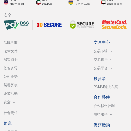
LFSA
MOCI
FSC
CMA
MB/21/0081
2024/786
GB25204786
2020000339
安全
交易中心
品牌故事
交易市場
法律文件
交易賬戶
招賢納士
交易平台
監管資質
公司優勢
投資者
榮譽獎項
PAMM解決方案
企業活動
合作夥伴
安全
合作夥伴計劃
社會責任
機構服務
知識
促銷活動