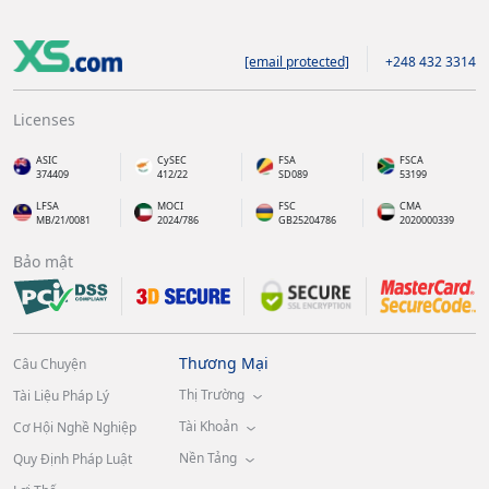
[email protected]
+248 432 3314
Licenses
ASIC
CySEC
FSA
FSCA
374409
412/22
SD089
53199
LFSA
MOCI
FSC
CMA
MB/21/0081
2024/786
GB25204786
2020000339
Bảo mật
Thương Mại
Câu Chuyện
Thị Trường
Tài Liệu Pháp Lý
Tài Khoản
Cơ Hội Nghề Nghiệp
Nền Tảng
Quy Định Pháp Luật