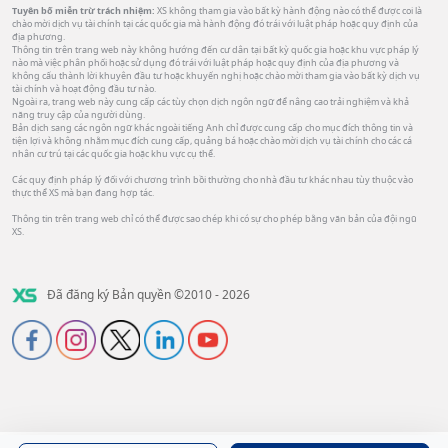
Tuyên bố miễn trừ trách nhiệm:
XS không tham gia vào bất kỳ hành động nào có thể được coi là
chào mời dịch vụ tài chính tại các quốc gia mà hành động đó trái với luật pháp hoặc quy định của
địa phương.
Thông tin trên trang web này không hướng đến cư dân tại bất kỳ quốc gia hoặc khu vực pháp lý
nào mà việc phân phối hoặc sử dụng đó trái với luật pháp hoặc quy định của địa phương và
không cấu thành lời khuyên đầu tư hoặc khuyến nghị hoặc chào mời tham gia vào bất kỳ dịch vụ
tài chính và hoạt động đầu tư nào.
Ngoài ra, trang web này cung cấp các tùy chọn dịch ngôn ngữ để nâng cao trải nghiệm và khả
năng truy cập của người dùng.
Bản dịch sang các ngôn ngữ khác ngoài tiếng Anh chỉ được cung cấp cho mục đích thông tin và
tiện lợi và không nhằm mục đích cung cấp, quảng bá hoặc chào mời dịch vụ tài chính cho các cá
nhân cư trú tại các quốc gia hoặc khu vực cụ thể.
Các quy định pháp lý đối với chương trình bồi thường cho nhà đầu tư khác nhau tùy thuộc vào
thực thể XS mà bạn đang hợp tác.
Thông tin trên trang web chỉ có thể được sao chép khi có sự cho phép bằng văn bản của đội ngũ
XS.
Đã đăng ký Bản quyền ©2010 - 2026