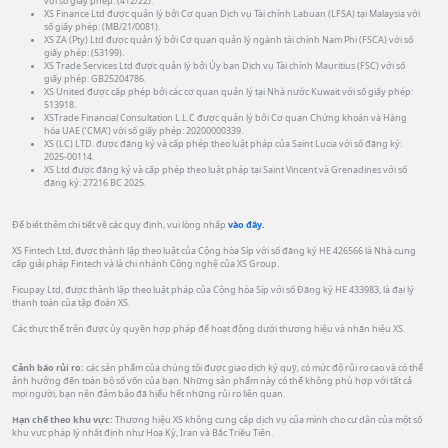
với số giấy phép: (412/22).
XS Finance Ltd được quản lý bởi Cơ quan Dịch vụ Tài chính Labuan (LFSA) tại Malaysia với
số giấy phép: (MB/21/0081).
XS ZA (Pty) Ltd được quản lý bởi Cơ quan quản lý ngành tài chính Nam Phi (FSCA) với số
giấy phép: (53199).
XS Trade Services Ltd được quản lý bởi Ủy ban Dịch vụ Tài chính Mauritius (FSC) với số
giấy phép: GB25204786.
XS United được cấp phép bởi các cơ quan quản lý tại Nhà nước Kuwait với số giấy phép:
513918.
XSTrade Financial Consultation L.L.C được quản lý bởi Cơ quan Chứng khoán và Hàng
hóa UAE (‘CMA’) với số giấy phép: 20200000339.
XS (LC) LTD. được đăng ký và cấp phép theo luật pháp của Saint Lucia với số đăng ký:
2025-00114.
XS Ltd được đăng ký và cấp phép theo luật pháp tại Saint Vincent và Grenadines với số
đăng ký: 27216 BC 2025.
Để biết thêm chi tiết về các quy định, vui lòng nhấp
vào đây.
XS Fintech Ltd, được thành lập theo luật của Cộng hòa Síp với số đăng ký HE 426566 là Nhà cung
cấp giải pháp Fintech và là chi nhánh Công nghệ của XS Group.
Ficupay Ltd, được thành lập theo luật pháp của Cộng hòa Síp với số Đăng ký HE 433983, là đại lý
thanh toán của tập đoàn XS.
Các thực thể trên được ủy quyền hợp pháp để hoạt động dưới thương hiệu và nhãn hiệu XS.
Cảnh báo rủi ro:
các sản phẩm của chúng tôi được giao dịch ký quỹ, có mức độ rủi ro cao và có thể
ảnh hưởng đến toàn bộ số vốn của bạn. Những sản phẩm này có thể không phù hợp với tất cả
mọi người, bạn nên đảm bảo đã hiểu hết những rủi ro liên quan.
Hạn chế theo khu vực:
Thương hiệu XS không cung cấp dịch vụ của mình cho cư dân của một số
khu vực pháp lý nhất định như Hoa Kỳ, Iran và Bắc Triều Tiên.