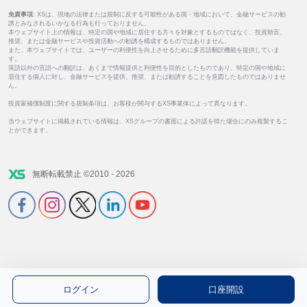
免責事項:
XSは、現地の法律または規制に反する可能性がある国・地域において、金融サービスの勧
誘とみなされるいかなる行為も行っておりません。
本ウェブサイト上の情報は、特定の国や地域に居住する方々を対象とするものではなく、投資助言、
推奨、または金融サービスや投資活動への勧誘を構成するものではありません。
また、本ウェブサイトでは、ユーザーの利便性を向上させるために多言語翻訳機能を提供していま
す。
英語以外の言語への翻訳は、あくまで情報提供と利便性を目的としたものであり、特定の国や地域に
居住する個人に対し、金融サービスを提供、推奨、または勧誘することを意図したものではありませ
ん。
投資家補償制度に関する規制条項は、お客様が関与するXS事業体によって異なります。
当ウェブサイトに掲載されている情報は、XSグループの書面による許諾を得た場合にのみ複製するこ
とができます。
無断転載禁止 ©2010 - 2026
ログイン
口座開設