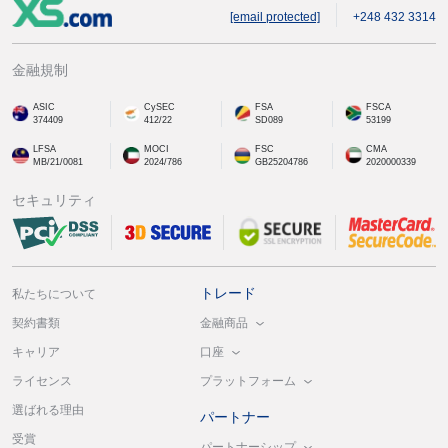
[email protected]
+248 432 3314
金融規制
ASIC
CySEC
FSA
FSCA
374409
412/22
SD089
53199
LFSA
MOCI
FSC
CMA
MB/21/0081
2024/786
GB25204786
2020000339
セキュリティ
トレード
私たちについて
金融商品
契約書類
口座
キャリア
プラットフォーム
ライセンス
選ばれる理由
パートナー
受賞
パートナーシップ