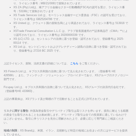
り、ライセンス番号：MB/21/0081で規制されています。
XS ZA (Pty) Ltdは、南アフリカ金融セクター行動機構(FSCA)の認可を受け、ライセンス番
号：53199にて規制されています
XS Trade Services Ltd は、モーリシャス金融サービス委員会（FSC）の認可を受けており、
ライセンス番号は GB25204786 です。
XS United は、クウェート国の規制当局により承認されており、ライセンス番号は 513918 で
す。
XSTrade Financial Consultation L.L.C は、アラブ首長国連邦の**証券商品庁（CMA）**によ
り認可されており、ライセンス番号は 20200000339 です。
XS (LC) LTD. は、セントルシアの法律に基づき登録・認可されており、登録番号は 2025-
00114 です。
XS Ltd は、セントビンセントおよびグレナディーン諸島の法律に基づき登録・認可されてお
り、登録番号は 27216 BC 2025 です。
上記ライセンス、規制、法的文書の詳細については、
こちら
をご覧ください。
XS Fintech Ltd は、キプロス共和国の法律に基づいて法人化されています。（登録番号 HE
426566）。また、フィンテック・ソリューション・プロバイダーであり、XSグループのテクノロジー
部門です。
Ficupay Ltd は、キプロス共和国の法律に基づいて法人化された、XSグループの決済代行会社です。
（登録番号HE 433983) 。
上記の事業体は、XSブランド及び商標の下で活動することを正式に許可されています。
リスクに関する警告:
外国為替金取引やデリバティブ取引は高リスクを伴います。損失に耐えうる範囲
の資金でお取引されることをお勧め致します。デリバティブ取引は全ての投資家に適しているわけで
はございません。取引に伴うリスクを充分に理解された上で、必要に応じて専門家にご相談くださ
い。
地域の制限 :
XS Brandは、米国、イラン、北朝鮮など特定の地域にお住まいの方にはサービスを提供
していません。