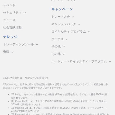
イベント
キャンペーン
セキュリティ
トレード大会
ニュース
キャッシュバック
社会貢献活動
ロイヤルティ プログラム
ナレッジ
ボーナス
トレーディングツール
その他
資源
その他
パートナー・ロイヤルティ・プログラム
XS及びXS.com は、XSグループの商標です。
XSグループは、世界中の様々な管轄区域で規制・認可されたグループ及びアライアンス組織を持つ多
国籍のフィンテック及び金融サービスプロバイダーです。
XS Ltd は、セーシェル金融サービス機構（FSA）の認可を受け、ライセンス番号SD089で規
制されています。
XS Prime Ltd は、オーストラリア証券投資委員会（ASIC）の認可を受け、ライセンス番号:
374409 で規制されています。
XS Markets Ltd は、キプロス証券取引委員会（CySEC）の認可を受け、ライセンス番号：
412/22で規制されています。
XS Finance Ltdは、マレーシアのLFSA（Labuan Financial Services Authority）の規制下にあ