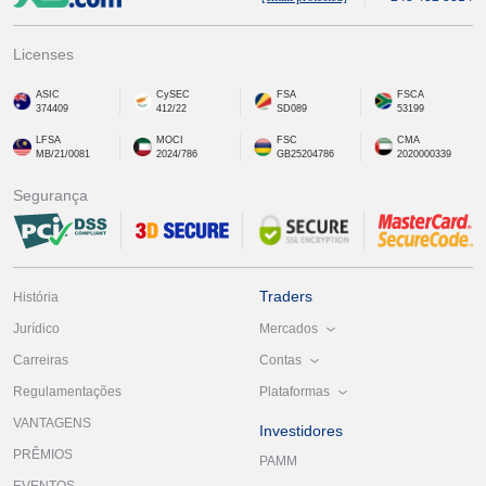
Licenses
ASIC
CySEC
FSA
FSCA
374409
412/22
SD089
53199
LFSA
MOCI
FSC
CMA
MB/21/0081
2024/786
GB25204786
2020000339
Segurança
Traders
História
Mercados
Jurídico
Contas
Carreiras
Plataformas
Regulamentações
VANTAGENS
Investidores
PRÊMIOS
PAMM