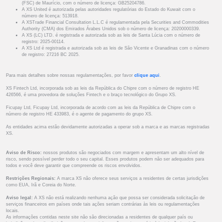
(FSC) de Maurício, com o número de licença: GB25204786.
A XS United é autorizada pelas autoridades regulatórias do Estado do Kuwait com o
número de licença: 513918.
A XSTrade Financial Consultation L.L.C é regulamentada pela Securities and Commodities
Authority (CMA) dos Emirados Árabes Unidos sob o número de licença: 20200000339.
A XS (LC) LTD. é registrada e autorizada sob as leis de Santa Lúcia com o número de
registro: 2025-00114.
A XS Ltd é registrada e autorizada sob as leis de São Vicente e Granadinas com o número
de registro: 27216 BC 2025.
Para mais detalhes sobre nossas regulamentações, por favor
clique aqui
.
XS Fintech Ltd, incorporada sob as leis da República do Chipre com o número de registro HE
426566, é uma provedora de soluções Fintech e o braço tecnológico do Grupo XS.
Ficupay Ltd, Ficupay Ltd, incorporada de acordo com as leis da República de Chipre com o
número de registro HE 433983, é o agente de pagamento do grupo XS.
As entidades acima estão devidamente autorizadas a operar sob a marca e as marcas registradas
XS.
Aviso de Risco:
nossos produtos são negociados com margem e apresentam um alto nível de
risco, sendo possível perder todo o seu capital. Esses produtos podem não ser adequados para
todos e você deve garantir que compreende os riscos envolvidos.
Restrições Regionais:
A marca XS não oferece seus serviços a residentes de certas jurisdições
como EUA, Irã e Coreia do Norte.
Aviso legal:
A XS não está realizando nenhuma ação que possa ser considerada solicitação de
serviços financeiros em países onde tais ações seriam contrárias às leis ou regulamentações
locais.
As informações contidas neste site não são direcionadas a residentes de qualquer país ou