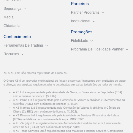
EVENTOS
Parceiros
Segurança
Partner Programs
Media
Institucional
Cidadania
Promoções
Conhecimento
Fidelidade
Ferramentas De Trading
Programa De Fidelidade Partner
Recursos
XS & XS.com são marcas registradas do Grupo XS.
O Grupo XS é um provedor multinacional de fintech e serviços financeiros com entidades do grupo
e alianças estratégicas regulamentadas e autorizadas em várias jurisdições ao redor do mundo.
A XS Ltd é regulamentada pela Autoridade de Serviços Financeiros de Seychelles (FSA)
com o número de licença: (SD089).
A XS Prime Ltd é regulamentada pela Comissão de Valores Mobiliários e Investimentos da
Austrália (ASIC) com o número de licença: (374409).
A XS Markets Ltd é regulamentada pela Comissão de Valores Mobiliários e Câmbio de
Chipre (CySEC) com o número de licença: (412/22).
A XS Finance Ltd é regulamentada pela Autoridade de Serviços Financeiros de Labuan
(LFSA) na Malásia com o número de licença: MB/21/0081.
A XS ZA (Pty) Ltd é regulamentada pela Autoridade de Conduta do Setor Financeiro da
África do Sul (FSCA) com o número de licença: 53199.
A XS Trade Services Ltd é regulamentada pela Mauritius Financial Services Commission