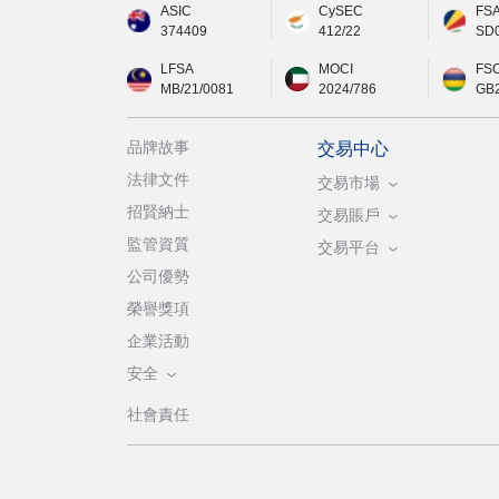
ASIC
CySEC
FS
374409
412/22
SD
LFSA
MOCI
FS
MB/21/0081
2024/786
GB
品牌故事
交易中心
法律文件
交易市場
招賢納士
交易賬戶
監管資質
交易平台
公司優勢
榮譽獎項
企業活動
安全
社會責任