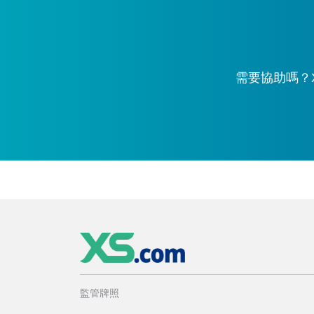
需要協助嗎？X
監管牌照