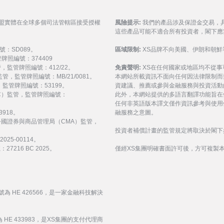
聯盟實體在全球多個司法管轄區接受授權
風險提示:
我們的產品涉及保證金交易，
這些產品可能不適合所有投資者，閣下應
號：SD089。
區域限制:
XS品牌不向美國、伊朗和朝鮮
監管牌照編號：374409
 監管，監管牌照編號：412/22。
免責聲明:
XS在任何國家或地區均不從
) 監管，監管牌照編號：MB/21/0081。
本網站所載資訊不面向任何因法律限制而
監管，監管牌照編號：53199。
資建議、推薦或參與金融服務與投資活動
會（FSC）監管，監管牌照編號：
此外，本網站提供的多語言翻譯功能旨在
任何非英語版本譯文僅作資訊參考與使用
3918。
融服務之意圖。
受阿拉伯聯合大公國證券與商品管理局（CMA）監管，
投資者補償計畫的監管規定將取決於閣下
25-00114。
216 BC 2025。
僅經XS集團明確書面許可後，方可複製
號為 HE 426566，是一家金融科技解決
 HE 433983，是XS集團的支付代理商