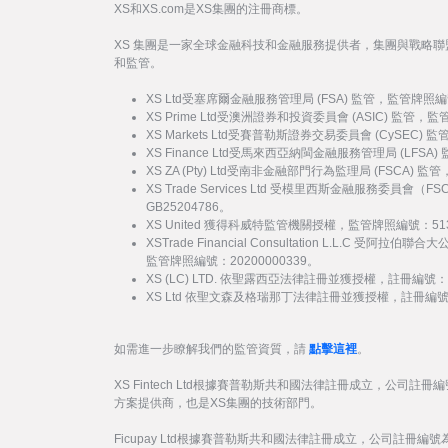
XS和XS.com是XS集團的注冊商標。
XS 集團是一家全球金融科技和金融服務提供者，集團與戰略
和監管。
XS Ltd受塞席爾金融服務管理局 (FSA) 監管，監管牌照編
XS Prime Ltd受澳洲證券和投資委員會 (ASIC) 監管，
XS Markets Ltd受賽普勒斯證券交易委員會 (CySEC)
XS Finance Ltd受馬來西亞納閩金融服務管理局 (LFSA
XS ZA (Pty) Ltd受南非金融部門行為監理局 (FSCA) 
XS Trade Services Ltd 受模里西斯金融服務委員
GB25204786。
XS United 獲得科威特監管機關授權，監管牌照編號：51
XSTrade Financial Consultation L.L.C 
監管牌照編號：20200000339。
XS (LC) LTD. 依聖露西亞法律註冊並獲授權，註冊編號：20
XS Ltd 依聖文森及格瑞那丁法律註冊並獲授權，註冊編號：27
如需進一步瞭解我們的監管資質，請
點擊這裡
。
XS Fintech Ltd根據賽普勒斯共和國法律註冊成立，公司註冊編
方案提供商，也是XS集團的技術部門。
Ficupay Ltd根據賽普勒斯共和國法律註冊成立，公司註冊編號為