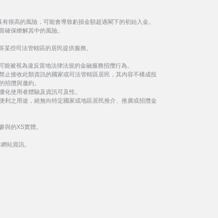
具有很高的風險，可能會導致虧損金額超過閣下的初始入金。
當確保瞭解其中的風險。
等某些司法管轄區的居民提供服務。
事可能被視為違反當地法律法規的金融服務招攬行為。
禁止接收此類資訊的國家或司法管轄區居民，其內容不構成投
的招攬與邀約。
優化使用者體驗及資訊可及性。
便利之用途，絕無向特定國家或地區居民推介、推廣或招攬金
參與的XS實體。
本網站資訊。