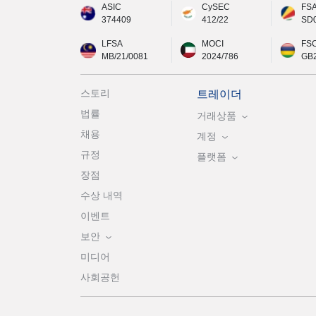
ASIC
CySEC
FS
374409
412/22
SD
LFSA
MOCI
FS
MB/21/0081
2024/786
GB
스토리
트레이더
법률
거래상품
채용
계정
규정
플랫폼
장점
수상 내역
이벤트
보안
미디어
사회공헌