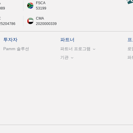
A
FSCA
089
53199
C
CMA
25204786
2020000339
투자자
파트너
프
Pamm 솔루션
파트너 프로그램
로
기관
파