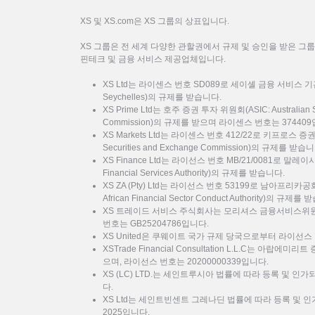
XS 및 XS.com은 XS 그룹의 상표입니다.
XS 그룹은 전 세계 다양한 관할권에서 규제 및 승인을 받은 그
핀테크 및 금융 서비스 제공업체입니다.
XS Ltd는 라이센스 번호 SD089로 세이셸 금융 서비스 기관(FSA: F
Seychelles)의 규제를 받습니다.
XS Prime Ltd는 호주 증권 투자 위원회(ASIC: Australian Sec
Commission)의 규제를 받으며 라이센스 번호는 37440
XS Markets Ltd는 라이센스 번호 412/22로 키프로스 증
Securities and Exchange Commission)의 규제를 받습
XS Finance Ltd는 라이선스 번호 MB/21/0081로 말
Financial Services Authority)의 규제를 받습니다.
XS ZA (Pty) Ltd는 라이선스 번호 53199로 남아프리카
African Financial Sector Conduct Authority)의 규제를
XS 트레이드 서비스 주식회사는 모리셔스 금융서비스위원회
번호는 GB25204786입니다.
XS United은 쿠웨이트 국가 규제 당국으로부터 라이선스 
XSTrade Financial Consultation L.L.C는 아랍에
으며, 라이선스 번호는 20200000339입니다.
XS (LC) LTD.는 세인트루시아 법률에 따라 등록 및 인가
다.
XS Ltd는 세인트빈센트 그레나딘 법률에 따라 등록 및 인가
2025입니다.