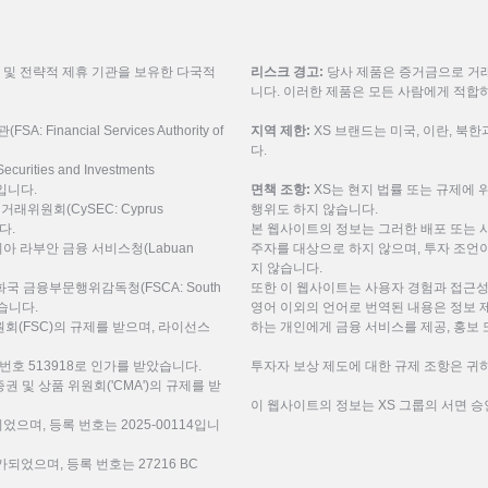
룹 및 전략적 제휴 기관을 보유한 다국적
리스크 경고:
당사 제품은 증거금으로 거래
니다. 이러한 제품은 모든 사람에게 적합
inancial Services Authority of
지역 제한:
XS 브랜드는 미국, 이란, 북
다.
urities and Investments
9입니다.
면책 조항:
XS는 현지 법률 또는 규제에 
권거래위원회(CySEC: Cyprus
행위도 하지 않습니다.
니다.
본 웹사이트의 정보는 그러한 배포 또는 
레이시아 라부안 금융 서비스청(Labuan
주자를 대상으로 하지 않으며, 투자 조언이
지 않습니다.
공화국 금융부문행위감독청(FSCA: South
또한 이 웹사이트는 사용자 경험과 접근성
 받습니다.
영어 이외의 언어로 번역된 내용은 정보 
(FSC)의 규제를 받으며, 라이선스
하는 개인에게 금융 서비스를 제공, 홍보 
번호 513918로 인가를 받았습니다.
투자자 보상 제도에 대한 규제 조항은 귀하
미리트 증권 및 상품 위원회('CMA')의 규제를 받
이 웹사이트의 정보는 XS 그룹의 서면 승
되었으며, 등록 번호는 2025-00114입니
되었으며, 등록 번호는 27216 BC