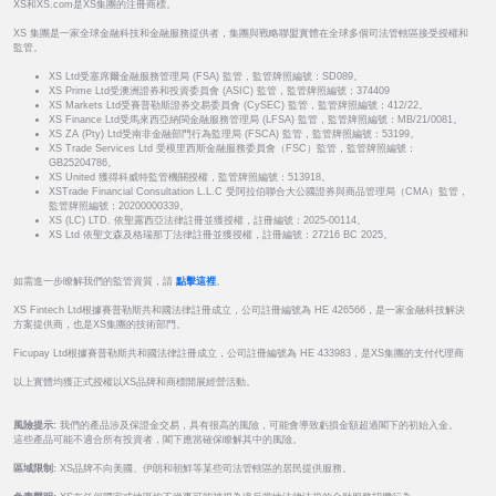
XS和XS.com是XS集團的注冊商標。
XS 集團是一家全球金融科技和金融服務提供者，集團與戰略聯盟實體在全球多個司法管轄區接受授權和
監管。
XS Ltd受塞席爾金融服務管理局 (FSA) 監管，監管牌照編號：SD089。
XS Prime Ltd受澳洲證券和投資委員會 (ASIC) 監管，監管牌照編號：374409
XS Markets Ltd受賽普勒斯證券交易委員會 (CySEC) 監管，監管牌照編號：412/22。
XS Finance Ltd受馬來西亞納閩金融服務管理局 (LFSA) 監管，監管牌照編號：MB/21/0081。
XS ZA (Pty) Ltd受南非金融部門行為監理局 (FSCA) 監管，監管牌照編號：53199。
XS Trade Services Ltd 受模里西斯金融服務委員會（FSC）監管，監管牌照編號：
GB25204786。
XS United 獲得科威特監管機關授權，監管牌照編號：513918。
XSTrade Financial Consultation L.L.C 受阿拉伯聯合大公國證券與商品管理局（CMA）監管，
監管牌照編號：20200000339。
XS (LC) LTD. 依聖露西亞法律註冊並獲授權，註冊編號：2025-00114。
XS Ltd 依聖文森及格瑞那丁法律註冊並獲授權，註冊編號：27216 BC 2025。
如需進一步瞭解我們的監管資質，請
點擊這裡
。
XS Fintech Ltd根據賽普勒斯共和國法律註冊成立，公司註冊編號為 HE 426566，是一家金融科技解決
方案提供商，也是XS集團的技術部門。
Ficupay Ltd根據賽普勒斯共和國法律註冊成立，公司註冊編號為 HE 433983，是XS集團的支付代理商
以上實體均獲正式授權以XS品牌和商標開展經營活動。
風險提示:
我們的產品涉及保證金交易，具有很高的風險，可能會導致虧損金額超過閣下的初始入金。
這些產品可能不適合所有投資者，閣下應當確保瞭解其中的風險。
區域限制:
XS品牌不向美國、伊朗和朝鮮等某些司法管轄區的居民提供服務。