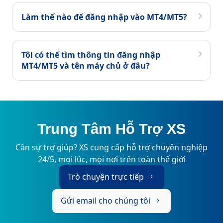
Làm thế nào để đăng nhập vào MT4/MT5?
Tôi có thể tìm thông tin đăng nhập
MT4/MT5 và tên máy chủ ở đâu?
Trung Tâm Hỗ Trợ XS
Cần sự trợ giúp? XS cung cấp hỗ trợ chuyên nghiệp
24/5, mọi lúc, mọi nơi trên toàn thế giới
Trò chuyện trực tiếp
Gửi email cho chúng tôi