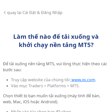
quay lại Cài Đặt & Đăng Nhập
Làm thế nào để tải xuống và
khởi chạy nền tảng MT5?
Để tải xuống nền tảng MT5, vui lòng thực hiện theo các
bước sau:
Truy cập website của chúng tôi:
www.xs.com
.
Vào mục Traders > Platforms > MT5.
Chọn thiết bị bạn muốn tải xuống (máy tính để bàn,
web, Mac, iOS hoặc Android).
Nhấp vào tùy chọn bạn đã chọn.