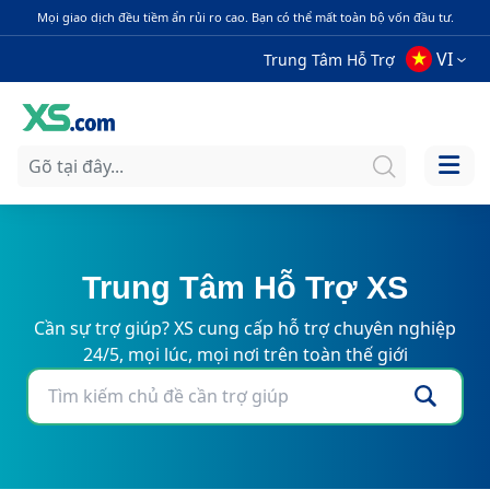
Mọi giao dịch đều tiềm ẩn rủi ro cao. Bạn có thể mất toàn bộ vốn đầu tư.
VI
Trung Tâm Hỗ Trợ
Trung Tâm Hỗ Trợ XS
Cần sự trợ giúp? XS cung cấp hỗ trợ chuyên nghiệp
24/5, mọi lúc, mọi nơi trên toàn thế giới