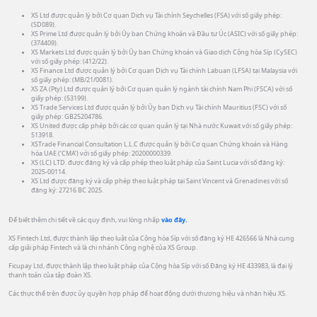
XS Ltd được quản lý bởi Cơ quan Dịch vụ Tài chính Seychelles (FSA) với số giấy phép:
(SD089).
XS Prime Ltd được quản lý bởi Ủy ban Chứng khoán và Đầu tư Úc (ASIC) với số giấy phép:
(374409).
XS Markets Ltd được quản lý bởi Ủy ban Chứng khoán và Giao dịch Cộng hòa Síp (CySEC)
với số giấy phép: (412/22).
XS Finance Ltd được quản lý bởi Cơ quan Dịch vụ Tài chính Labuan (LFSA) tại Malaysia với
số giấy phép: (MB/21/0081).
XS ZA (Pty) Ltd được quản lý bởi Cơ quan quản lý ngành tài chính Nam Phi (FSCA) với số
giấy phép: (53199).
XS Trade Services Ltd được quản lý bởi Ủy ban Dịch vụ Tài chính Mauritius (FSC) với số
giấy phép: GB25204786.
XS United được cấp phép bởi các cơ quan quản lý tại Nhà nước Kuwait với số giấy phép:
513918.
XSTrade Financial Consultation L.L.C được quản lý bởi Cơ quan Chứng khoán và Hàng
hóa UAE (‘CMA’) với số giấy phép: 20200000339.
XS (LC) LTD. được đăng ký và cấp phép theo luật pháp của Saint Lucia với số đăng ký:
2025-00114.
XS Ltd được đăng ký và cấp phép theo luật pháp tại Saint Vincent và Grenadines với số
đăng ký: 27216 BC 2025.
Để biết thêm chi tiết về các quy định, vui lòng nhấp
vào đây.
XS Fintech Ltd, được thành lập theo luật của Cộng hòa Síp với số đăng ký HE 426566 là Nhà cung
cấp giải pháp Fintech và là chi nhánh Công nghệ của XS Group.
Ficupay Ltd, được thành lập theo luật pháp của Cộng hòa Síp với số Đăng ký HE 433983, là đại lý
thanh toán của tập đoàn XS.
Các thực thể trên được ủy quyền hợp pháp để hoạt động dưới thương hiệu và nhãn hiệu XS.