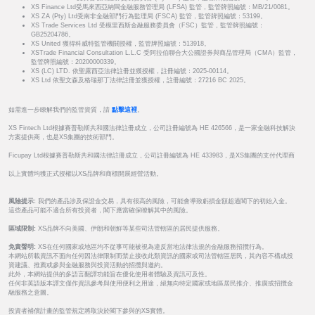
XS Finance Ltd受馬來西亞納閩金融服務管理局 (LFSA) 監管，監管牌照編號：MB/21/0081。
XS ZA (Pty) Ltd受南非金融部門行為監理局 (FSCA) 監管，監管牌照編號：53199。
XS Trade Services Ltd 受模里西斯金融服務委員會（FSC）監管，監管牌照編號：
GB25204786。
XS United 獲得科威特監管機關授權，監管牌照編號：513918。
XSTrade Financial Consultation L.L.C 受阿拉伯聯合大公國證券與商品管理局（CMA）監管，
監管牌照編號：20200000339。
XS (LC) LTD. 依聖露西亞法律註冊並獲授權，註冊編號：2025-00114。
XS Ltd 依聖文森及格瑞那丁法律註冊並獲授權，註冊編號：27216 BC 2025。
如需進一步瞭解我們的監管資質，請
點擊這裡
。
XS Fintech Ltd根據賽普勒斯共和國法律註冊成立，公司註冊編號為 HE 426566，是一家金融科技解決
方案提供商，也是XS集團的技術部門。
Ficupay Ltd根據賽普勒斯共和國法律註冊成立，公司註冊編號為 HE 433983，是XS集團的支付代理商
以上實體均獲正式授權以XS品牌和商標開展經營活動。
風險提示:
我們的產品涉及保證金交易，具有很高的風險，可能會導致虧損金額超過閣下的初始入金。
這些產品可能不適合所有投資者，閣下應當確保瞭解其中的風險。
區域限制:
XS品牌不向美國、伊朗和朝鮮等某些司法管轄區的居民提供服務。
免責聲明:
XS在任何國家或地區均不從事可能被視為違反當地法律法規的金融服務招攬行為。
本網站所載資訊不面向任何因法律限制而禁止接收此類資訊的國家或司法管轄區居民，其內容不構成投
資建議、推薦或參與金融服務與投資活動的招攬與邀約。
此外，本網站提供的多語言翻譯功能旨在優化使用者體驗及資訊可及性。
任何非英語版本譯文僅作資訊參考與使用便利之用途，絕無向特定國家或地區居民推介、推廣或招攬金
融服務之意圖。
投資者補償計畫的監管規定將取決於閣下參與的XS實體。