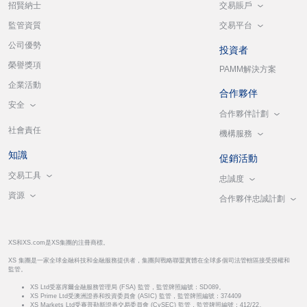
交易賬戶
招賢納士
交易平台
監管資質
公司優勢
投資者
榮譽獎項
PAMM解決方案
企業活動
合作夥伴
安全
合作夥伴計劃
社會責任
機構服務
知識
促銷活動
交易工具
忠誠度
資源
合作夥伴忠誠計劃
XS和XS.com是XS集團的注冊商標。
XS 集團是一家全球金融科技和金融服務提供者，集團與戰略聯盟實體在全球多個司法管轄區接受授權和
監管。
XS Ltd受塞席爾金融服務管理局 (FSA) 監管，監管牌照編號：SD089。
XS Prime Ltd受澳洲證券和投資委員會 (ASIC) 監管，監管牌照編號：374409
XS Markets Ltd受賽普勒斯證券交易委員會 (CySEC) 監管，監管牌照編號：412/22。