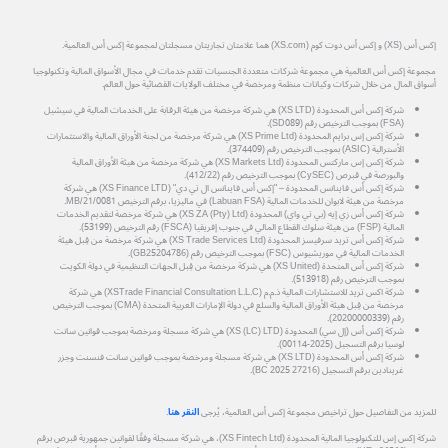
إكس أس (XS) و إكس أس دوت كوم (XS.com) هما علامتان تجاريتان مسجلتان لمجموعة إكس أس العالمية.
مجموعة إكس أس العالمية هي مجموعة شركات متعددة الجنسيات تقدم خدمات في مجال الأسواق المالية وتكنولوجيا
أسواق المال من خلال شركات وكيانات منظمة ومرخصة في مختلف الولايات القضائية حول العالم.
شركة إكس أس المحدودة (XS LTD) هي شركة مرخصة من هيئة الرقابة على الخدمات المالية في سيشيل
(FSA) بموجب الترخيص رقم (SD089).
شركة إكس إس برايم المحدودة (XS Prime Ltd) هي شركة مرخصة من لجنة الأوراق المالية والاستثمارات
الأسترالية (ASIC) بموجب الترخيص رقم (374409).
شركة إكس إس ماركتس المحدودة (XS Markets Ltd) هي شركة مرخصة من هيئة الأوراق المالية
والبورصة في قبرص (CySEC) بموجب الترخيص رقم (412/22).
شركة إكس أس فاينانس المحدودة – "إكس أس فاينانس ال تي دي" (XS Finance LTD) هي شركة
مرخصة من هيئة لابوان للخدمات المالية (Labuan FSA) في ماليزيا، برقم الترخيص MB/21/0081.
شركة إكس أس زي إيه (بي تي واي) المحدودة (XS ZA (Pty) Ltd) هي شركة مرخصة لتقديم الخدمات
المالية (FSP) من هيئة سلوك القطاع المالي في جنوب إفريقيا (FSCA) رقم الترخيص (53199).
شركة إكس أس تريد سرفيسز المحدودة (XS Trade Services Ltd) هي شركة مرخصة من قِبل هيئة
الخدمات المالية في موريشيوس (FSC) بموجب الترخيص رقم (GB25204786).
شركة إكس أس المتحدة (XS United) هي شركة مرخصة من قِبل الجهات التنظيمية في دولة الكويت
بموجب الترخيص رقم (513918).
شركة اكس تريد للاستشارات المالية ذ.م.م (XSTrade Financial Consultation L.L.C) هي شركة
مرخصة من قِبل هيئة الأوراق المالية والسلع في دولة الإمارات العربية المتحدة (CMA) بموجب الترخيص
رقم (20200000339).
شركة إكس أس (إل سي) المحدودة (XS (LC) LTD) هي شركة مسجلة ومرخصة بموجب قوانين سانت
لوسيا برقم التسجيل (2025-00114).
شركة إكس أس المحدودة (XS LTD) هي شركة مسجلة ومرخصة بموجب قوانين سانت فنسنت وجزر
غرينادين برقم التسجيل (27216 BC 2025).
للمزيد من التفاصيل حول تراخيص مجموعة إكس أس العالمية، يُرجى
النقر هنا
.
شركة إكس إس للتكنولوجيا المالية المحدودة (XS Fintech Ltd)، هي شركة مسجلة وفقًا لقوانين جمهورية قبرص برقم