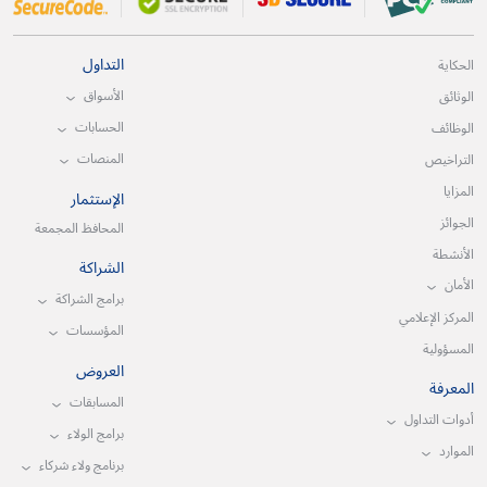
التداول
الحكاية
الأسواق
الوثائق
الحسابات
الوظائف
المنصات
التراخيص
المزايا
الإستثمار
الجوائز
المحافظ المجمعة
الأنشطة
الشراكة
الأمان
برامج الشراكة
المركز الإعلامي
المؤسسات
المسؤولية
العروض
المعرفة
المسابقات
أدوات التداول
برامج الولاء
الموارد
برنامج ولاء شركاء