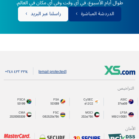
طوال أيام الأسبوع، في أي وقت وفي أي مكان في العالم.
الدردشة المباشرة
راسلنا عبر البريد
+۲٤۸ ٤۳۲ ۳۳۱٤
[email protected]
التراخيص
FSCA
FSA
CySEC
ASIC
53199
SD089
412/22
374409
CMA
FSC
MOCI
LFSA
2020000339
GB25204786
2024/786
MB/21/0081
الأمان