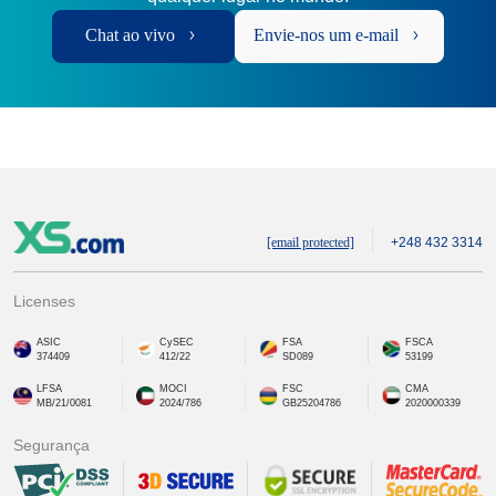
Chat ao vivo
Envie-nos um e-mail
[email protected]
+248 432 3314
Licenses
ASIC
CySEC
FSA
FSCA
374409
412/22
SD089
53199
LFSA
MOCI
FSC
CMA
MB/21/0081
2024/786
GB25204786
2020000339
Segurança