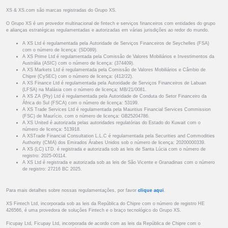
XS & XS.com são marcas registradas do Grupo XS.
O Grupo XS é um provedor multinacional de fintech e serviços financeiros com entidades do grupo
e alianças estratégicas regulamentadas e autorizadas em várias jurisdições ao redor do mundo.
A XS Ltd é regulamentada pela Autoridade de Serviços Financeiros de Seychelles (FSA)
com o número de licença: (SD089).
A XS Prime Ltd é regulamentada pela Comissão de Valores Mobiliários e Investimentos da
Austrália (ASIC) com o número de licença: (374409).
A XS Markets Ltd é regulamentada pela Comissão de Valores Mobiliários e Câmbio de
Chipre (CySEC) com o número de licença: (412/22).
A XS Finance Ltd é regulamentada pela Autoridade de Serviços Financeiros de Labuan
(LFSA) na Malásia com o número de licença: MB/21/0081.
A XS ZA (Pty) Ltd é regulamentada pela Autoridade de Conduta do Setor Financeiro da
África do Sul (FSCA) com o número de licença: 53199.
A XS Trade Services Ltd é regulamentada pela Mauritius Financial Services Commission
(FSC) de Maurício, com o número de licença: GB25204786.
A XS United é autorizada pelas autoridades regulatórias do Estado do Kuwait com o
número de licença: 513918.
A XSTrade Financial Consultation L.L.C é regulamentada pela Securities and Commodities
Authority (CMA) dos Emirados Árabes Unidos sob o número de licença: 20200000339.
A XS (LC) LTD. é registrada e autorizada sob as leis de Santa Lúcia com o número de
registro: 2025-00114.
A XS Ltd é registrada e autorizada sob as leis de São Vicente e Granadinas com o número
de registro: 27216 BC 2025.
Para mais detalhes sobre nossas regulamentações, por favor
clique aqui
.
XS Fintech Ltd, incorporada sob as leis da República do Chipre com o número de registro HE
426566, é uma provedora de soluções Fintech e o braço tecnológico do Grupo XS.
Ficupay Ltd, Ficupay Ltd, incorporada de acordo com as leis da República de Chipre com o