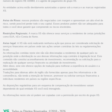
número de registro HE 433983, é o agente de pagamento do grupo XS.
As entidades acima estão devidamente autorizadas a operar sob a marca e as marcas registradas
XS.
Aviso de Risco:
nossos produtos são negociados com margem e apresentam um alto nível de
risco, sendo possível perder todo o seu capital. Esses produtos podem não ser adequados para
todos e você deve garantir que compreende os riscos envolvidos.
Restrições Regionais:
A marca XS não oferece seus serviços a residentes de certas jurisdições
como EUA, Irã e Coreia do Norte.
Aviso legal:
A XS não está realizando nenhuma ação que possa ser considerada solicitação de
serviços financeiros em países onde tais ações seriam contrárias às leis ou regulamentações
locais.
As informações contidas neste site não são direcionadas a residentes de qualquer país ou
jurisdição onde a distribuição ou uso dessas informações seja contrário à legislação local. Este
conteúdo não constitui aconselhamento de investimento, recomendação ou solicitação para a
realização de qualquer serviço financeiro ou atividade de investimento.
Além disso, este site oferece opções de tradução para melhorar a experiência do usuário e a
acessibilidade.
Traduções para idiomas além do inglês são fornecidas apenas para fins informativos e de
conveniência, não tendo a intenção de fornecer, promover ou solicitar serviços financeiros a
indivíduos residentes em países ou regiões específicas.
As disposições regulatórias para um esquema de compensação de investidores variam
dependendo de qual entidade XS você está interagindo.
As informações neste site só podem ser copiadas com a permissão por escrito do grupo XS.
Todos os Direitos Reservados. ©2010 - 2026