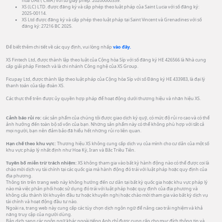
hóa UAE (‘CMA’) với số giấy phép: 20200000339.
XS (LC) LTD. được đăng ký và cấp phép theo luật pháp của Saint Lucia với số đăng ký:
2025-00114.
XS Ltd được đăng ký và cấp phép theo luật pháp tại Saint Vincent và Grenadines với số
đăng ký: 27216 BC 2025.
Để biết thêm chi tiết về các quy định, vui lòng nhấp
vào đây.
XS Fintech Ltd, được thành lập theo luật của Cộng hòa Síp với số đăng ký HE 426566 là Nhà cung
cấp giải pháp Fintech và là chi nhánh Công nghệ của XS Group.
Ficupay Ltd, được thành lập theo luật pháp của Cộng hòa Síp với số Đăng ký HE 433983, là đại lý
thanh toán của tập đoàn XS.
Các thực thể trên được ủy quyền hợp pháp để hoạt động dưới thương hiệu và nhãn hiệu XS.
Cảnh báo rủi ro:
các sản phẩm của chúng tôi được giao dịch ký quỹ, có mức độ rủi ro cao và có thể
ảnh hưởng đến toàn bộ số vốn của bạn. Những sản phẩm này có thể không phù hợp với tất cả
mọi người, bạn nên đảm bảo đã hiểu hết những rủi ro liên quan.
Hạn chế theo khu vực:
Thương hiệu XS không cung cấp dịch vụ của mình cho cư dân của một số
khu vực pháp lý nhất định như Hoa Kỳ, Iran và Bắc Triều Tiên.
Tuyên bố miễn trừ trách nhiệm:
XS không tham gia vào bất kỳ hành động nào có thể được coi là
chào mời dịch vụ tài chính tại các quốc gia mà hành động đó trái với luật pháp hoặc quy định của
địa phương.
Thông tin trên trang web này không hướng đến cư dân tại bất kỳ quốc gia hoặc khu vực pháp lý
nào mà việc phân phối hoặc sử dụng đó trái với luật pháp hoặc quy định của địa phương và
không cấu thành lời khuyên đầu tư hoặc khuyến nghị hoặc chào mời tham gia vào bất kỳ dịch vụ
tài chính và hoạt động đầu tư nào.
Ngoài ra, trang web này cung cấp các tùy chọn dịch ngôn ngữ để nâng cao trải nghiệm và khả
năng truy cập của người dùng.
Bản dịch sang các ngôn ngữ khác ngoài tiếng Anh chỉ được cung cấp cho mục đích thông tin và