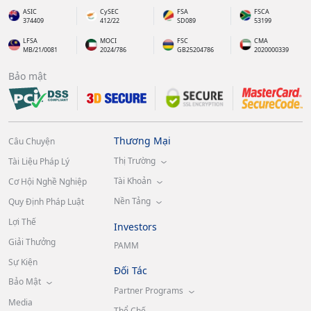
ASIC
CySEC
FSA
FSCA
374409
412/22
SD089
53199
LFSA
MOCI
FSC
CMA
MB/21/0081
2024/786
GB25204786
2020000339
Bảo mật
Thương Mại
Câu Chuyện
Thị Trường
Tài Liệu Pháp Lý
Tài Khoản
Cơ Hội Nghề Nghiệp
Nền Tảng
Quy Định Pháp Luật
Lợi Thế
Investors
Giải Thưởng
PAMM
Sự Kiện
Đối Tác
Bảo Mật
Partner Programs
Media
Thể Chế