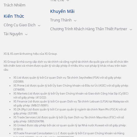
Trách Nhiệm
Khuyến Mãi
Kiến Thức
Trung Thành
Công Cụ Giao Dịch
Chương Trình Khách Hàng Thân Thiết Partner
Tài Nguyên
XS & XS.com là thương hiệu của XS Group.
XS Group là nhà cung cấp dịch vụ tài chính và công nghệ tài chính đa quốc gia với các tổ chức liên
kết chiến lược và nhóm được quản lý và cấp phép ở nhiều khu vực pháp lý khác nhau trên toàn
cầu.
XS Ltd được quản lý bởi Cơ quan Dịch vụ Tài chính Seychelles (FSA) với số giấy phép:
(SD089).
XS Prime Ltd được quản lý bởi Ủy ban Chứng khoán và Đầu tư Úc (ASIC) với số giấy phép:
(374409).
XS Markets Ltd được quản lý bởi Ủy ban Chứng khoán và Giao dịch Cộng hòa Síp (CySEC)
với số giấy phép: (412/22).
XS Finance Ltd được quản lý bởi Cơ quan Dịch vụ Tài chính Labuan (LFSA) tại Malaysia với
số giấy phép: (MB/21/0081).
XS ZA (Pty) Ltd được quản lý bởi Cơ quan quản lý ngành tài chính Nam Phi (FSCA) với số
giấy phép: (53199).
XS Trade Services Ltd được quản lý bởi Ủy ban Dịch vụ Tài chính Mauritius (FSC) với số
giấy phép: GB25204786.
XS United được cấp phép bởi các cơ quan quản lý tại Nhà nước Kuwait với số giấy phép:
513918.
XSTrade Financial Consultation L.L.C được quản lý bởi Cơ quan Chứng khoán và Hàng