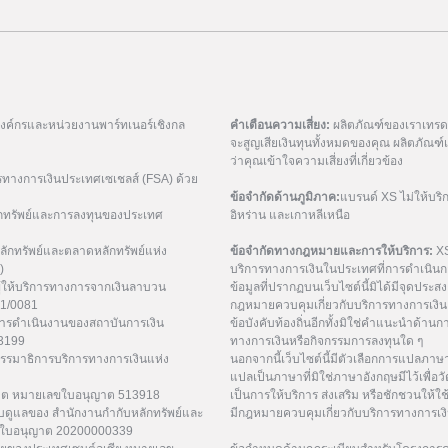
มองค์กรและหน่วยงานพาร์ทเนอร์เชิงกล
คำเตือนความเสี่ยง:
ผลิตภัณฑ์ของเราเทรดด้
จะสูญเสียเงินทุนทั้งหมดของคุณ ผลิตภัณ
ว่าคุณเข้าใจความเสี่ยงที่เกี่ยวข้อง
รทางการเงินประเทศเซเชลส์ (FSA) ด้วย
ข้อจำกัดด้านภูมิภาค:
แบรนด์ XS ไม่ให้บริ
กทรัพย์และการลงทุนของประเทศ
อิหร่าน และเกาหลีเหนือ
ักทรัพย์และตลาดหลักทรัพย์แห่ง
ข้อจำกัดทางกฎหมายและการให้บริการ:
XS
)
บริการทางการเงินในประเทศที่การดำเนินกา
ู้ให้บริการทางการจากเงินลาบวน
ข้อมูลที่ปรากฏบนเว็บไซต์นี้มิได้มีจุดประสงค์
21/0081
กฎหมายควบคุมเกี่ยวกับบริการทางการเงิน 
การดำเนินงานของสถาบันการเงิน
ข้อบังคับท้องถิ่นอีกทั้งมิใช่คำแนะนำด้า
53199
ทางการเงินหรือกิจกรรมการลงทุนใด ๆ
กรรมาธิการบริการทางการเงินแห่ง
นอกจากนี้เว็บไซต์นี้มีตัวเลือกการแปลภา
แปลเป็นภาษาที่มิใช่ภาษาอังกฤษมีไว้เพื่อว
ูเวต หมายเลขใบอนุญาต 513918
เป็นการให้บริการ ส่งเสริม หรือชักชวนให้ใช
ับดูแลของ สำนักงานกำกับหลักทรัพย์และ
มีกฎหมายควบคุมเกี่ยวกับบริการทางการเง
เลขใบอนุญาต 20200000339