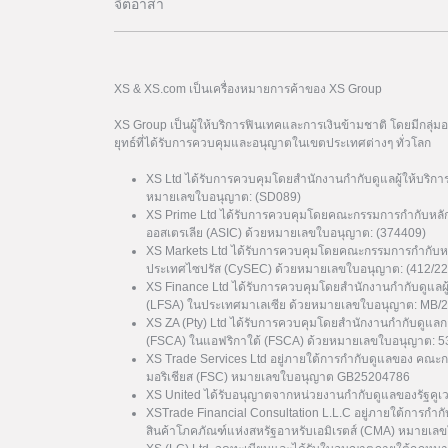
จิตอาสา
XS & XS.com เป็นเครื่องหมายการค้าของ XS Group
XS Group เป็นผู้ให้บริการฟินเทคและการเงินข้ามชาติ โดยมีกลุ่
ยุทธ์ที่ได้รับการควบคุมและอนุญาตในเขตประเทศต่างๆ ทั่วโลก
XS Ltd ได้รับการควบคุมโดยสำนักงานกำกับดูแลผู้ให้บริกา
หมายเลขใบอนุญาต: (SD089)
XS Prime Ltd ได้รับการควบคุมโดยคณะกรรมการกำกับหลั
ออสเตรเลีย (ASIC) ด้วยหมายเลขใบอนุญาต: (374409)
XS Markets Ltd ได้รับการควบคุมโดยคณะกรรมการกำกับหล
ประเทศไซปรัส (CySEC) ด้วยหมายเลขใบอนุญาต: (412/22
XS Finance Ltd ได้รับการควบคุมโดยสำนักงานกำกับดูแลผ
(LFSA) ในประเทศมาเลเซีย ด้วยหมายเลขใบอนุญาต: MB/
XS ZA (Pty) Ltd ได้รับการควบคุมโดยสำนักงานกำกับดูแล
(FSCA) ในแอฟริกาใต้ (FSCA) ด้วยหมายเลขใบอนุญาต: 
XS Trade Services Ltd อยู่ภายใต้การกำกับดูแลของ คณะ
มอริเชียส (FSC) หมายเลขใบอนุญาต GB25204786
XS United ได้รับอนุญาตจากหน่วยงานกำกับดูแลของรัฐค
XSTrade Financial Consultation L.L.C อยู่ภายใต้การกำก
สินค้าโภคภัณฑ์แห่งสหรัฐอาหรับเอมิเรตส์ (CMA) หมาย