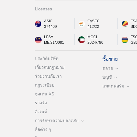
Licenses
ASIC
CySEC
FS
374409
412/22
SD
LFSA
MOCI
FS
MB/21/0081
2024/786
GB
ประวัติบริษัท
ซื้อขาย
เกี่ยวกับกฎหมาย
ตลาด
ร่วมงานกับเรา
บัญชี
กฎระเบียบ
แพลตฟอร์ม
จุดเด่น XS
รางวัล
อีเว้นท์
การรักษาความปลอดภัย
สื่อต่าง ๆ