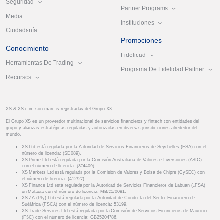
Seguridad
Partner Programs
Media
Instituciones
Ciudadanía
Promociones
Conocimiento
Fidelidad
Herramientas De Trading
Programa De Fidelidad Partner
Recursos
XS & XS.com son marcas registradas del Grupo XS.
El Grupo XS es un proveedor multinacional de servicios financieros y fintech con entidades del
grupo y alianzas estratégicas reguladas y autorizadas en diversas jurisdicciones alrededor del
mundo.
XS Ltd está regulada por la Autoridad de Servicios Financieros de Seychelles (FSA) con el
número de licencia: (SD089).
XS Prime Ltd está regulada por la Comisión Australiana de Valores e Inversiones (ASIC)
con el número de licencia: (374409).
XS Markets Ltd está regulada por la Comisión de Valores y Bolsa de Chipre (CySEC) con
el número de licencia: (412/22).
XS Finance Ltd está regulada por la Autoridad de Servicios Financieros de Labuan (LFSA)
en Malasia con el número de licencia: MB/21/0081.
XS ZA (Pty) Ltd está regulada por la Autoridad de Conducta del Sector Financiero de
Sudáfrica (FSCA) con el número de licencia: 53199.
XS Trade Services Ltd está regulada por la Comisión de Servicios Financieros de Mauricio
(FSC) con el número de licencia: GB25204786.