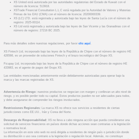
XS United está autorizada por las autoridades regulatorias del Estado de Kuwait con el
número de licencia: 513918.
XSTrade Financial Consultation L.L.C está regulada por la Autoridad de Valores y Materias
Primas de los EAU (CMA) con el número de licencia: 20200000339.
XS (LC) LTD. está registrada y autorizada bajo las leyes de Santa Lucía con el número de
registro: 2025-00114.
XS Ltd está registrada y autorizada bajo las leyes de San Vicente y las Granadinas con el
número de registro: 27216 BC 2025.
Para más detalles sobre nuestras regulaciones, por favor
clic aquí
.
XS Fintech Ltd, incorporado bajo las leyes de la República de Chipre con el número de registro HE
426566, es un proveedor de soluciones Fintech y el brazo tecnológico del Grupo XS.
Ficupay Ltd, incorporada bajo las leyes de la República de Chipre con el número de registro HE
433983, es el agente de pagos del Grupo XS.
Las entidades mencionadas anteriormente están debidamente autorizadas para operar bajo la
marca y las marcas registradas de XS.
Advertencia de Riesgo:
nuestros productos se negocian con margen y conllevan un alto nivel de
riesgo, y es posible perder todo su capital. Estos productos pueden no ser adecuados para todos,
y debe asegurarse de comprender los riesgos involucrados.
Restricciones Regionales:
La marca XS no ofrece sus servicios a residentes de ciertas
jurisdicciones como EE.UU., Irán y Corea del Norte.
Descargo de Responsabilidad:
XS no lleva a cabo ninguna acción que pueda considerarse una
solicitud de servicios financieros en países donde dichas acciones sean contrarias a la legislación
o normativa local.
La información en este sitio web no está dirigida a residentes de ningún país o jurisdicción donde
su distribución o uso sea contrario a la legislación o regulación local. Además, no constituye