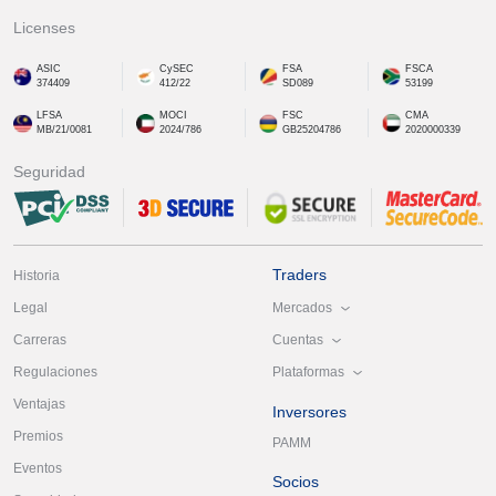
Licenses
ASIC
CySEC
FSA
FSCA
374409
412/22
SD089
53199
LFSA
MOCI
FSC
CMA
MB/21/0081
2024/786
GB25204786
2020000339
Seguridad
Traders
Historia
Mercados
Legal
Cuentas
Carreras
Plataformas
Regulaciones
Ventajas
Inversores
Premios
PAMM
Eventos
Socios