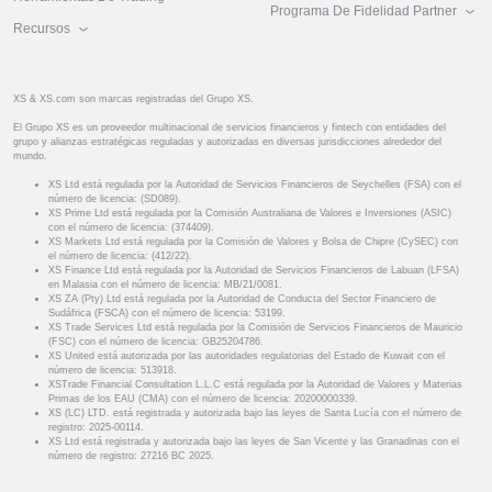
Programa De Fidelidad Partner
Recursos
XS & XS.com son marcas registradas del Grupo XS.
El Grupo XS es un proveedor multinacional de servicios financieros y fintech con entidades del
grupo y alianzas estratégicas reguladas y autorizadas en diversas jurisdicciones alrededor del
mundo.
XS Ltd está regulada por la Autoridad de Servicios Financieros de Seychelles (FSA) con el
número de licencia: (SD089).
XS Prime Ltd está regulada por la Comisión Australiana de Valores e Inversiones (ASIC)
con el número de licencia: (374409).
XS Markets Ltd está regulada por la Comisión de Valores y Bolsa de Chipre (CySEC) con
el número de licencia: (412/22).
XS Finance Ltd está regulada por la Autoridad de Servicios Financieros de Labuan (LFSA)
en Malasia con el número de licencia: MB/21/0081.
XS ZA (Pty) Ltd está regulada por la Autoridad de Conducta del Sector Financiero de
Sudáfrica (FSCA) con el número de licencia: 53199.
XS Trade Services Ltd está regulada por la Comisión de Servicios Financieros de Mauricio
(FSC) con el número de licencia: GB25204786.
XS United está autorizada por las autoridades regulatorias del Estado de Kuwait con el
número de licencia: 513918.
XSTrade Financial Consultation L.L.C está regulada por la Autoridad de Valores y Materias
Primas de los EAU (CMA) con el número de licencia: 20200000339.
XS (LC) LTD. está registrada y autorizada bajo las leyes de Santa Lucía con el número de
registro: 2025-00114.
XS Ltd está registrada y autorizada bajo las leyes de San Vicente y las Granadinas con el
número de registro: 27216 BC 2025.