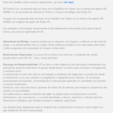
Para más detalles sobre nuestras regulaciones, por favor
clic aquí
.
XS Fintech Ltd, incorporado bajo las leyes de la República de Chipre con el número de registro HE
426566, es un proveedor de soluciones Fintech y el brazo tecnológico del Grupo XS.
Ficupay Ltd, incorporada bajo las leyes de la República de Chipre con el número de registro HE
433983, es el agente de pagos del Grupo XS.
Las entidades mencionadas anteriormente están debidamente autorizadas para operar bajo la
marca y las marcas registradas de XS.
Advertencia de Riesgo:
nuestros productos se negocian con margen y conllevan un alto nivel de
riesgo, y es posible perder todo su capital. Estos productos pueden no ser adecuados para todos,
y debe asegurarse de comprender los riesgos involucrados.
Restricciones Regionales:
La marca XS no ofrece sus servicios a residentes de ciertas
jurisdicciones como EE.UU., Irán y Corea del Norte.
Descargo de Responsabilidad:
XS no lleva a cabo ninguna acción que pueda considerarse una
solicitud de servicios financieros en países donde dichas acciones sean contrarias a la legislación
o normativa local.
La información en este sitio web no está dirigida a residentes de ningún país o jurisdicción donde
su distribución o uso sea contrario a la legislación o regulación local. Además, no constituye
asesoramiento de inversión, recomendación ni solicitud para participar en actividades de inversión
o servicios financieros.
Asimismo, este sitio web ofrece opciones de traducción de idiomas para mejorar la experiencia del
usuario y la accesibilidad.
Las traducciones a idiomas distintos del inglés se proporcionan exclusivamente con fines
informativos y de conveniencia, y no están destinadas a ofrecer, promover o solicitar servicios
financieros a individuos que residan en países o regiones específicas.
Las disposiciones regulatorias para un esquema de compensación al inversor varían según con
qué entidad de XS esté interactuando.