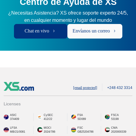
Centro de Ayuda de XS
¿Necesitas Asistencia? XS ofrece soporte experto 24/5,
en cualquier momento y lugar del mundo
Chat en vivo
Envíanos un correo
[email protected]
+248 432 3314
Licenses
ASIC
CySEC
FSA
FSCA
374409
412/22
SD089
53199
LFSA
MOCI
FSC
CMA
MB/21/0081
2024/786
GB25204786
2020000339