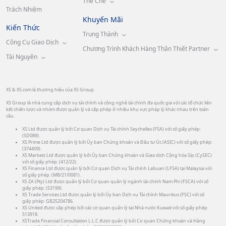
Thể Chế
Trách Nhiệm
Khuyến Mãi
Kiến Thức
Trung Thành
Công Cụ Giao Dịch
Chương Trình Khách Hàng Thân Thiết Partner
Tài Nguyên
XS & XS.com là thương hiệu của XS Group.
XS Group là nhà cung cấp dịch vụ tài chính và công nghệ tài chính đa quốc gia với các tổ chức liên
kết chiến lược và nhóm được quản lý và cấp phép ở nhiều khu vực pháp lý khác nhau trên toàn
cầu.
XS Ltd được quản lý bởi Cơ quan Dịch vụ Tài chính Seychelles (FSA) với số giấy phép:
(SD089).
XS Prime Ltd được quản lý bởi Ủy ban Chứng khoán và Đầu tư Úc (ASIC) với số giấy phép:
(374409).
XS Markets Ltd được quản lý bởi Ủy ban Chứng khoán và Giao dịch Cộng hòa Síp (CySEC)
với số giấy phép: (412/22).
XS Finance Ltd được quản lý bởi Cơ quan Dịch vụ Tài chính Labuan (LFSA) tại Malaysia với
số giấy phép: (MB/21/0081).
XS ZA (Pty) Ltd được quản lý bởi Cơ quan quản lý ngành tài chính Nam Phi (FSCA) với số
giấy phép: (53199).
XS Trade Services Ltd được quản lý bởi Ủy ban Dịch vụ Tài chính Mauritius (FSC) với số
giấy phép: GB25204786.
XS United được cấp phép bởi các cơ quan quản lý tại Nhà nước Kuwait với số giấy phép:
513918.
XSTrade Financial Consultation L.L.C được quản lý bởi Cơ quan Chứng khoán và Hàng