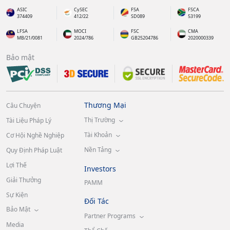
ASIC
CySEC
FSA
FSCA
374409
412/22
SD089
53199
LFSA
MOCI
FSC
CMA
MB/21/0081
2024/786
GB25204786
2020000339
Bảo mật
Thương Mại
Câu Chuyện
Thị Trường
Tài Liệu Pháp Lý
Tài Khoản
Cơ Hội Nghề Nghiệp
Nền Tảng
Quy Định Pháp Luật
Lợi Thế
Investors
Giải Thưởng
PAMM
Sự Kiện
Đối Tác
Bảo Mật
Partner Programs
Media