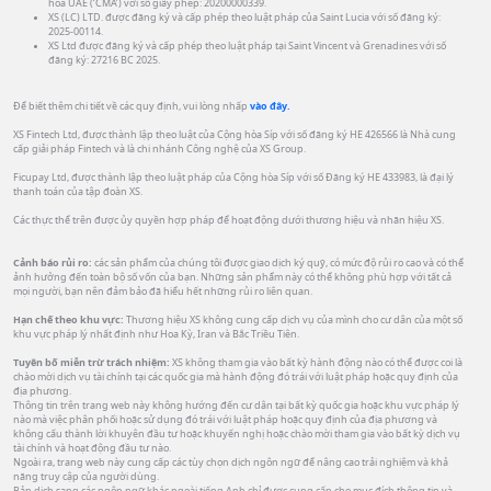
hóa UAE (‘CMA’) với số giấy phép: 20200000339.
XS (LC) LTD. được đăng ký và cấp phép theo luật pháp của Saint Lucia với số đăng ký:
2025-00114.
XS Ltd được đăng ký và cấp phép theo luật pháp tại Saint Vincent và Grenadines với số
đăng ký: 27216 BC 2025.
Để biết thêm chi tiết về các quy định, vui lòng nhấp
vào đây.
XS Fintech Ltd, được thành lập theo luật của Cộng hòa Síp với số đăng ký HE 426566 là Nhà cung
cấp giải pháp Fintech và là chi nhánh Công nghệ của XS Group.
Ficupay Ltd, được thành lập theo luật pháp của Cộng hòa Síp với số Đăng ký HE 433983, là đại lý
thanh toán của tập đoàn XS.
Các thực thể trên được ủy quyền hợp pháp để hoạt động dưới thương hiệu và nhãn hiệu XS.
Cảnh báo rủi ro:
các sản phẩm của chúng tôi được giao dịch ký quỹ, có mức độ rủi ro cao và có thể
ảnh hưởng đến toàn bộ số vốn của bạn. Những sản phẩm này có thể không phù hợp với tất cả
mọi người, bạn nên đảm bảo đã hiểu hết những rủi ro liên quan.
Hạn chế theo khu vực:
Thương hiệu XS không cung cấp dịch vụ của mình cho cư dân của một số
khu vực pháp lý nhất định như Hoa Kỳ, Iran và Bắc Triều Tiên.
Tuyên bố miễn trừ trách nhiệm:
XS không tham gia vào bất kỳ hành động nào có thể được coi là
chào mời dịch vụ tài chính tại các quốc gia mà hành động đó trái với luật pháp hoặc quy định của
địa phương.
Thông tin trên trang web này không hướng đến cư dân tại bất kỳ quốc gia hoặc khu vực pháp lý
nào mà việc phân phối hoặc sử dụng đó trái với luật pháp hoặc quy định của địa phương và
không cấu thành lời khuyên đầu tư hoặc khuyến nghị hoặc chào mời tham gia vào bất kỳ dịch vụ
tài chính và hoạt động đầu tư nào.
Ngoài ra, trang web này cung cấp các tùy chọn dịch ngôn ngữ để nâng cao trải nghiệm và khả
năng truy cập của người dùng.
Bản dịch sang các ngôn ngữ khác ngoài tiếng Anh chỉ được cung cấp cho mục đích thông tin và