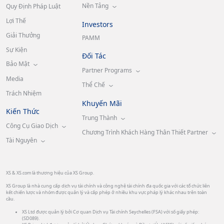
Nền Tảng
Quy Định Pháp Luật
Lợi Thế
Investors
Giải Thưởng
PAMM
Sự Kiện
Đối Tác
Bảo Mật
Partner Programs
Media
Thể Chế
Trách Nhiệm
Khuyến Mãi
Kiến Thức
Trung Thành
Công Cụ Giao Dịch
Chương Trình Khách Hàng Thân Thiết Partner
Tài Nguyên
XS & XS.com là thương hiệu của XS Group.
XS Group là nhà cung cấp dịch vụ tài chính và công nghệ tài chính đa quốc gia với các tổ chức liên
kết chiến lược và nhóm được quản lý và cấp phép ở nhiều khu vực pháp lý khác nhau trên toàn
cầu.
XS Ltd được quản lý bởi Cơ quan Dịch vụ Tài chính Seychelles (FSA) với số giấy phép:
(SD089).