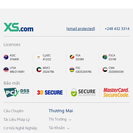
[email protected]
+248 432 3314
Licenses
ASIC
CySEC
FSA
FSCA
374409
412/22
SD089
53199
LFSA
MOCI
FSC
CMA
MB/21/0081
2024/786
GB25204786
2020000339
Bảo mật
Thương Mại
Câu Chuyện
Thị Trường
Tài Liệu Pháp Lý
Tài Khoản
Cơ Hội Nghề Nghiệp