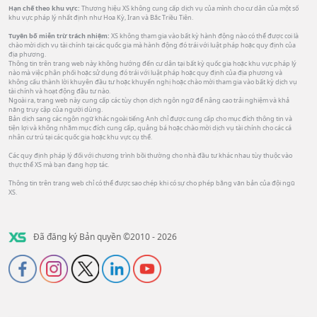
Hạn chế theo khu vực:
Thương hiệu XS không cung cấp dịch vụ của mình cho cư dân của một số
khu vực pháp lý nhất định như Hoa Kỳ, Iran và Bắc Triều Tiên.
Tuyên bố miễn trừ trách nhiệm:
XS không tham gia vào bất kỳ hành động nào có thể được coi là
chào mời dịch vụ tài chính tại các quốc gia mà hành động đó trái với luật pháp hoặc quy định của
địa phương.
Thông tin trên trang web này không hướng đến cư dân tại bất kỳ quốc gia hoặc khu vực pháp lý
nào mà việc phân phối hoặc sử dụng đó trái với luật pháp hoặc quy định của địa phương và
không cấu thành lời khuyên đầu tư hoặc khuyến nghị hoặc chào mời tham gia vào bất kỳ dịch vụ
tài chính và hoạt động đầu tư nào.
Ngoài ra, trang web này cung cấp các tùy chọn dịch ngôn ngữ để nâng cao trải nghiệm và khả
năng truy cập của người dùng.
Bản dịch sang các ngôn ngữ khác ngoài tiếng Anh chỉ được cung cấp cho mục đích thông tin và
tiện lợi và không nhằm mục đích cung cấp, quảng bá hoặc chào mời dịch vụ tài chính cho các cá
nhân cư trú tại các quốc gia hoặc khu vực cụ thể.
Các quy định pháp lý đối với chương trình bồi thường cho nhà đầu tư khác nhau tùy thuộc vào
thực thể XS mà bạn đang hợp tác.
Thông tin trên trang web chỉ có thể được sao chép khi có sự cho phép bằng văn bản của đội ngũ
XS.
Đã đăng ký Bản quyền ©2010 - 2026