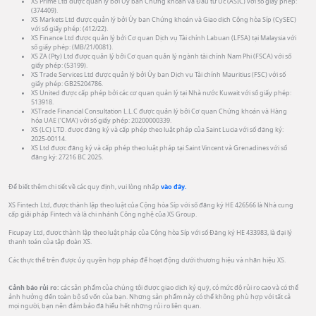
XS Prime Ltd được quản lý bởi Ủy ban Chứng khoán và Đầu tư Úc (ASIC) với số giấy phép:
(374409).
XS Markets Ltd được quản lý bởi Ủy ban Chứng khoán và Giao dịch Cộng hòa Síp (CySEC)
với số giấy phép: (412/22).
XS Finance Ltd được quản lý bởi Cơ quan Dịch vụ Tài chính Labuan (LFSA) tại Malaysia với
số giấy phép: (MB/21/0081).
XS ZA (Pty) Ltd được quản lý bởi Cơ quan quản lý ngành tài chính Nam Phi (FSCA) với số
giấy phép: (53199).
XS Trade Services Ltd được quản lý bởi Ủy ban Dịch vụ Tài chính Mauritius (FSC) với số
giấy phép: GB25204786.
XS United được cấp phép bởi các cơ quan quản lý tại Nhà nước Kuwait với số giấy phép:
513918.
XSTrade Financial Consultation L.L.C được quản lý bởi Cơ quan Chứng khoán và Hàng
hóa UAE (‘CMA’) với số giấy phép: 20200000339.
XS (LC) LTD. được đăng ký và cấp phép theo luật pháp của Saint Lucia với số đăng ký:
2025-00114.
XS Ltd được đăng ký và cấp phép theo luật pháp tại Saint Vincent và Grenadines với số
đăng ký: 27216 BC 2025.
Để biết thêm chi tiết về các quy định, vui lòng nhấp
vào đây.
XS Fintech Ltd, được thành lập theo luật của Cộng hòa Síp với số đăng ký HE 426566 là Nhà cung
cấp giải pháp Fintech và là chi nhánh Công nghệ của XS Group.
Ficupay Ltd, được thành lập theo luật pháp của Cộng hòa Síp với số Đăng ký HE 433983, là đại lý
thanh toán của tập đoàn XS.
Các thực thể trên được ủy quyền hợp pháp để hoạt động dưới thương hiệu và nhãn hiệu XS.
Cảnh báo rủi ro:
các sản phẩm của chúng tôi được giao dịch ký quỹ, có mức độ rủi ro cao và có thể
ảnh hưởng đến toàn bộ số vốn của bạn. Những sản phẩm này có thể không phù hợp với tất cả
mọi người, bạn nên đảm bảo đã hiểu hết những rủi ro liên quan.