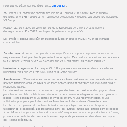
Pour plus de détails sur nos règlements,
cliquez ici
.
XS Fintech Ltd, constituée en vertu des lois de la République de Chypre avec le numéro
d’enregistrement HE 426566 est un fournisseur de solutions Fintech et la branche Technologie de
XS Group.
Ficupay Ltd, constituée en vertu des lois de la République de Chypre avec le numéro
d’enregistrement HE 433983, est l’agent de paiement du groupe XS..
Les entités ci-dessus sont dûment autorisées à opérer sous la marque XS et les marques
commerciales.
Avertissement
de risque: nos produits sont négociés sur marge et comportent un niveau de
risque élevé et il est possible de perdre tout votre capital. Ces produits peuvent ne pas convenir à
tout le monde, et vous devez vous assurer que vous comprenez les risques impliqués.
Restrictions régionales:
La marque XS n’offre pas ses services aux résidents de certaines
juridictions telles que les États-Unis, l’Iran et la Corée du Nord.
Avertissement:
XS ne mène aucune action pouvant être considérée comme une sollicitation de
services financiers dans les pays où de telles actions seraient contraires à la législation ou aux
régulations locales.
Les informations présentes sur ce site ne sont pas destinées aux résidents d'un pays ou d'une
juridiction où une telle distribution ou utilisation serait contraire à la législation ou aux régulations
locales, et ne constituent ni un conseil en investissement, ni une recommandation, ni une
sollicitation pour participer à des services financiers ou à des activités d'investissement.
De plus, ce site propose des options de traduction linguistique pour améliorer l'expérience
utilisateur et l'accessibilité. Les traductions dans des langues autres que l'anglais sont proposées
à titre informatif et pour des raisons de commodité uniquement et ne sont pas destinées à fournir,
promouvoir ou solliciter des services financiers auprès de personnes résidant dans des pays ou
des régions spécifiques.