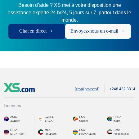
Besoin d’aide ? XS met à votre disposition une
assistance experte 24 h/24, 5 jours sur 7, partout dans le
monde.
Chat en direct
Envoyez-nous un e-mail
[email protected]
+248 432 3314
Licenses
ASIC
CySEC
FSA
FSCA
374409
412/22
SD089
53199
LFSA
MOCI
FSC
CMA
MB/21/0081
2024/786
GB25204786
2020000339