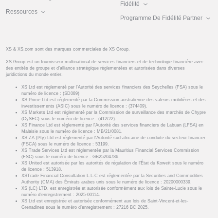
Fidélité
Ressources
Programme De Fidélité Partner
XS & XS.com sont des marques commerciales de XS Group.
XS Group est un fournisseur multinational de services financiers et de technologie financière avec
des entités de groupe et d’alliance stratégique réglementées et autorisées dans diverses
juridictions du monde entier.
XS Ltd est réglementé par l'Autorité des services financiers des Seychelles (FSA) sous le
numéro de licence : (SD089)
XS Prime Ltd est réglementé par la Commission australienne des valeurs mobilières et des
investissements (ASIC) sous le numéro de licence : (374409).
XS Markets Ltd est réglementé par la Commission de surveillance des marchés de Chypre
(CySEC) sous le numéro de licence : (412/22).
XS Finance Ltd est réglementé par l'Autorité des services financiers de Labuan (LFSA) en
Malaisie sous le numéro de licence : MB/21/0081.
XS ZA (Pty) Ltd est réglementé par l'Autorité sud-africaine de conduite du secteur financier
(FSCA) sous le numéro de licence : 53199.
XS Trade Services Ltd est réglementée par la Mauritius Financial Services Commission
(FSC) sous le numéro de licence : GB25204786.
XS United est autorisée par les autorités de régulation de l’État du Koweït sous le numéro
de licence : 513918.
XSTrade Financial Consultation L.L.C est réglementée par la Securities and Commodities
Authority (CMA) des Émirats arabes unis sous le numéro de licence : 20200000339.
XS (LC) LTD. est enregistrée et autorisée conformément aux lois de Sainte-Lucie sous le
numéro d’enregistrement : 2025-00114.
XS Ltd est enregistrée et autorisée conformément aux lois de Saint-Vincent-et-les-
Grenadines sous le numéro d’enregistrement : 27216 BC 2025.