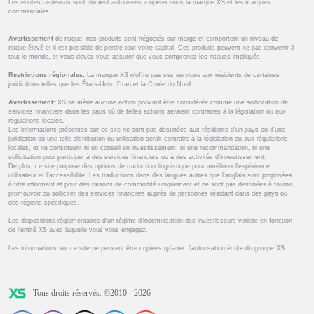
Les entités ci-dessus sont dûment autorisées à opérer sous la marque XS et les marques
commerciales.
Avertissement
de risque: nos produits sont négociés sur marge et comportent un niveau de
risque élevé et il est possible de perdre tout votre capital. Ces produits peuvent ne pas convenir à
tout le monde, et vous devez vous assurer que vous comprenez les risques impliqués.
Restrictions régionales:
La marque XS n’offre pas ses services aux résidents de certaines
juridictions telles que les États-Unis, l’Iran et la Corée du Nord.
Avertissement:
XS ne mène aucune action pouvant être considérée comme une sollicitation de
services financiers dans les pays où de telles actions seraient contraires à la législation ou aux
régulations locales.
Les informations présentes sur ce site ne sont pas destinées aux résidents d'un pays ou d'une
juridiction où une telle distribution ou utilisation serait contraire à la législation ou aux régulations
locales, et ne constituent ni un conseil en investissement, ni une recommandation, ni une
sollicitation pour participer à des services financiers ou à des activités d'investissement.
De plus, ce site propose des options de traduction linguistique pour améliorer l'expérience
utilisateur et l'accessibilité. Les traductions dans des langues autres que l'anglais sont proposées
à titre informatif et pour des raisons de commodité uniquement et ne sont pas destinées à fournir,
promouvoir ou solliciter des services financiers auprès de personnes résidant dans des pays ou
des régions spécifiques.
Les dispositions réglementaires d’un régime d’indemnisation des investisseurs varient en fonction
de l’entité XS avec laquelle vous vous engagez.
Les informations sur ce site ne peuvent être copiées qu’avec l’autorisation écrite du groupe XS.
Tous droits réservés. ©2010 - 2026