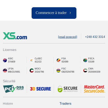
Commencer à trader
[email protected]
+248 432 3314
Licenses
ASIC
CySEC
FSA
FSCA
374409
412/22
SD089
53199
LFSA
MOCI
FSC
CMA
MB/21/0081
2024/786
GB25204786
2020000339
Sécurité
Traders
Histoire