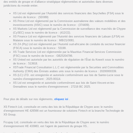
des entités de groupe et d’alliance stratégique réglementées et autorisées dans diverses
juridictions du monde entier.
XS Ltd est réglementé par l'Autorité des services financiers des Seychelles (FSA) sous le
numéro de licence : (SD089)
XS Prime Ltd est réglementé par la Commission australienne des valeurs mobilières et des
investissements (ASIC) sous le numéro de licence : (374409).
XS Markets Ltd est réglementé par la Commission de surveillance des marchés de Chypre
(CySEC) sous le numéro de licence : (412/22).
XS Finance Ltd est réglementé par l'Autorité des services financiers de Labuan (LFSA) en
Malaisie sous le numéro de licence : MB/21/0081.
XS ZA (Pty) Ltd est réglementé par l'Autorité sud-africaine de conduite du secteur financier
(FSCA) sous le numéro de licence : 53199.
XS Trade Services Ltd est réglementée par la Mauritius Financial Services Commission
(FSC) sous le numéro de licence : GB25204786.
XS United est autorisée par les autorités de régulation de l’État du Koweït sous le numéro
de licence : 513918.
XSTrade Financial Consultation L.L.C est réglementée par la Securities and Commodities
Authority (CMA) des Émirats arabes unis sous le numéro de licence : 20200000339.
XS (LC) LTD. est enregistrée et autorisée conformément aux lois de Sainte-Lucie sous le
numéro d’enregistrement : 2025-00114.
XS Ltd est enregistrée et autorisée conformément aux lois de Saint-Vincent-et-les-
Grenadines sous le numéro d’enregistrement : 27216 BC 2025.
Pour plus de détails sur nos règlements,
cliquez ici
.
XS Fintech Ltd, constituée en vertu des lois de la République de Chypre avec le numéro
d’enregistrement HE 426566 est un fournisseur de solutions Fintech et la branche Technologie de
XS Group.
Ficupay Ltd, constituée en vertu des lois de la République de Chypre avec le numéro
d’enregistrement HE 433983, est l’agent de paiement du groupe XS..