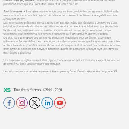
Restrictions régionales:
La marque XS n’offre pas ses services aux résidents de certaines
juridictions telles que les États-Unis, l’Iran et la Corée du Nord.
Avertissement:
XS ne mène aucune action pouvant être considérée comme une sollicitation de
services financiers dans les pays où de telles actions seraient contraires à la législation ou aux
régulations locales.
Les informations présentes sur ce site ne sont pas destinées aux résidents d'un pays ou d'une
juridiction où une telle distribution ou utilisation serait contraire à la législation ou aux régulations
locales, et ne constituent ni un conseil en investissement, ni une recommandation, ni une
sollicitation pour participer à des services financiers ou à des activités d'investissement.
De plus, ce site propose des options de traduction linguistique pour améliorer l'expérience
utilisateur et l'accessibilité. Les traductions dans des langues autres que l'anglais sont proposées
à titre informatif et pour des raisons de commodité uniquement et ne sont pas destinées à fournir,
promouvoir ou solliciter des services financiers auprès de personnes résidant dans des pays ou
des régions spécifiques.
Les dispositions réglementaires d’un régime d’indemnisation des investisseurs varient en fonction
de l’entité XS avec laquelle vous vous engagez.
Les informations sur ce site ne peuvent être copiées qu’avec l’autorisation écrite du groupe XS.
Tous droits réservés. ©2010 - 2026