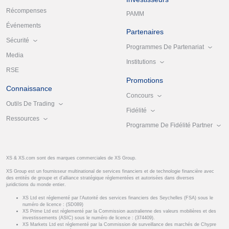
Récompenses
PAMM
Événements
Partenaires
Sécurité
Programmes De Partenariat
Media
Institutions
RSE
Promotions
Connaissance
Concours
Outils De Trading
Fidélité
Ressources
Programme De Fidélité Partner
XS & XS.com sont des marques commerciales de XS Group.
XS Group est un fournisseur multinational de services financiers et de technologie financière avec
des entités de groupe et d’alliance stratégique réglementées et autorisées dans diverses
juridictions du monde entier.
XS Ltd est réglementé par l'Autorité des services financiers des Seychelles (FSA) sous le
numéro de licence : (SD089)
XS Prime Ltd est réglementé par la Commission australienne des valeurs mobilières et des
investissements (ASIC) sous le numéro de licence : (374409).
XS Markets Ltd est réglementé par la Commission de surveillance des marchés de Chypre