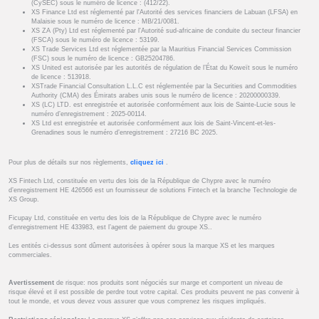
(CySEC) sous le numéro de licence : (412/22).
XS Finance Ltd est réglementé par l'Autorité des services financiers de Labuan (LFSA) en
Malaisie sous le numéro de licence : MB/21/0081.
XS ZA (Pty) Ltd est réglementé par l'Autorité sud-africaine de conduite du secteur financier
(FSCA) sous le numéro de licence : 53199.
XS Trade Services Ltd est réglementée par la Mauritius Financial Services Commission
(FSC) sous le numéro de licence : GB25204786.
XS United est autorisée par les autorités de régulation de l’État du Koweït sous le numéro
de licence : 513918.
XSTrade Financial Consultation L.L.C est réglementée par la Securities and Commodities
Authority (CMA) des Émirats arabes unis sous le numéro de licence : 20200000339.
XS (LC) LTD. est enregistrée et autorisée conformément aux lois de Sainte-Lucie sous le
numéro d’enregistrement : 2025-00114.
XS Ltd est enregistrée et autorisée conformément aux lois de Saint-Vincent-et-les-
Grenadines sous le numéro d’enregistrement : 27216 BC 2025.
Pour plus de détails sur nos règlements,
cliquez ici
.
XS Fintech Ltd, constituée en vertu des lois de la République de Chypre avec le numéro
d’enregistrement HE 426566 est un fournisseur de solutions Fintech et la branche Technologie de
XS Group.
Ficupay Ltd, constituée en vertu des lois de la République de Chypre avec le numéro
d’enregistrement HE 433983, est l’agent de paiement du groupe XS..
Les entités ci-dessus sont dûment autorisées à opérer sous la marque XS et les marques
commerciales.
Avertissement
de risque: nos produits sont négociés sur marge et comportent un niveau de
risque élevé et il est possible de perdre tout votre capital. Ces produits peuvent ne pas convenir à
tout le monde, et vous devez vous assurer que vous comprenez les risques impliqués.