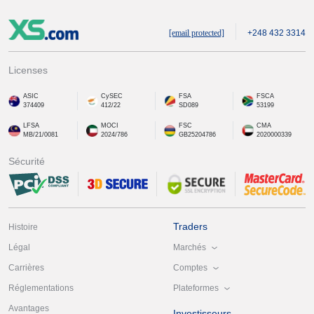
[email protected]
+248 432 3314
Licenses
ASIC
CySEC
FSA
FSCA
374409
412/22
SD089
53199
LFSA
MOCI
FSC
CMA
MB/21/0081
2024/786
GB25204786
2020000339
Sécurité
Traders
Histoire
Marchés
Légal
Comptes
Carrières
Plateformes
Réglementations
Avantages
Investisseurs