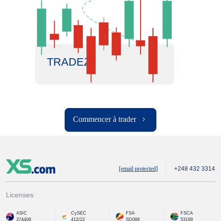
TRADEZ
Commencer à trader
[email protected]
+248 432 3314
Licenses
ASIC
CySEC
FSA
FSCA
374409
412/22
SD089
53199