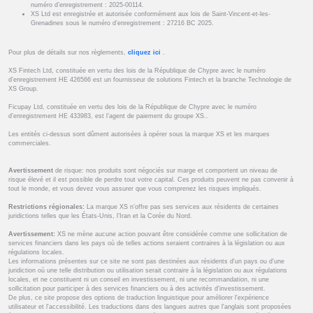
numéro d’enregistrement : 2025-00114.
XS Ltd est enregistrée et autorisée conformément aux lois de Saint-Vincent-et-les-
Grenadines sous le numéro d’enregistrement : 27216 BC 2025.
Pour plus de détails sur nos règlements,
cliquez ici
.
XS Fintech Ltd, constituée en vertu des lois de la République de Chypre avec le numéro
d’enregistrement HE 426566 est un fournisseur de solutions Fintech et la branche Technologie de
XS Group.
Ficupay Ltd, constituée en vertu des lois de la République de Chypre avec le numéro
d’enregistrement HE 433983, est l’agent de paiement du groupe XS..
Les entités ci-dessus sont dûment autorisées à opérer sous la marque XS et les marques
commerciales.
Avertissement
de risque: nos produits sont négociés sur marge et comportent un niveau de
risque élevé et il est possible de perdre tout votre capital. Ces produits peuvent ne pas convenir à
tout le monde, et vous devez vous assurer que vous comprenez les risques impliqués.
Restrictions régionales:
La marque XS n’offre pas ses services aux résidents de certaines
juridictions telles que les États-Unis, l’Iran et la Corée du Nord.
Avertissement:
XS ne mène aucune action pouvant être considérée comme une sollicitation de
services financiers dans les pays où de telles actions seraient contraires à la législation ou aux
régulations locales.
Les informations présentes sur ce site ne sont pas destinées aux résidents d'un pays ou d'une
juridiction où une telle distribution ou utilisation serait contraire à la législation ou aux régulations
locales, et ne constituent ni un conseil en investissement, ni une recommandation, ni une
sollicitation pour participer à des services financiers ou à des activités d'investissement.
De plus, ce site propose des options de traduction linguistique pour améliorer l'expérience
utilisateur et l'accessibilité. Les traductions dans des langues autres que l'anglais sont proposées