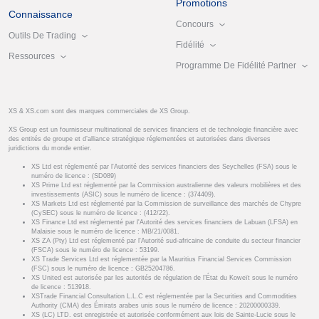
Promotions
Connaissance
Concours
Outils De Trading
Fidélité
Ressources
Programme De Fidélité Partner
XS & XS.com sont des marques commerciales de XS Group.
XS Group est un fournisseur multinational de services financiers et de technologie financière avec
des entités de groupe et d’alliance stratégique réglementées et autorisées dans diverses
juridictions du monde entier.
XS Ltd est réglementé par l'Autorité des services financiers des Seychelles (FSA) sous le
numéro de licence : (SD089)
XS Prime Ltd est réglementé par la Commission australienne des valeurs mobilières et des
investissements (ASIC) sous le numéro de licence : (374409).
XS Markets Ltd est réglementé par la Commission de surveillance des marchés de Chypre
(CySEC) sous le numéro de licence : (412/22).
XS Finance Ltd est réglementé par l'Autorité des services financiers de Labuan (LFSA) en
Malaisie sous le numéro de licence : MB/21/0081.
XS ZA (Pty) Ltd est réglementé par l'Autorité sud-africaine de conduite du secteur financier
(FSCA) sous le numéro de licence : 53199.
XS Trade Services Ltd est réglementée par la Mauritius Financial Services Commission
(FSC) sous le numéro de licence : GB25204786.
XS United est autorisée par les autorités de régulation de l’État du Koweït sous le numéro
de licence : 513918.
XSTrade Financial Consultation L.L.C est réglementée par la Securities and Commodities
Authority (CMA) des Émirats arabes unis sous le numéro de licence : 20200000339.
XS (LC) LTD. est enregistrée et autorisée conformément aux lois de Sainte-Lucie sous le