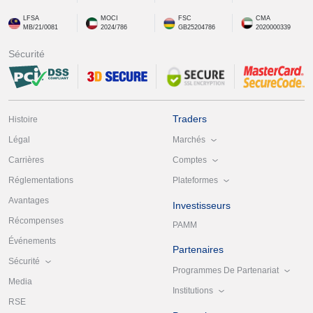
LFSA
MOCI
FSC
CMA
MB/21/0081
2024/786
GB25204786
2020000339
Sécurité
Traders
Histoire
Marchés
Légal
Comptes
Carrières
Plateformes
Réglementations
Avantages
Investisseurs
Récompenses
PAMM
Événements
Partenaires
Sécurité
Programmes De Partenariat
Media
Institutions
RSE