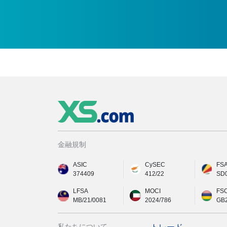
金融規制
ASIC
CySEC
FS
374409
412/22
SD
LFSA
MOCI
FS
MB/21/0081
2024/786
GB
私たちについて