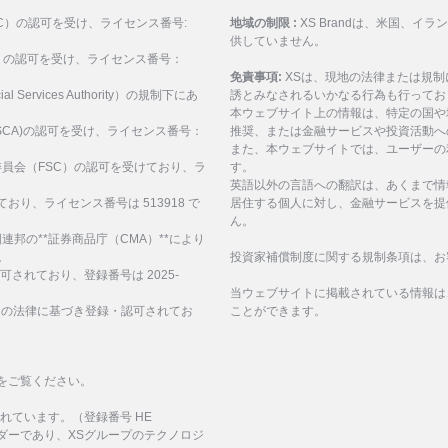
ASIC）の認可を受け、ライセンス番号:
地域の制限 :
XS Brandは、米国、
供していません。
SEC）の認可を受け、ライセンス番号：
免責事項:
XSは、現地の法律または規
al Services Authority）の規制下にあ
誘とみなされるいかなる行為も行ってお
。
本ウェブサイト上の情報は、特定の国や
構(FSCA)の認可を受け、ライセンス番号：
推奨、または金融サービスや投資活動へ
また、本ウェブサイトでは、ユーザーの
サービス委員会（FSC）の認可を受けており、ラ
す。
英語以外の言語への翻訳は、あくまで情
ており、ライセンス番号は 513918 で
居住する個人に対し、金融サービスを提
ん。
、アラブ首長国連邦の**証券商品庁（CMA）**により
。
投資家補償制度に関する規制条項は、お
認可されており、登録番号は 2025-
当ウェブサイトに掲載されている情報は
諸島の法律に基づき登録・認可されてお
ことができます。
をご覧ください。
化されています。（登録番号 HE
イダーであり、XSグループのテクノロジ