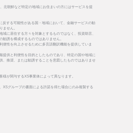
イラン、北朝鮮など特定の地域にお住まいの方にはサービスを提
制に反する可能性がある国・地域において、金融サービスの勧
りません。
地域に居住する方々を対象とするものではなく、投資助言、
の勧誘を構成するものではありません。
利便性を向上させるために多言語翻訳機能を提供していま
報提供と利便性を目的としたものであり、特定の国や地域に
供、推奨、または勧誘することを意図したものではありませ
客様が関与するXS事業体によって異なります。
、XSグループの書面による許諾を得た場合にのみ複製する