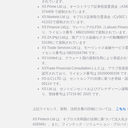
されています。
XS Prime Ltd は、オーストラリア証券投資委員会（
374409 で規制されています。
XS Markets Ltd は、キプロス証券取引委員会（Cy
412/22で規制されています。
XS Finance Ltdは、マレーシアのLFSA（Labuan Financi
り、ライセンス番号：MB/21/0081で規制されています
XS ZA (Pty) Ltdは、南アフリカ金融セクター行動機
53199にて規制されています
XS Trade Services Ltd は、モーリシャス金融
イセンス番号は GB25204786 です。
XS United は、クウェート国の規制当局により承認され
す。
XSTrade Financial Consultation L.L.C は
認可されており、ライセンス番号は 20200000339 です
XS (LC) LTD. は、セントルシアの法律に基づき登録・
00114 です。
XS Ltd は、セントビンセントおよびグレナディーン
り、登録番号は 27216 BC 2025 です。
上記ライセンス、規制、法的文書の詳細については、
こちら
XS Fintech Ltd は、キプロス共和国の法律に基づいて法人
426566）。また、フィンテック・ソリューション・プロバ