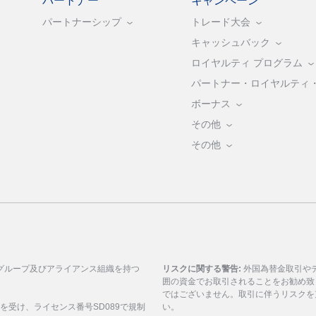
パートナー
キャンペーン
パートナーシップ
トレード大会
キャッシュバック
ロイヤルティ プログラム
パートナー・ロイヤルティ
ボーナス
その他
その他
グループ及びアライアンス組織を持つ
リスクに関する警告:
外国為替金取引や
囲の資金でお取引されることをお勧め致
ではございません。取引に伴うリスクを
可を受け、ライセンス番号SD089で規制
い。