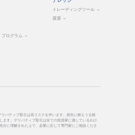
ナレッジ
トレーディングツール
資源
・プログラム
デリバティブ取引は高リスクを伴います。損失に耐えうる範
します。デリバティブ取引は全ての投資家に適しているわけ
充分に理解された上で、必要に応じて専門家にご相談くださ