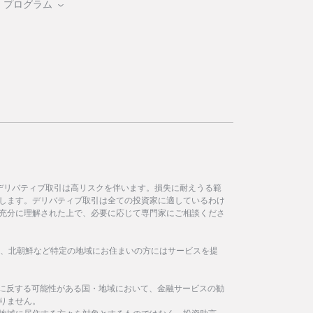
・プログラム
デリバティブ取引は高リスクを伴います。損失に耐えうる範
します。デリバティブ取引は全ての投資家に適しているわけ
充分に理解された上で、必要に応じて専門家にご相談くださ
イラン、北朝鮮など特定の地域にお住まいの方にはサービスを提
制に反する可能性がある国・地域において、金融サービスの勧
りません。