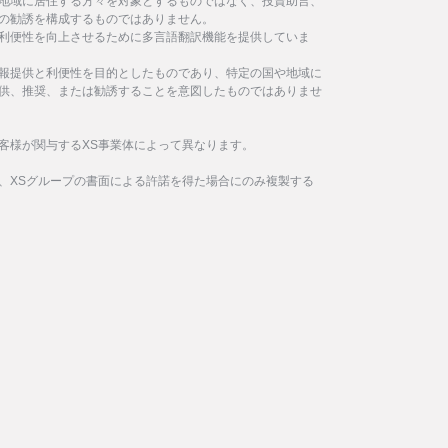
地域に居住する方々を対象とするものではなく、投資助言、
の勧誘を構成するものではありません。
利便性を向上させるために多言語翻訳機能を提供していま
報提供と利便性を目的としたものであり、特定の国や地域に
供、推奨、または勧誘することを意図したものではありませ
客様が関与するXS事業体によって異なります。
、XSグループの書面による許諾を得た場合にのみ複製する