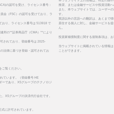
。
本ウェブサイト上の情報は、特定の国や
構(FSCA)の認可を受け、ライセンス番号：
推奨、または金融サービスや投資活動へ
また、本ウェブサイトでは、ユーザーの
サービス委員会（FSC）の認可を受けており、ラ
す。
英語以外の言語への翻訳は、あくまで情
ており、ライセンス番号は 513918 で
居住する個人に対し、金融サービスを提
ん。
、アラブ首長国連邦の**証券商品庁（CMA）**により
。
投資家補償制度に関する規制条項は、お
認可されており、登録番号は 2025-
当ウェブサイトに掲載されている情報は
諸島の法律に基づき登録・認可されてお
ことができます。
をご覧ください。
化されています。（登録番号 HE
イダーであり、XSグループのテクノロジ
された、XSグループの決済代行会社です。
正式に許可されています。