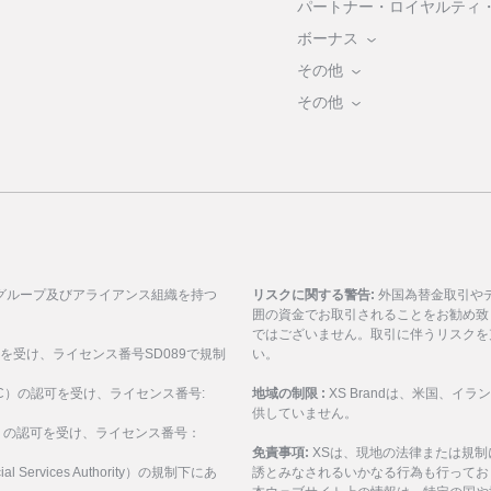
パートナー・ロイヤルティ
ボーナス
その他
その他
グループ及びアライアンス組織を持つ
リスクに関する警告:
外国為替金取引や
囲の資金でお取引されることをお勧め致
ではございません。取引に伴うリスクを
可を受け、ライセンス番号SD089で規制
い。
ASIC）の認可を受け、ライセンス番号:
地域の制限 :
XS Brandは、米国、
供していません。
SEC）の認可を受け、ライセンス番号：
免責事項:
XSは、現地の法律または規
al Services Authority）の規制下にあ
誘とみなされるいかなる行為も行ってお