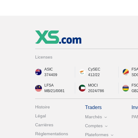
Licenses
ASIC
CySEC
FS
374409
412/22
SD
LFSA
MOCI
FS
MB/21/0081
2024/786
GB
Histoire
Traders
In
Légal
Marchés
PA
Carrières
Comptes
Réglementations
Plateformes