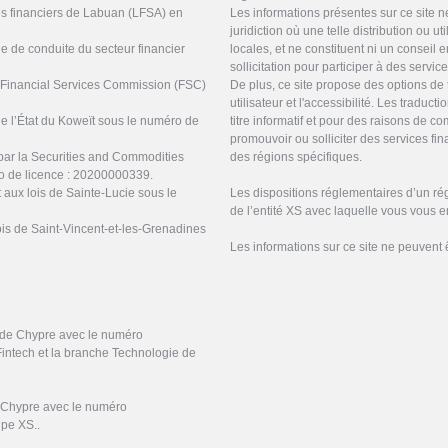
ces financiers de Labuan (LFSA) en
Les informations présentes sur ce site 
juridiction où une telle distribution ou ut
ne de conduite du secteur financier
locales, et ne constituent ni un conseil
sollicitation pour participer à des servic
s Financial Services Commission (FSC)
De plus, ce site propose des options de 
utilisateur et l'accessibilité. Les tradu
de l’État du Koweït sous le numéro de
titre informatif et pour des raisons de 
promouvoir ou solliciter des services f
par la Securities and Commodities
des régions spécifiques.
o de licence : 20200000339.
 aux lois de Sainte-Lucie sous le
Les dispositions réglementaires d’un ré
de l’entité XS avec laquelle vous vous 
ois de Saint-Vincent-et-les-Grenadines
Les informations sur ce site ne peuvent 
e de Chypre avec le numéro
Fintech et la branche Technologie de
e Chypre avec le numéro
upe XS..