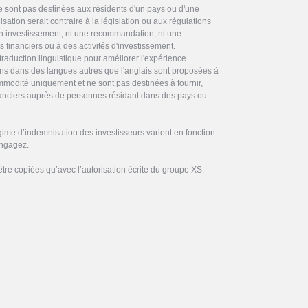
ne sont pas destinées aux résidents d'un pays ou d'une
ilisation serait contraire à la législation ou aux régulations
 en investissement, ni une recommandation, ni une
es financiers ou à des activités d'investissement.
traduction linguistique pour améliorer l'expérience
ctions dans des langues autres que l'anglais sont proposées à
commodité uniquement et ne sont pas destinées à fournir,
inanciers auprès de personnes résidant dans des pays ou
gime d’indemnisation des investisseurs varient en fonction
engagez.
être copiées qu’avec l’autorisation écrite du groupe XS.