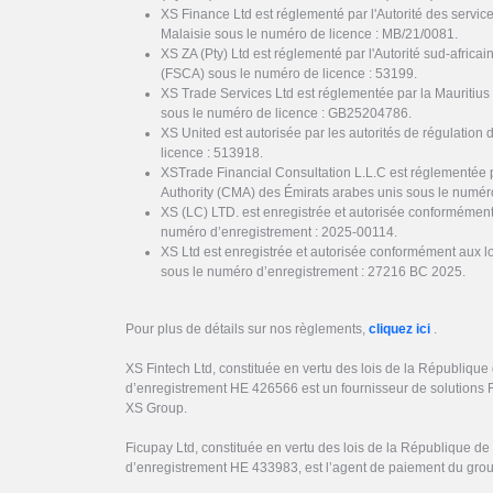
XS Finance Ltd est réglementé par l'Autorité des servi
Malaisie sous le numéro de licence : MB/21/0081.
XS ZA (Pty) Ltd est réglementé par l'Autorité sud-africai
(FSCA) sous le numéro de licence : 53199.
XS Trade Services Ltd est réglementée par la Mauritiu
sous le numéro de licence : GB25204786.
XS United est autorisée par les autorités de régulation 
licence : 513918.
XSTrade Financial Consultation L.L.C est réglementée 
Authority (CMA) des Émirats arabes unis sous le numér
XS (LC) LTD. est enregistrée et autorisée conformément
numéro d’enregistrement : 2025-00114.
XS Ltd est enregistrée et autorisée conformément aux l
sous le numéro d’enregistrement : 27216 BC 2025.
Pour plus de détails sur nos règlements,
cliquez ici
.
XS Fintech Ltd, constituée en vertu des lois de la Républiqu
d’enregistrement HE 426566 est un fournisseur de solutions 
XS Group.
Ficupay Ltd, constituée en vertu des lois de la République d
d’enregistrement HE 433983, est l’agent de paiement du gro