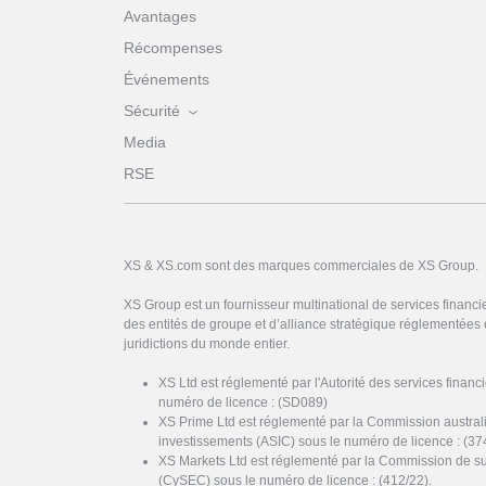
Avantages
Récompenses
Événements
Sécurité
Media
RSE
XS & XS.com sont des marques commerciales de XS Group.
XS Group est un fournisseur multinational de services financi
des entités de groupe et d’alliance stratégique réglementées 
juridictions du monde entier.
XS Ltd est réglementé par l'Autorité des services finan
numéro de licence : (SD089)
XS Prime Ltd est réglementé par la Commission austral
investissements (ASIC) sous le numéro de licence : (37
XS Markets Ltd est réglementé par la Commission de s
(CySEC) sous le numéro de licence : (412/22).