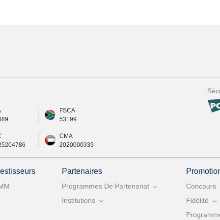
Sécu
A
FSCA
089
53199
C
CMA
25204786
2020000339
vestisseurs
Partenaires
Promotio
MM
Programmes De Partenariat
Concours
Institutions
Fidélité
Programme 