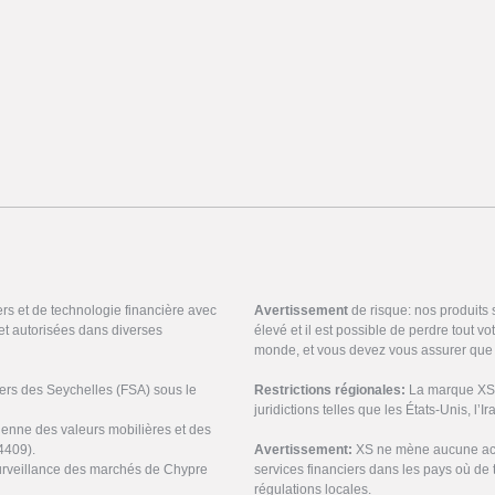
ers et de technologie financière avec
Avertissement
de risque: nos produits
et autorisées dans diverses
élevé et il est possible de perdre tout v
monde, et vous devez vous assurer que 
ciers des Seychelles (FSA) sous le
Restrictions régionales:
La marque XS n
juridictions telles que les États-Unis, l’I
ienne des valeurs mobilières et des
4409).
Avertissement:
XS ne mène aucune acti
urveillance des marchés de Chypre
services financiers dans les pays où de t
régulations locales.