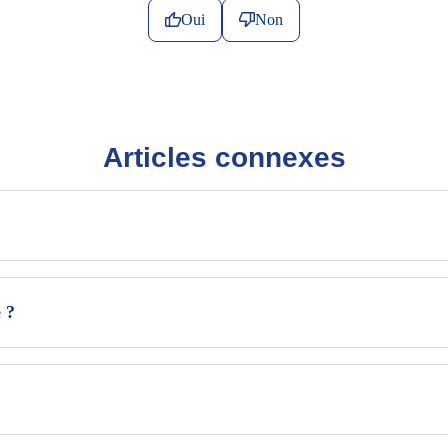
Oui
Non
Articles connexes
e ?