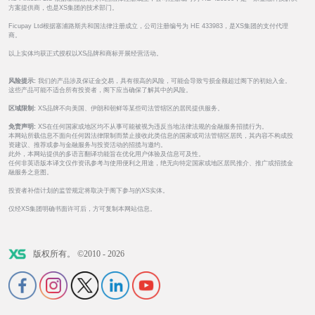
方案提供商，也是XS集团的技术部门。
Ficupay Ltd根据塞浦路斯共和国法律注册成立，公司注册编号为 HE 433983，是XS集团的支付代理
商。
以上实体均获正式授权以XS品牌和商标开展经营活动。
风险提示:
我们的产品涉及保证金交易，具有很高的风险，可能会导致亏损金额超过阁下的初始入金。
这些产品可能不适合所有投资者，阁下应当确保了解其中的风险。
区域限制:
XS品牌不向美国、伊朗和朝鲜等某些司法管辖区的居民提供服务。
免责声明:
XS在任何国家或地区均不从事可能被视为违反当地法律法规的金融服务招揽行为。
本网站所载信息不面向任何因法律限制而禁止接收此类信息的国家或司法管辖区居民，其内容不构成投
资建议、推荐或参与金融服务与投资活动的招揽与邀约。
此外，本网站提供的多语言翻译功能旨在优化用户体验及信息可及性。
任何非英语版本译文仅作资讯参考与使用便利之用途，绝无向特定国家或地区居民推介、推广或招揽金
融服务之意图。
投资者补偿计划的监管规定将取决于阁下参与的XS实体。
仅经XS集团明确书面许可后，方可复制本网站信息。
版权所有。 ©2010 - 2026