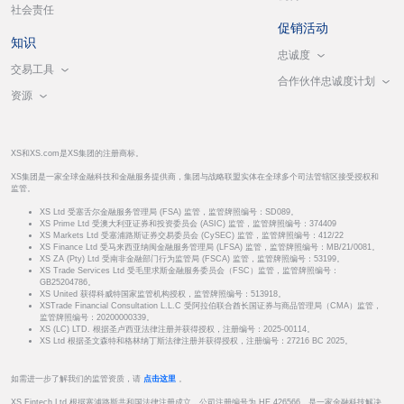
社会责任
促销活动
知识
忠诚度
交易工具
合作伙伴忠诚度计划
资源
XS和XS.com是XS集团的注册商标。
XS集团是一家全球金融科技和金融服务提供商，集团与战略联盟实体在全球多个司法管辖区接受授权和
监管。
XS Ltd 受塞舌尔金融服务管理局 (FSA) 监管，监管牌照编号：SD089。
XS Prime Ltd 受澳大利亚证券和投资委员会 (ASIC) 监管，监管牌照编号：374409
XS Markets Ltd 受塞浦路斯证券交易委员会 (CySEC) 监管，监管牌照编号：412/22
XS Finance Ltd 受马来西亚纳闽金融服务管理局 (LFSA) 监管，监管牌照编号：MB/21/0081。
XS ZA (Pty) Ltd 受南非金融部门行为监管局 (FSCA) 监管，监管牌照编号：53199。
XS Trade Services Ltd 受毛里求斯金融服务委员会（FSC）监管，监管牌照编号：
GB25204786。
XS United 获得科威特国家监管机构授权，监管牌照编号：513918。
XSTrade Financial Consultation L.L.C 受阿拉伯联合酋长国证券与商品管理局（CMA）监管，
监管牌照编号：20200000339。
XS (LC) LTD. 根据圣卢西亚法律注册并获得授权，注册编号：2025-00114。
XS Ltd 根据圣文森特和格林纳丁斯法律注册并获得授权，注册编号：27216 BC 2025。
如需进一步了解我们的监管资质，请
点击这里
。
XS Fintech Ltd 根据塞浦路斯共和国法律注册成立，公司注册编号为 HE 426566，是一家金融科技解决