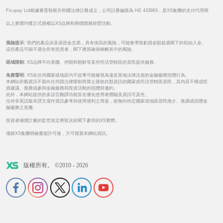
Ficupay Ltd根據賽普勒斯共和國法律註冊成立，公司註冊編號為 HE 433983，是XS集團的支付代理商
以上實體均獲正式授權以XS品牌和商標開展經營活動。
風險提示:
我們的產品涉及保證金交易，具有很高的風險，可能會導致虧損金額超過閣下的初始入金。
這些產品可能不適合所有投資者，閣下應當確保瞭解其中的風險。
區域限制:
XS品牌不向美國、伊朗和朝鮮等某些司法管轄區的居民提供服務。
免責聲明:
XS在任何國家或地區均不從事可能被視為違反當地法律法規的金融服務招攬行為。
本網站所載資訊不面向任何因法律限制而禁止接收此類資訊的國家或司法管轄區居民，其內容不構成投
資建議、推薦或參與金融服務與投資活動的招攬與邀約。
此外，本網站提供的多語言翻譯功能旨在優化使用者體驗及資訊可及性。
任何非英語版本譯文僅作資訊參考與使用便利之用途，絕無向特定國家或地區居民推介、推廣或招攬金
融服務之意圖。
投資者補償計畫的監管規定將取決於閣下參與的XS實體。
僅經XS集團明確書面許可後，方可複製本網站資訊。
版權所有。 ©2010 - 2026