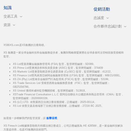
知識
促銷活動
交易工具
忠誠度
資源
合作夥伴忠誠計劃
XS和XS.com是XS集團的注冊商標。
XS 集團是一家全球金融科技和金融服務提供者，集團與戰略聯盟實體在全球多個司法管轄區接受授權和
監管。
XS Ltd受塞席爾金融服務管理局 (FSA) 監管，監管牌照編號：SD089。
XS Prime Ltd受澳洲證券和投資委員會 (ASIC) 監管，監管牌照編號：374409
XS Markets Ltd受賽普勒斯證券交易委員會 (CySEC) 監管，監管牌照編號：412/22。
XS Finance Ltd受馬來西亞納閩金融服務管理局 (LFSA) 監管，監管牌照編號：MB/21/0081。
XS ZA (Pty) Ltd受南非金融部門行為監理局 (FSCA) 監管，監管牌照編號：53199。
XS Trade Services Ltd 受模里西斯金融服務委員會（FSC）監管，監管牌照編號：
GB25204786。
XS United 獲得科威特監管機關授權，監管牌照編號：513918。
XSTrade Financial Consultation L.L.C 受阿拉伯聯合大公國證券與商品管理局（CMA）監管，
監管牌照編號：20200000339。
XS (LC) LTD. 依聖露西亞法律註冊並獲授權，註冊編號：2025-00114。
XS Ltd 依聖文森及格瑞那丁法律註冊並獲授權，註冊編號：27216 BC 2025。
如需進一步瞭解我們的監管資質，請
點擊這裡
。
XS Fintech Ltd根據賽普勒斯共和國法律註冊成立，公司註冊編號為 HE 426566，是一家金融科技解決
方案提供商，也是XS集團的技術部門。