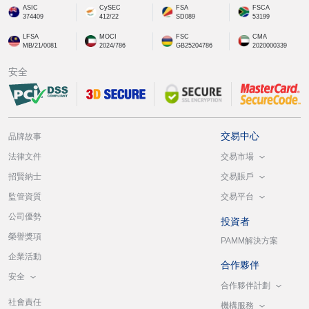
ASIC
CySEC
FSA
FSCA
374409
412/22
SD089
53199
LFSA
MOCI
FSC
CMA
MB/21/0081
2024/786
GB25204786
2020000339
安全
交易中心
品牌故事
交易市場
法律文件
交易賬戶
招賢納士
交易平台
監管資質
公司優勢
投資者
榮譽獎項
PAMM解決方案
企業活動
合作夥伴
安全
合作夥伴計劃
社會責任
機構服務