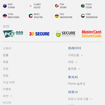
ASIC
CySEC
FSA
FSCA
374409
412/22
SD089
53199
LFSA
MOCI
FSC
CMA
MB/21/0081
2024/786
GB25204786
2020000339
보안
트레이더
스토리
거래상품
법률
계정
채용
플랫폼
규정
장점
투자자
수상 내역
Pamm 솔루션
이벤트
파트너
보안
파트너 프로그램
미디어