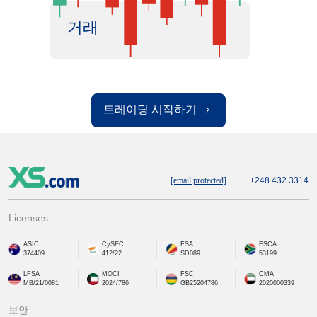
거래
트레이딩 시작하기
[email protected]
+248 432 3314
Licenses
ASIC
CySEC
FSA
FSCA
374409
412/22
SD089
53199
LFSA
MOCI
FSC
CMA
MB/21/0081
2024/786
GB25204786
2020000339
보안