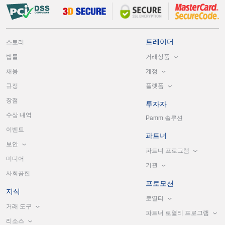
트레이더
스토리
거래상품
법률
계정
채용
플랫폼
규정
장점
투자자
수상 내역
Pamm 솔루션
이벤트
파트너
보안
파트너 프로그램
미디어
기관
사회공헌
프로모션
지식
로열티
거래 도구
파트너 로열티 프로그램
리소스