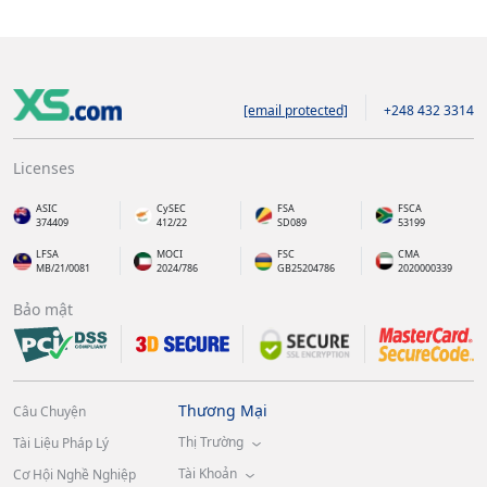
[email protected]
+248 432 3314
Licenses
ASIC
CySEC
FSA
FSCA
374409
412/22
SD089
53199
LFSA
MOCI
FSC
CMA
MB/21/0081
2024/786
GB25204786
2020000339
Bảo mật
Thương Mại
Câu Chuyện
Thị Trường
Tài Liệu Pháp Lý
Tài Khoản
Cơ Hội Nghề Nghiệp