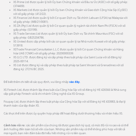
XS Prime Ltd được quản lý bởi Ủy ban Chứng khoán và Đầu tư Úc (ASIC) với số giấy phép:
(374409).
XS Markets Ltd được quản lý bởi Ủy ban Chứng khoán và Giao dịch Cộng hòa Síp (CySEC)
với số giấy phép: (412/22).
XS Finance Ltd được quản lý bởi Cơ quan Dịch vụ Tài chính Labuan (LFSA) tại Malaysia với
số giấy phép: (MB/21/0081).
XS ZA (Pty) Ltd được quản lý bởi Cơ quan quản lý ngành tài chính Nam Phi (FSCA) với số
giấy phép: (53199).
XS Trade Services Ltd được quản lý bởi Ủy ban Dịch vụ Tài chính Mauritius (FSC) với số
giấy phép: GB25204786.
XS United được cấp phép bởi các cơ quan quản lý tại Nhà nước Kuwait với số giấy phép:
513918.
XSTrade Financial Consultation L.L.C được quản lý bởi Cơ quan Chứng khoán và Hàng
hóa UAE (‘CMA’) với số giấy phép: 20200000339.
XS (LC) LTD. được đăng ký và cấp phép theo luật pháp của Saint Lucia với số đăng ký:
2025-00114.
XS Ltd được đăng ký và cấp phép theo luật pháp tại Saint Vincent và Grenadines với số
đăng ký: 27216 BC 2025.
Để biết thêm chi tiết về các quy định, vui lòng nhấp
vào đây.
XS Fintech Ltd, được thành lập theo luật của Cộng hòa Síp với số đăng ký HE 426566 là Nhà cung
cấp giải pháp Fintech và là chi nhánh Công nghệ của XS Group.
Ficupay Ltd, được thành lập theo luật pháp của Cộng hòa Síp với số Đăng ký HE 433983, là đại lý
thanh toán của tập đoàn XS.
Các thực thể trên được ủy quyền hợp pháp để hoạt động dưới thương hiệu và nhãn hiệu XS.
Cảnh báo rủi ro:
các sản phẩm của chúng tôi được giao dịch ký quỹ, có mức độ rủi ro cao và có thể
ảnh hưởng đến toàn bộ số vốn của bạn. Những sản phẩm này có thể không phù hợp với tất cả
mọi người, bạn nên đảm bảo đã hiểu hết những rủi ro liên quan.