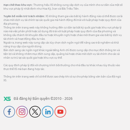
Hạn chế theo khu vực:
Thương hiệu XS không cung cấp dịch vụ của mình cho cư dân của một số
khu vực pháp lý nhất định như Hoa Kỳ, Iran và Bắc Triều Tiên.
Tuyên bố miễn trừ trách nhiệm:
XS không tham gia vào bất kỳ hành động nào có thể được coi là
chào mời dịch vụ tài chính tại các quốc gia mà hành động đó trái với luật pháp hoặc quy định của
địa phương.
Thông tin trên trang web này không hướng đến cư dân tại bất kỳ quốc gia hoặc khu vực pháp lý
nào mà việc phân phối hoặc sử dụng đó trái với luật pháp hoặc quy định của địa phương và
không cấu thành lời khuyên đầu tư hoặc khuyến nghị hoặc chào mời tham gia vào bất kỳ dịch vụ
tài chính và hoạt động đầu tư nào.
Ngoài ra, trang web này cung cấp các tùy chọn dịch ngôn ngữ để nâng cao trải nghiệm và khả
năng truy cập của người dùng.
Bản dịch sang các ngôn ngữ khác ngoài tiếng Anh chỉ được cung cấp cho mục đích thông tin và
tiện lợi và không nhằm mục đích cung cấp, quảng bá hoặc chào mời dịch vụ tài chính cho các cá
nhân cư trú tại các quốc gia hoặc khu vực cụ thể.
Các quy định pháp lý đối với chương trình bồi thường cho nhà đầu tư khác nhau tùy thuộc vào
thực thể XS mà bạn đang hợp tác.
Thông tin trên trang web chỉ có thể được sao chép khi có sự cho phép bằng văn bản của đội ngũ
XS.
Đã đăng ký Bản quyền ©2010 - 2026