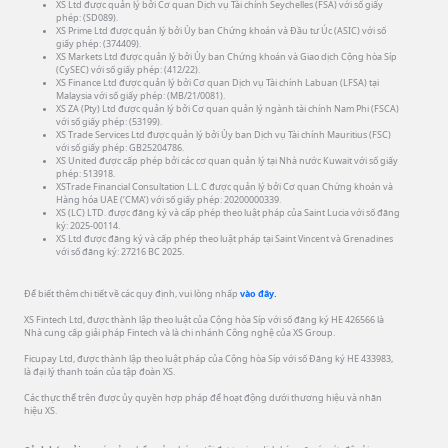
XS Ltd được quản lý bởi Cơ quan Dịch vụ Tài chính Seychelles (FSA) với số giấy
phép: (SD089).
XS Prime Ltd được quản lý bởi Ủy ban Chứng khoán và Đầu tư Úc (ASIC) với số
giấy phép: (374409).
XS Markets Ltd được quản lý bởi Ủy ban Chứng khoán và Giao dịch Cộng hòa Síp
(CySEC) với số giấy phép: (412/22).
XS Finance Ltd được quản lý bởi Cơ quan Dịch vụ Tài chính Labuan (LFSA) tại
Malaysia với số giấy phép: (MB/21/0081).
XS ZA (Pty) Ltd được quản lý bởi Cơ quan quản lý ngành tài chính Nam Phi (FSCA)
với số giấy phép: (53199).
XS Trade Services Ltd được quản lý bởi Ủy ban Dịch vụ Tài chính Mauritius (FSC)
với số giấy phép: GB25204786.
XS United được cấp phép bởi các cơ quan quản lý tại Nhà nước Kuwait với số giấy
phép: 513918.
XSTrade Financial Consultation L.L.C được quản lý bởi Cơ quan Chứng khoán và
Hàng hóa UAE (‘CMA’) với số giấy phép: 20200000339.
XS (LC) LTD. được đăng ký và cấp phép theo luật pháp của Saint Lucia với số đăng
ký: 2025-00114.
XS Ltd được đăng ký và cấp phép theo luật pháp tại Saint Vincent và Grenadines
với số đăng ký: 27216 BC 2025.
Để biết thêm chi tiết về các quy định, vui lòng nhấp
vào đây.
XS Fintech Ltd, được thành lập theo luật của Cộng hòa Síp với số đăng ký HE 426566 là
Nhà cung cấp giải pháp Fintech và là chi nhánh Công nghệ của XS Group.
Ficupay Ltd, được thành lập theo luật pháp của Cộng hòa Síp với số Đăng ký HE 433983,
là đại lý thanh toán của tập đoàn XS.
Các thực thể trên được ủy quyền hợp pháp để hoạt động dưới thương hiệu và nhãn
hiệu XS.