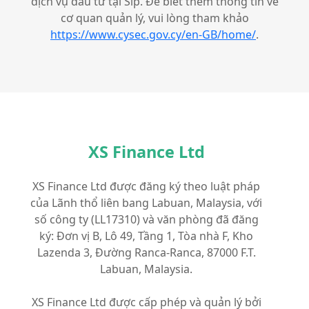
dịch vụ đầu tư tại Síp. Để biết thêm thông tin về
cơ quan quản lý, vui lòng tham khảo
https://www.cysec.gov.cy/en-GB/home/
.
XS Finance Ltd
XS Finance Ltd được đăng ký theo luật pháp
của Lãnh thổ liên bang Labuan, Malaysia, với
số công ty (LL17310) và văn phòng đã đăng
ký: Đơn vị B, Lô 49, Tầng 1, Tòa nhà F, Kho
Lazenda 3, Đường Ranca-Ranca, 87000 F.T.
Labuan, Malaysia.
XS Finance Ltd được cấp phép và quản lý bởi