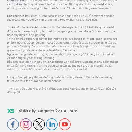
Cảnh báo rủi ro:
các sản phẩm của chúng tôi được giao dịch ký quỹ, có mức độ rủi ro cao
và có thể ảnh hưởng đến toàn bộ số vốn của bạn. Những sản phẩm này có thể không
phù hợp với tất cả mọi người, bạn nên đảm bảo đã hiểu hết những rủi ro liên quan.
Hạn chế theo khu vực:
Thương hiệu XS không cung cấp dịch vụ của mình cho cư dân
của một số khu vực pháp lý nhất định như Hoa Kỳ, Iran và Bắc Triều Tiên.
Tuyên bố miễn trừ trách nhiệm:
XS không tham gia vào bất kỳ hành động nào có thể
được coi là chào mời dịch vụ tài chính tại các quốc gia mà hành động đó trái với luật pháp
hoặc quy định của địa phương.
Thông tin trên trang web này không hướng đến cư dân tại bất kỳ quốc gia hoặc khu vực
pháp lý nào mà việc phân phối hoặc sử dụng đó trái với luật pháp hoặc quy định của địa
phương và không cấu thành lời khuyên đầu tư hoặc khuyến nghị hoặc chào mời tham
gia vào bất kỳ dịch vụ tài chính và hoạt động đầu tư nào.
Ngoài ra, trang web này cung cấp các tùy chọn dịch ngôn ngữ để nâng cao trải nghiệm
và khả năng truy cập của người dùng.
Bản dịch sang các ngôn ngữ khác ngoài tiếng Anh chỉ được cung cấp cho mục đích thông
tin và tiện lợi và không nhằm mục đích cung cấp, quảng bá hoặc chào mời dịch vụ tài
chính cho các cá nhân cư trú tại các quốc gia hoặc khu vực cụ thể.
Các quy định pháp lý đối với chương trình bồi thường cho nhà đầu tư khác nhau tùy
thuộc vào thực thể XS mà bạn đang hợp tác.
Thông tin trên trang web chỉ có thể được sao chép khi có sự cho phép bằng văn bản của
đội ngũ XS.
Đã đăng ký Bản quyền ©2010 - 2026