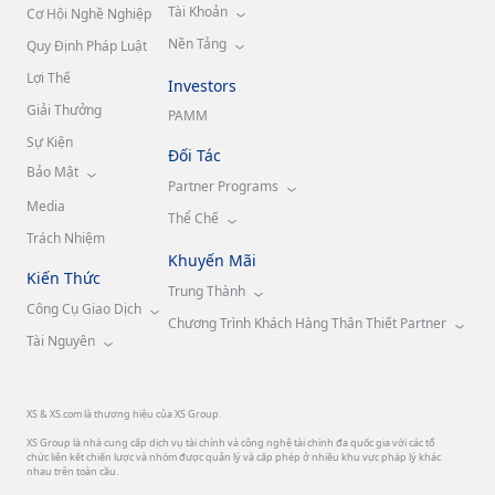
Tài Khoản
Cơ Hội Nghề Nghiệp
Nền Tảng
Quy Định Pháp Luật
Lợi Thế
Investors
Giải Thưởng
PAMM
Sự Kiện
Đối Tác
Bảo Mật
Partner Programs
Media
Thể Chế
Trách Nhiệm
Khuyến Mãi
Kiến Thức
Trung Thành
Công Cụ Giao Dịch
Chương Trình Khách Hàng Thân Thiết Partner
Tài Nguyên
XS & XS.com là thương hiệu của XS Group.
XS Group là nhà cung cấp dịch vụ tài chính và công nghệ tài chính đa quốc gia với các tổ
chức liên kết chiến lược và nhóm được quản lý và cấp phép ở nhiều khu vực pháp lý khác
nhau trên toàn cầu.