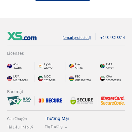
[email protected]
+248 432 3314
Licenses
ASIC
CySEC
FSA
FSCA
374409
412/22
SD089
53199
LFSA
MOCI
FSC
CMA
MB/21/0081
2024/786
GB25204786
2020000339
Bảo mật
Thương Mại
Câu Chuyện
Thị Trường
Tài Liệu Pháp Lý