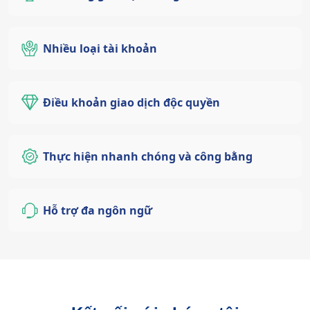
Nhiều loại tài khoản
Điều khoản giao dịch độc quyền
Thực hiện nhanh chóng và công bằng
Hỗ trợ đa ngôn ngữ