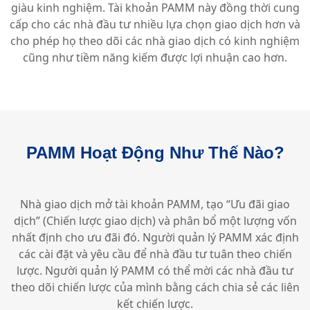
giàu kinh nghiệm. Tài khoản PAMM này đồng thời cung
cấp cho các nhà đầu tư nhiều lựa chọn giao dịch hơn và
cho phép họ theo dõi các nhà giao dịch có kinh nghiệm
cũng như tiềm năng kiếm được lợi nhuận cao hơn.
PAMM Hoạt Động Như Thế Nào?
Nhà giao dịch mở tài khoản PAMM, tạo “Ưu đãi giao
dịch” (Chiến lược giao dịch) và phân bổ một lượng vốn
nhất định cho ưu đãi đó. Người quản lý PAMM xác định
các cài đặt và yêu cầu để nhà đầu tư tuân theo chiến
lược. Người quản lý PAMM có thể mời các nhà đầu tư
theo dõi chiến lược của mình bằng cách chia sẻ các liên
kết chiến lược.