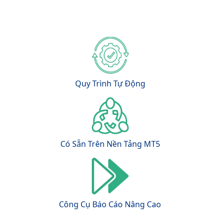
Quy Trình Tự Động
Có Sẵn Trên Nền Tảng MT5
Công Cụ Báo Cáo Nâng Cao