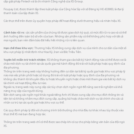
cấp giải pháp Fintech và là chi nhánh Công nghệ của XS Group.
Ficupay Ltd, được thành lập theo luật pháp của Cộng hòa Síp với số Đăng ký HE 433983, là đại lý
thanh toán của tập đoàn XS.
Các thực thể trên được ủy quyền hợp pháp để hoạt động dưới thương hiệu và nhãn hiệu XS.
Cảnh báo rủi ro:
các sản phẩm của chúng tôi được giao dịch ký quỹ, có mức độ rủi ro cao và có thể
ảnh hưởng đến toàn bộ số vốn của bạn. Những sản phẩm này có thể không phù hợp với tất cả
mọi người, bạn nên đảm bảo đã hiểu hết những rủi ro liên quan.
Hạn chế theo khu vực:
Thương hiệu XS không cung cấp dịch vụ của mình cho cư dân của một số
khu vực pháp lý nhất định như Hoa Kỳ, Iran và Bắc Triều Tiên.
Tuyên bố miễn trừ trách nhiệm:
XS không tham gia vào bất kỳ hành động nào có thể được coi là
chào mời dịch vụ tài chính tại các quốc gia mà hành động đó trái với luật pháp hoặc quy định của
địa phương.
Thông tin trên trang web này không hướng đến cư dân tại bất kỳ quốc gia hoặc khu vực pháp lý
nào mà việc phân phối hoặc sử dụng đó trái với luật pháp hoặc quy định của địa phương và
không cấu thành lời khuyên đầu tư hoặc khuyến nghị hoặc chào mời tham gia vào bất kỳ dịch vụ
tài chính và hoạt động đầu tư nào.
Ngoài ra, trang web này cung cấp các tùy chọn dịch ngôn ngữ để nâng cao trải nghiệm và khả
năng truy cập của người dùng.
Bản dịch sang các ngôn ngữ khác ngoài tiếng Anh chỉ được cung cấp cho mục đích thông tin và
tiện lợi và không nhằm mục đích cung cấp, quảng bá hoặc chào mời dịch vụ tài chính cho các cá
nhân cư trú tại các quốc gia hoặc khu vực cụ thể.
Các quy định pháp lý đối với chương trình bồi thường cho nhà đầu tư khác nhau tùy thuộc vào
thực thể XS mà bạn đang hợp tác.
Thông tin trên trang web chỉ có thể được sao chép khi có sự cho phép bằng văn bản của đội ngũ
XS.