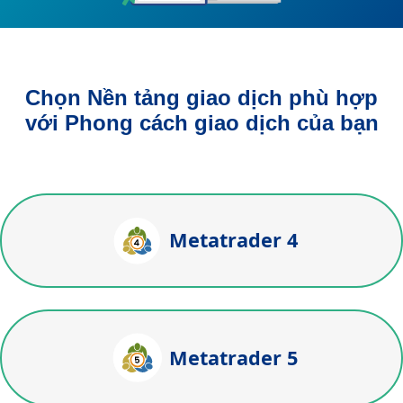
Chọn Nền tảng giao dịch phù hợp
với Phong cách giao dịch của bạn
Metatrader 4
Metatrader 5