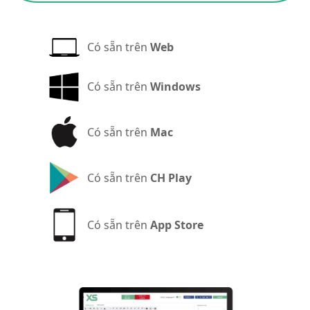
Có sẵn trên
Web
Có sẵn trên
Windows
Có sẵn trên
Mac
Có sẵn trên
CH Play
Có sẵn trên
App Store