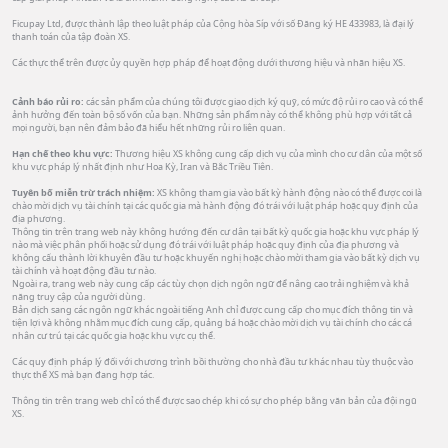
Ficupay Ltd, được thành lập theo luật pháp của Cộng hòa Síp với số Đăng ký HE 433983, là đại lý
thanh toán của tập đoàn XS.
Các thực thể trên được ủy quyền hợp pháp để hoạt động dưới thương hiệu và nhãn hiệu XS.
Cảnh báo rủi ro:
các sản phẩm của chúng tôi được giao dịch ký quỹ, có mức độ rủi ro cao và có thể
ảnh hưởng đến toàn bộ số vốn của bạn. Những sản phẩm này có thể không phù hợp với tất cả
mọi người, bạn nên đảm bảo đã hiểu hết những rủi ro liên quan.
Hạn chế theo khu vực:
Thương hiệu XS không cung cấp dịch vụ của mình cho cư dân của một số
khu vực pháp lý nhất định như Hoa Kỳ, Iran và Bắc Triều Tiên.
Tuyên bố miễn trừ trách nhiệm:
XS không tham gia vào bất kỳ hành động nào có thể được coi là
chào mời dịch vụ tài chính tại các quốc gia mà hành động đó trái với luật pháp hoặc quy định của
địa phương.
Thông tin trên trang web này không hướng đến cư dân tại bất kỳ quốc gia hoặc khu vực pháp lý
nào mà việc phân phối hoặc sử dụng đó trái với luật pháp hoặc quy định của địa phương và
không cấu thành lời khuyên đầu tư hoặc khuyến nghị hoặc chào mời tham gia vào bất kỳ dịch vụ
tài chính và hoạt động đầu tư nào.
Ngoài ra, trang web này cung cấp các tùy chọn dịch ngôn ngữ để nâng cao trải nghiệm và khả
năng truy cập của người dùng.
Bản dịch sang các ngôn ngữ khác ngoài tiếng Anh chỉ được cung cấp cho mục đích thông tin và
tiện lợi và không nhằm mục đích cung cấp, quảng bá hoặc chào mời dịch vụ tài chính cho các cá
nhân cư trú tại các quốc gia hoặc khu vực cụ thể.
Các quy định pháp lý đối với chương trình bồi thường cho nhà đầu tư khác nhau tùy thuộc vào
thực thể XS mà bạn đang hợp tác.
Thông tin trên trang web chỉ có thể được sao chép khi có sự cho phép bằng văn bản của đội ngũ
XS.