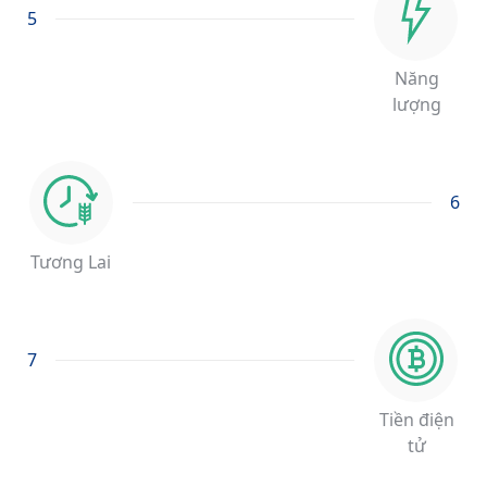
5
Năng
lượng
6
Tương Lai
7
Tiền điện
tử