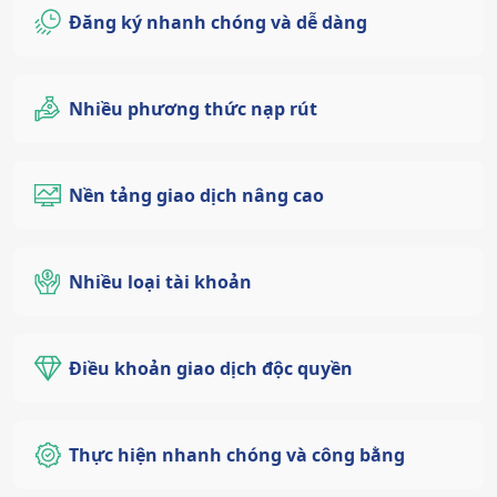
Đăng ký nhanh chóng và dễ dàng
Nhiều phương thức nạp rút
Nền tảng giao dịch nâng cao
Nhiều loại tài khoản
Điều khoản giao dịch độc quyền
Thực hiện nhanh chóng và công bằng