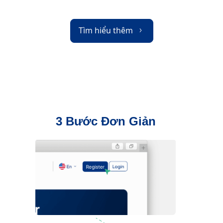
Tìm hiểu thêm
3 Bước Đơn Giản
Đăng Ký