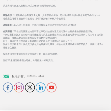
以上實體均獲正式授權以XS品牌和商標開展經營活動。
風險提示:
我們的產品涉及保證金交易，具有很高的風險，可能會導致虧損金額超過閣下的初始入金。
這些產品可能不適合所有投資者，閣下應當確保瞭解其中的風險。
區域限制:
XS品牌不向美國、伊朗和朝鮮等某些司法管轄區的居民提供服務。
免責聲明:
XS在任何國家或地區均不從事可能被視為違反當地法律法規的金融服務招攬行為。
本網站所載資訊不面向任何因法律限制而禁止接收此類資訊的國家或司法管轄區居民，其內容不構成投
資建議、推薦或參與金融服務與投資活動的招攬與邀約。
此外，本網站提供的多語言翻譯功能旨在優化使用者體驗及資訊可及性。
任何非英語版本譯文僅作資訊參考與使用便利之用途，絕無向特定國家或地區居民推介、推廣或招攬金
融服務之意圖。
投資者補償計畫的監管規定將取決於閣下參與的XS實體。
僅經XS集團明確書面許可後，方可複製本網站資訊。
版權所有。 ©2010 - 2026