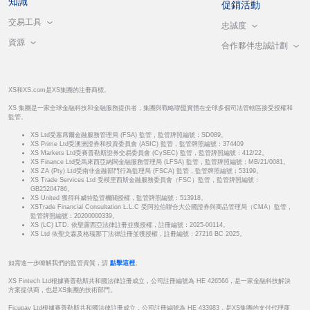
知識
促銷活動
交易工具
忠誠度
資源
合作夥伴忠誠計劃
XS和XS.com是XS集團的注冊商標。
XS 集團是一家全球金融科技和金融服務提供者，集團與戰略聯盟實體在全球多個司法管轄區接受授權和
監管。
XS Ltd受塞席爾金融服務管理局 (FSA) 監管，監管牌照編號：SD089。
XS Prime Ltd受澳洲證券和投資委員會 (ASIC) 監管，監管牌照編號：374409
XS Markets Ltd受賽普勒斯證券交易委員會 (CySEC) 監管，監管牌照編號：412/22。
XS Finance Ltd受馬來西亞納閩金融服務管理局 (LFSA) 監管，監管牌照編號：MB/21/0081。
XS ZA (Pty) Ltd受南非金融部門行為監理局 (FSCA) 監管，監管牌照編號：53199。
XS Trade Services Ltd 受模里西斯金融服務委員會（FSC）監管，監管牌照編號：
GB25204786。
XS United 獲得科威特監管機關授權，監管牌照編號：513918。
XSTrade Financial Consultation L.L.C 受阿拉伯聯合大公國證券與商品管理局（CMA）監管，
監管牌照編號：20200000339。
XS (LC) LTD. 依聖露西亞法律註冊並獲授權，註冊編號：2025-00114。
XS Ltd 依聖文森及格瑞那丁法律註冊並獲授權，註冊編號：27216 BC 2025。
如需進一步瞭解我們的監管資質，請
點擊這裡
。
XS Fintech Ltd根據賽普勒斯共和國法律註冊成立，公司註冊編號為 HE 426566，是一家金融科技解決
方案提供商，也是XS集團的技術部門。
Ficupay Ltd根據賽普勒斯共和國法律註冊成立，公司註冊編號為 HE 433983，是XS集團的支付代理商