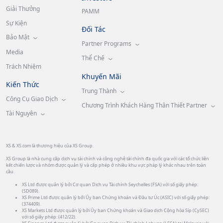
Giải Thưởng
PAMM
Sự Kiện
Đối Tác
Bảo Mật
Partner Programs
Media
Thể Chế
Trách Nhiệm
Khuyến Mãi
Kiến Thức
Trung Thành
Công Cụ Giao Dịch
Chương Trình Khách Hàng Thân Thiết Partner
Tài Nguyên
XS & XS.com là thương hiệu của XS Group.
XS Group là nhà cung cấp dịch vụ tài chính và công nghệ tài chính đa quốc gia với các tổ chức liên
kết chiến lược và nhóm được quản lý và cấp phép ở nhiều khu vực pháp lý khác nhau trên toàn
cầu.
XS Ltd được quản lý bởi Cơ quan Dịch vụ Tài chính Seychelles (FSA) với số giấy phép:
(SD089).
XS Prime Ltd được quản lý bởi Ủy ban Chứng khoán và Đầu tư Úc (ASIC) với số giấy phép:
(374409).
XS Markets Ltd được quản lý bởi Ủy ban Chứng khoán và Giao dịch Cộng hòa Síp (CySEC)
với số giấy phép: (412/22).