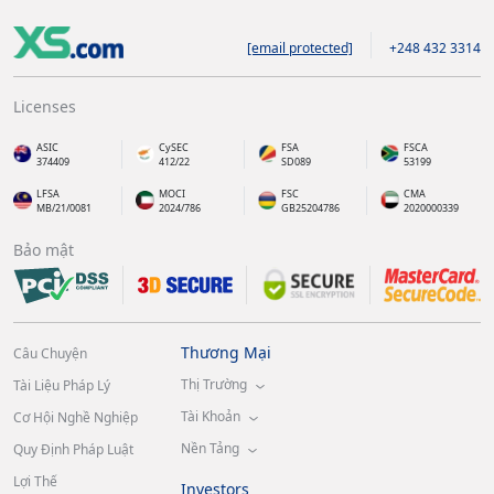
[email protected]
+248 432 3314
Licenses
ASIC
CySEC
FSA
FSCA
374409
412/22
SD089
53199
LFSA
MOCI
FSC
CMA
MB/21/0081
2024/786
GB25204786
2020000339
Bảo mật
Thương Mại
Câu Chuyện
Thị Trường
Tài Liệu Pháp Lý
Tài Khoản
Cơ Hội Nghề Nghiệp
Nền Tảng
Quy Định Pháp Luật
Lợi Thế
Investors