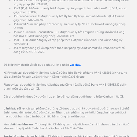
XS Finance Ltd được quản lý bởi Cơ quan Dịch vụ Tài chính Labuan (LFSA) tại Malaysia với
số giấy phép: (MB/21/0081).
XS ZA (Pty) Ltd được quản lý bởi Cơ quan quản lý ngành tài chính Nam Phi (FSCA) với số
giấy phép: (53199).
XS Trade Services Ltd được quản lý bởi Ủy ban Dịch vụ Tài chính Mauritius (FSC) với số
giấy phép: GB25204786.
XS United được cấp phép bởi các cơ quan quản lý tại Nhà nước Kuwait với số giấy phép:
513918.
XSTrade Financial Consultation L.L.C được quản lý bởi Cơ quan Chứng khoán và Hàng
hóa UAE (‘CMA’) với số giấy phép: 20200000339.
XS (LC) LTD. được đăng ký và cấp phép theo luật pháp của Saint Lucia với số đăng ký:
2025-00114.
XS Ltd được đăng ký và cấp phép theo luật pháp tại Saint Vincent và Grenadines với số
đăng ký: 27216 BC 2025.
Để biết thêm chi tiết về các quy định, vui lòng nhấp
vào đây.
XS Fintech Ltd, được thành lập theo luật của Cộng hòa Síp với số đăng ký HE 426566 là Nhà cung
cấp giải pháp Fintech và là chi nhánh Công nghệ của XS Group.
Ficupay Ltd, được thành lập theo luật pháp của Cộng hòa Síp với số Đăng ký HE 433983, là đại lý
thanh toán của tập đoàn XS.
Các thực thể trên được ủy quyền hợp pháp để hoạt động dưới thương hiệu và nhãn hiệu XS.
Cảnh báo rủi ro:
các sản phẩm của chúng tôi được giao dịch ký quỹ, có mức độ rủi ro cao và có thể
ảnh hưởng đến toàn bộ số vốn của bạn. Những sản phẩm này có thể không phù hợp với tất cả
mọi người, bạn nên đảm bảo đã hiểu hết những rủi ro liên quan.
Hạn chế theo khu vực:
Thương hiệu XS không cung cấp dịch vụ của mình cho cư dân của một số
khu vực pháp lý nhất định như Hoa Kỳ, Iran và Bắc Triều Tiên.
Tuyên bố miễn trừ trách nhiệm:
XS không tham gia vào bất kỳ hành động nào có thể được coi là