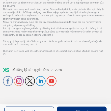
chào mời dịch vụ tài chính tại các quốc gia mà hành động đó trái với luật pháp hoặc quy định của
địa phương.
Thông tin trên trang web này không hướng đến cư dân tại bất kỳ quốc gia hoặc khu vực pháp lý
nào mà việc phân phối hoặc sử dụng đó trái với luật pháp hoặc quy định của địa phương và
không cấu thành lời khuyên đầu tư hoặc khuyến nghị hoặc chào mời tham gia vào bất kỳ dịch vụ
tài chính và hoạt động đầu tư nào.
Ngoài ra, trang web này cung cấp các tùy chọn dịch ngôn ngữ để nâng cao trải nghiệm và khả
năng truy cập của người dùng.
Bản dịch sang các ngôn ngữ khác ngoài tiếng Anh chỉ được cung cấp cho mục đích thông tin và
tiện lợi và không nhằm mục đích cung cấp, quảng bá hoặc chào mời dịch vụ tài chính cho các cá
nhân cư trú tại các quốc gia hoặc khu vực cụ thể.
Các quy định pháp lý đối với chương trình bồi thường cho nhà đầu tư khác nhau tùy thuộc vào
thực thể XS mà bạn đang hợp tác.
Thông tin trên trang web chỉ có thể được sao chép khi có sự cho phép bằng văn bản của đội ngũ
XS.
Đã đăng ký Bản quyền ©2010 - 2026